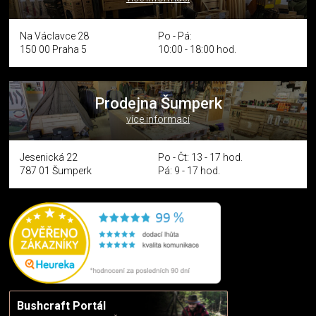
Na Václavce 28
Po - Pá:
150 00 Praha 5
10:00 - 18:00 hod.
Prodejna Šumperk
více informací
Jesenická 22
Po - Čt: 13 - 17 hod.
787 01 Šumperk
Pá: 9 - 17 hod.
Bushcraft Portál