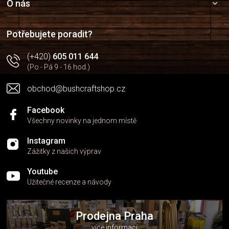
a
O nás
t
í
Potřebujete poradit?
(+420)
605 011 644
(Po - Pá 9 - 16 hod.)
obchod@bushcraftshop.cz
Facebook
Všechny novinky na jednom místě
Instagram
Zážitky z našich výprav
Youtube
Užitečné recenze a návody
Prodejna Praha
více informací