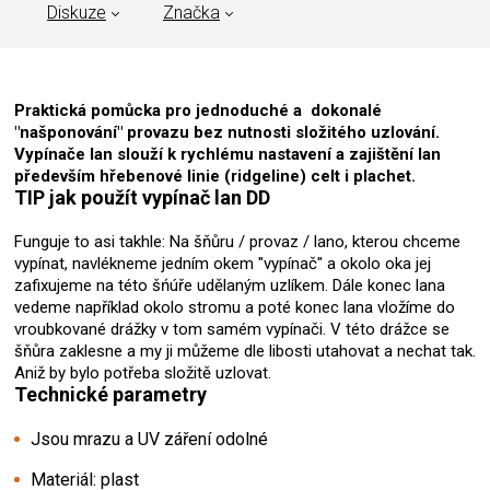
Diskuze
Značka
Praktická pomůcka pro jednoduché a dokonalé
"našponování" provazu bez nutnosti složitého uzlování.
Vypínače lan slouží k rychlému nastavení a zajištění lan
především hřebenové linie (ridgeline) celt i plachet.
TIP jak použít vypínač lan DD
Funguje to asi takhle: Na šňůru / provaz / lano, kterou chceme
vypínat, navlékneme jedním okem "vypínač" a okolo oka jej
zafixujeme na této šńúře udělaným uzlíkem. Dále konec lana
vedeme například okolo stromu a poté konec lana vložíme do
vroubkované drážky v tom samém vypínači. V této drážce se
šňůra zaklesne a my ji můžeme dle libosti utahovat a nechat tak.
Aniž by bylo potřeba složitě uzlovat.
Technické parametry
Jsou mrazu a UV záření odolné
Materiál: plast