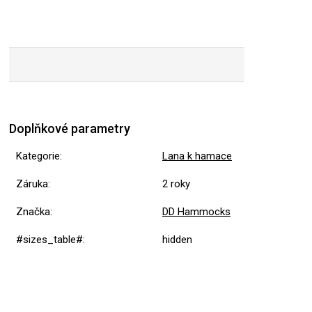
Doplňkové parametry
Kategorie
:
Lana k hamace
Záruka
:
2 roky
Značka
:
DD Hammocks
#sizes_table#
:
hidden