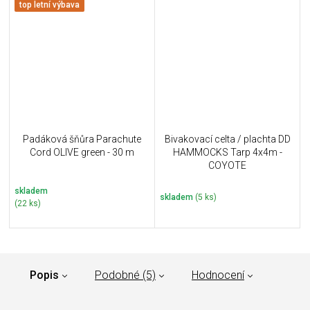
top letní výbava
Padáková šňůra Parachute
Bivakovací celta / plachta DD
Cord OLIVE green - 30 m
HAMMOCKS Tarp 4x4m -
COYOTE
skladem
skladem
(5 ks)
(22 ks)
Popis
Podobné (5)
Hodnocení