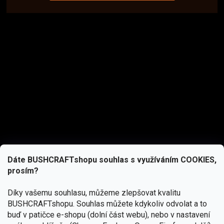
Dáte BUSHCRAFTshopu souhlas s využíváním COOKIES,
prosím?
Díky vašemu souhlasu, můžeme zlepšovat kvalitu
BUSHCRAFTshopu.
Souhlas můžete kdykoliv odvolat a to
buď v patičce e-shopu (dolní část webu), nebo v nastavení