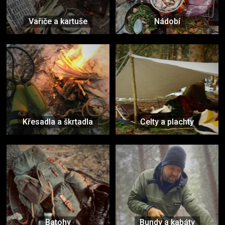
Vařiče a kartuše
Nádobí
Křesadla a škrtadla
Celty a plachty
Batohy
Bundy a kabáty