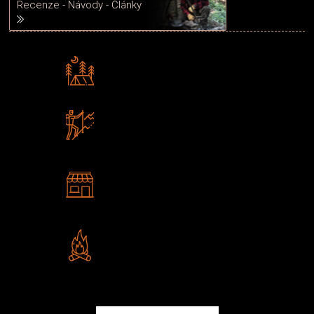
Recenze - Návody - Články
Rádi předáváme zkušenosti
Poradíme vám s výběrem
Zboží sami testujeme
U nás nekoupíte „zajíce v pytli“
2 kamenné prodejny
Navštivte nás v Praze a
Šumperku
Vlastní značka JuBö
Poctivá ruční výroba v ČR