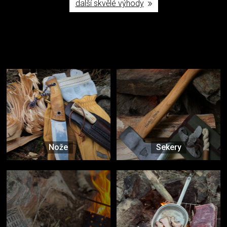
další skvělé výhody
Užijte si to v přírodě
Vybavení, na které spoléháte nejčastěji
Nože
Sekery