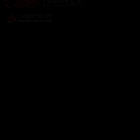
Odebírat newsletter
Vložte svůj e-mail a my vám budeme zasílat informace o
nových produktech na našem e-shopu.
E-mail
Vložením e-mailu souhlasíte s
podmínkami ochrany
osobních údajů
Přihlásit se