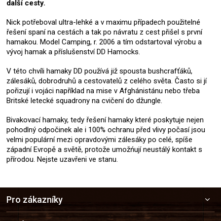
další cesty.
Nick potřeboval ultra-lehké a v maximu případech použitelné
řešení spaní na cestách a tak po návratu z cest přišel s první
hamakou. Model Camping, r. 2006 a tím odstartoval výrobu a
vývoj hamak a příslušenství DD Hamocks.
V této chvíli hamaky DD používá již spousta bushcrafťáků,
zálesáků, dobrodruhů a cestovatelů z celého světa. Často si jí
pořizují i vojáci například na mise v Afghánistánu nebo třeba
Britské letecké squadrony na cvičení do džungle.
Bivakovací hamaky, tedy řešení hamaky které poskytuje nejen
pohodlný odpočinek ale i 100% ochranu před vlivy počasí jsou
velmi populární mezi opravdovými zálesáky po celé, spíše
západní Evropě a světě, protože umožńují neustálý kontakt s
přírodou. Nejste uzavřeni ve stanu.
Z
Pro zákazníky
á
p