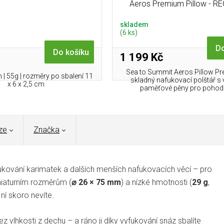
Aeros Premium Pillow - R
Picante
skladem
(6 ks)
Do
Do košíku
1 199 Kč
Sea to Summit Aeros Pillow Pr
| 55g | rozměry po sbalení 11
skladný nafukovací polštář s 
x 6 x 2,5 cm
paměťové pěny pro pohodlí 
ze
Značka
fukování karimatek a dalších menších nafukovacích věcí – pro
iniaturním rozměrům (
⌀ 26 × 75 mm
) a nízké hmotnosti (
29 g
,
ní skoro nevíte.
z vlhkosti z dechu – a ráno ji díky vyfukování snáz sbalíte