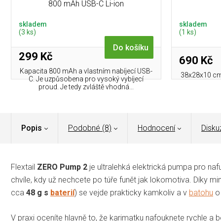
800 mAh USB-C Li-ion
skladem
skladem
(3 ks)
(1 ks)
Do košíku
299 Kč
690 Kč
Kapacita 800 mAh a vlastním nabíjecí USB-
38x28x10 cm 
C. Je uzpůsobena pro vysoký vybíjecí
proud. Je tedy zvláště vhodná...
Popis
Podobné (8)
Hodnocení
Disku
Flextail
ZERO Pump 2
je ultralehká elektrická pumpa pro na
chvíle, kdy už nechcete po túře funět jak lokomotiva. Díky m
cca
48 g s
baterií
) se vejde prakticky kamkoliv a v
batohu
o 
V praxi oceníte hlavně to, že karimatku nafouknete rychle a be