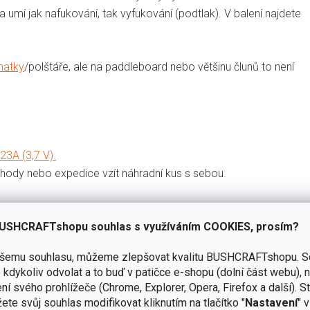
a umí jak nafukování, tak vyfukování (podtlak). V balení najdete
matky
/polštáře, ale na paddleboard nebo většinu člunů to není
3A (3,7 V).
echody nebo expedice vzít náhradní kus s sebou.
USHCRAFTshopu souhlas s využíváním COOKIES, prosím?
ašemu souhlasu, můžeme zlepšovat kvalitu BUSHCRAFTshopu.
S
kdykoliv odvolat a to buď v patičce e-shopu (dolní část webu), 
ní svého prohlížeče (Chrome, Explorer, Opera, Firefox a další). S
ete svůj souhlas modifikovat kliknutím na tlačítko "
Nastavení
" 