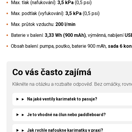
Max. tlak (nafukování):
3,5 kPa
(0,5 psi)
Max. podtlak (vyfukování):
3,5 kPa
(0,5 psi)
Max. průtok vzduchu:
200 l/min
Baterie v balení:
3,33 Wh (900 mAh)
, výměnná, nabíjení
US
Obsah balení: pumpa, poutko, baterie 900 mAh,
sada 6 ko
Co vás často zajímá
Klikněte na otázku a rozbalte odpověď. Bez omáčky, rovno
▸
Na jaké ventily karimatek to pasuje?
▸
Je to vhodné na člun nebo paddleboard?
▸
Jak rychle nafoukne karimatku v praxi?