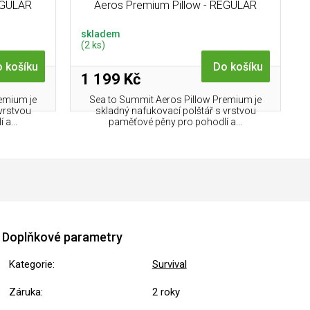
EGULAR
Aeros Premium Pillow - REGULAR
Burnt Olive
skladem
(2 ks)
 košíku
Do košíku
1 199 Kč
emium je
Sea to Summit Aeros Pillow Premium je
vrstvou
skladný nafukovací polštář s vrstvou
a...
paměťové pěny pro pohodlí a...
Doplňkové parametry
Kategorie
:
Survival
Záruka
:
2 roky