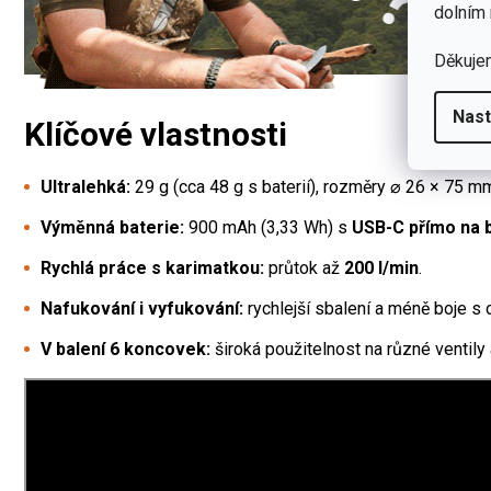
dolním 
Děkuje
Nast
Klíčové vlastnosti
Ultralehká:
29 g (cca 48 g s baterií), rozměry ⌀ 26 × 75 m
Výměnná baterie:
900 mAh (3,33 Wh) s
USB-C přímo na b
Rychlá práce s karimatkou:
průtok až
200 l/min
.
Nafukování i vyfukování:
rychlejší sbalení a méně boje s
V balení 6 koncovek:
široká použitelnost na různé ventily 