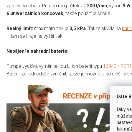
zpátky do obalu. Pumpa má průtok až
200 l/min
, výkon
9 W
6 univerzálních koncovek
, takže použití je široké.
Reálný limit:
maximální tlak je
3,5 kPa
. Takže skvělá na
kari
– tam se hraje na vyšší tlak.
Napájení a náhradní baterie:
Pumpa využívá vyměnitelnou Li-ion baterii typu
16340 / RCR12
Baterii lze jednoduše vyměnit, takže je možné si na delší př
Dáte B
Díky v
můžete 
nastave
tak můž