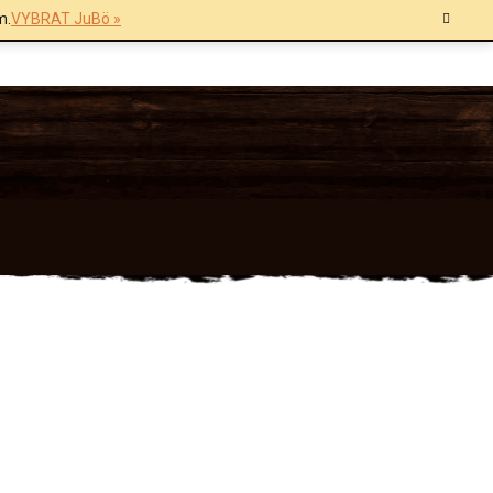
m.
VYBRAT JuBö »