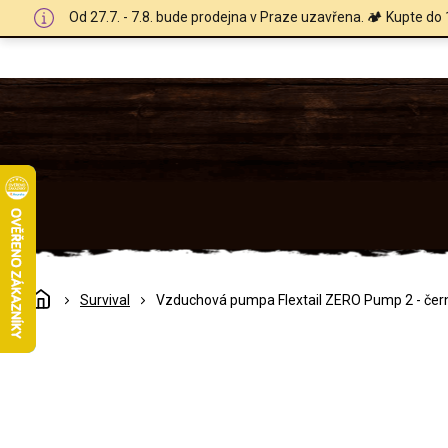
Přejít
Od 27.7. - 7.8. bude prodejna v Praze uzavřena. 🏕️ Kupte do 
na
obsah
Domů
Survival
Vzduchová pumpa Flextail ZERO Pump 2 - čer