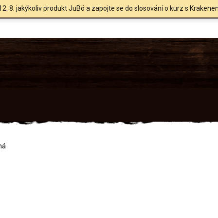
12. 8. jakýkoliv produkt JuBö a zapojte se do slosování o kurz s Krakene
ná