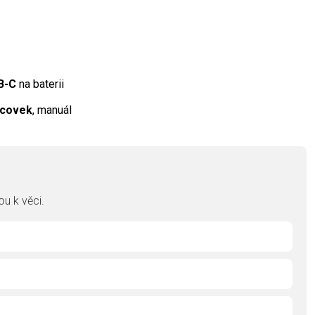
B-C
na baterii
ncovek
, manuál
u k věci.