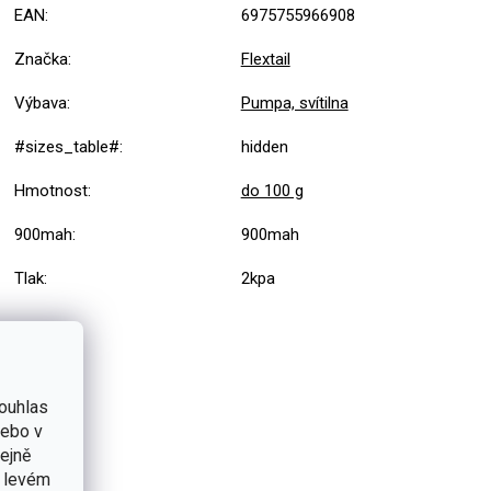
EAN
:
6975755966908
Značka
:
Flextail
Výbava
:
Pumpa, svítilna
#sizes_table#
:
hidden
Hmotnost
:
do 100 g
900mah
:
900mah
Tlak
:
2kpa
ouhlas
nebo v
tejně
v levém