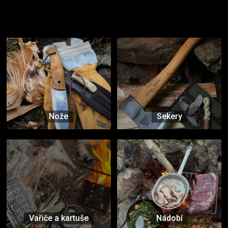
Užijte si to v přírodě
Vybavení, na které spoléháte nejčastěji
Nože
Sekery
Vařiče a kartuše
Nádobí