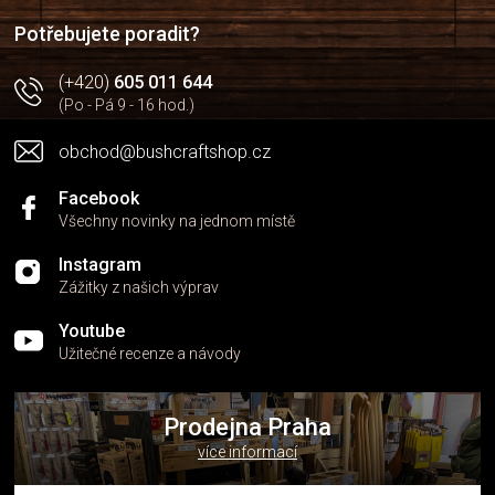
í
í
p
Potřebujete poradit?
r
v
(+420)
605 011 644
k
(Po - Pá 9 - 16 hod.)
y
v
obchod@bushcraftshop.cz
ý
p
i
Facebook
s
Všechny novinky na jednom místě
u
Instagram
Zážitky z našich výprav
Youtube
Užitečné recenze a návody
Prodejna Praha
více informací