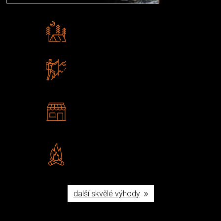
Rádi předáváme zkušenosti
Poradíme vám s výběrem
Zboží sami testujeme
U nás nekoupíte „zajíce v pytli“
2 kamenné prodejny
Navštivte nás v Praze a
Šumperku
Vlastní značka JuBö
Poctivá ruční výroba v ČR
další skvělé výhody