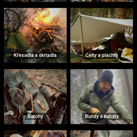
Křesadla a škrtadla
Celty a plachty
Batohy
Bundy a kabáty