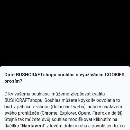
Dáte BUSHCRAFTshopu souhlas s využíváním COOKIES,
prosím?
Díky vašemu souhlasu, můžeme zlepšovat kvalitu
BUSHCRAFTshopu.
Souhlas můžete kdykoliv odvolat a to
buď v patičce e-shopu (dolní část webu), nebo v nastavení
svého prohlížeče (Chrome, Explorer, Opera, Firefox a další).
Stejně tak můžete svůj souhlas modifikovat kliknutím na
tlačítko "
Nastavení
" v levém dolním rohu a povolit jen to, co