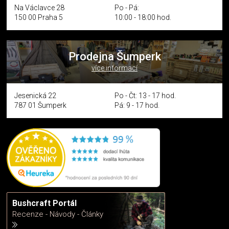
Na Václavce 28
Po - Pá:
150 00 Praha 5
10:00 - 18:00 hod.
Prodejna Šumperk
více informací
Jesenická 22
Po - Čt: 13 - 17 hod.
787 01 Šumperk
Pá: 9 - 17 hod.
Bushcraft Portál
Recenze - Návody - Články