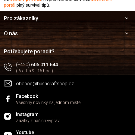
portál
plný survival tipů.
Z
Pro zákazníky
á
p
a
O nás
t
í
Potřebujete poradit?
(+420)
605 011 644
(Po - Pá 9 - 16 hod.)
obchod@bushcraftshop.cz
Facebook
Všechny novinky na jednom místě
Instagram
Zážitky z našich výprav
Youtube