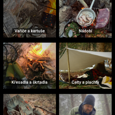
Vařiče a kartuše
Nádobí
Křesadla a škrtadla
Celty a plachty