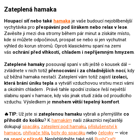
v
l
Zateplená hamaka
á
d
Houpací síť nebo také
hamaka
je vaše budoucí nejoblíbenější
a
vychytávka pro
přespávání pod širákem nebo relax v lese
.
c
Zavěsíte ji mezi dva stromy během pár minut a získáte místo,
í
kde si můžete odpočinout, prospat se nebo si jen vychutnat
p
výhled do korun stromů. Oproti klasickému spaní na zemi
r
vás
ochrání před vlhkostí, chladem i nepříjemným hmyzem
.
v
k
Zateplené hamaky
posouvají spaní v síti ještě o kousek dál –
y
zvládnete v nich totiž
přenocování i za chladnějších nocí
, kdy
v
už běžná hamaka nestačí. Zateplení vám totiž zajistí
izolaci,
ý
která brání úniku tepla
a vytváří vzduchovou vrstvu mezi vámi
p
a okolním chladem . Právě tahle spodní izolace řeší největší
i
slabinu spaní v hamace, kdy vás jinak studí záda od proudícího
s
vzduchu. Výsledkem je
mnohem větší tepelný komfort
.
u
🔥TIP:
Už jste si
zateplenou hamaku
vybrali
a přemýšlíte
co
přihodit do košíku
? K
hamakám
naši zákazníci nejčastěji
dokupují
spacáky
,
zateplení pod hamaku
,
příslušenství k
hamace
,
ohřívače těla
,
boty do spacáku
nebo
čelovky
— více
na
spaní v přírodě
. Nepřehlédněte také náš
BushCraft