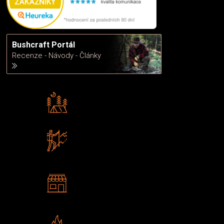
Bushcraft Portál
Recenze - Návody - Články
Rádi předáváme zkušenosti
Poradíme vám s výběrem
Zboží sami testujeme
U nás nekoupíte „zajíce v pytli“
2 kamenné prodejny
Navštivte nás v Praze a
Šumperku
Vlastní značka JuBö