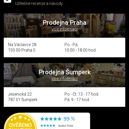
Užitečné recenze a návody
Prodejna Praha
více informací
Na Václavce 28
Po - Pá:
150 00 Praha 5
10:00 - 18:00 hod.
Prodejna Šumperk
více informací
Jesenická 22
Po - Čt: 13 - 17 hod.
787 01 Šumperk
Pá: 9 - 17 hod.