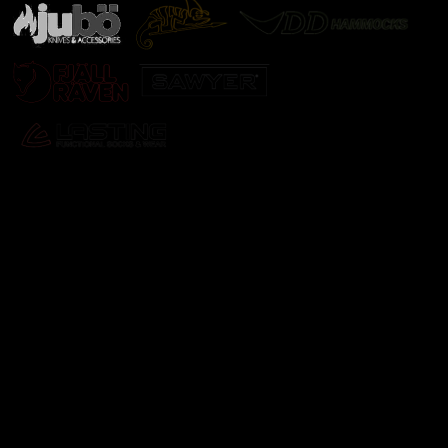
Odebírat newsletter
Vložte svůj e-mail a my vám budeme zasílat informace o
nových produktech na našem e-shopu.
E-mail
Vložením e-mailu souhlasíte s
podmínkami ochrany