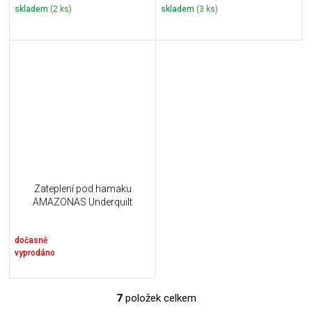
skladem
(2 ks)
skladem
(3 ks)
Zateplení pod hamaku
AMAZONAS Underquilt
dočasně
vyprodáno
7
položek celkem
O