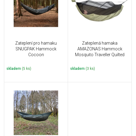
i
k
s
t
p
ů
r
o
d
u
Zateplení pro hamaku
Zateplená hamaka
k
SNUGPAK Hammock
AMAZONAS Hammock
t
Cocoon
Mosquito Traveller Quilted
ů
skladem
(5 ks)
skladem
(3 ks)