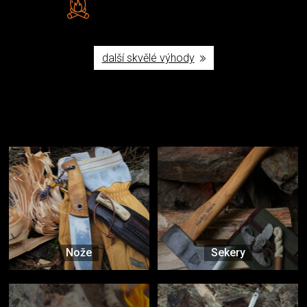
Poctivá ruční výroba v ČR
další skvělé výhody
Užijte si to v přírodě
Vybavení, na které spoléháte nejčastěji
Nože
Sekery