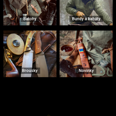
Batohy
Bundy a kabáty
Brousky
Novinky
Značky ověřené samotnou přírodou
další značky