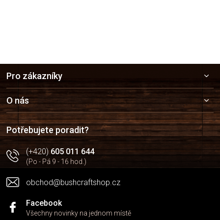
Z
Pro zákazníky
á
p
a
O nás
t
í
Potřebujete poradit?
(+420)
605 011 644
(Po - Pá 9 - 16 hod.)
obchod@bushcraftshop.cz
Facebook
Všechny novinky na jednom místě