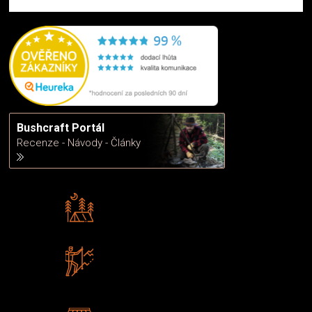
Bushcraft Portál
Recenze - Návody - Články
Rádi předáváme zkušenosti
Poradíme vám s výběrem
Zboží sami testujeme
U nás nekoupíte „zajíce v pytli“
2 kamenné prodejny