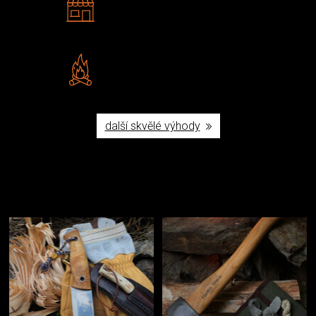
Navštivte nás v Praze a
Šumperku
Vlastní značka JuBö
Poctivá ruční výroba v ČR
další skvělé výhody
Užijte si to v přírodě
Vybavení, na které spoléháte nejčastěji