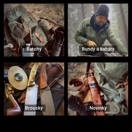
Batohy
Bundy a kabáty
Brousky
Novinky