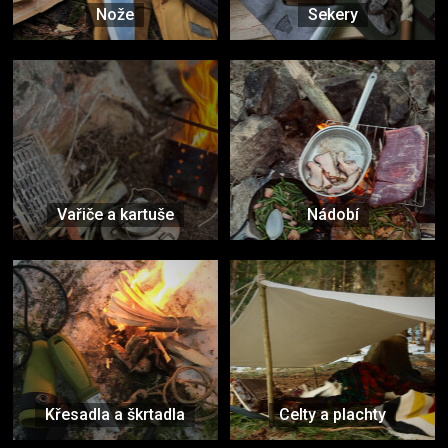
Nože
Sekery
Vařiče a kartuše
Nádobí
Křesadla a škrtadla
Celty a plachty