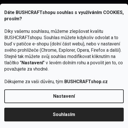
Dáte BUSHCRAFTshopu souhlas s využíváním COOKIES,
prosím?
Díky vašemu souhlasu, můžeme zlepšovat kvalitu
BUSHCRAFTshopu.
Souhlas můžete kdykoliv odvolat a to
buď v patičce e-shopu (dolní část webu), nebo v nastavení
svého prohlížeče (Chrome, Explorer, Opera, Firefox a další).
Stejně tak můžete svůj souhlas modifikovat kliknutím na
tlačítko "
Nastavení
" v levém dolním rohu a povolit jen to, co
Přihlásit se
považujete za vhodné.
Vložením e-mailu souhlasíte s
podmínkami ochrany osobních údajů
Děkujeme za vaši důvěru, tým
BUSHCRAFTshop.cz
Nastavení
Od 27.7. - 7.8. bude prodejna v Praze uzavřena.
Copyright 2026
BUSHCRAFTshop.cz
. Všechna práva
🏕️ Kupte do 12. 8. jakýkoliv produkt JuBö a
vyhrazena.
Upravit nastavení cookies
zapojte se do slosování o kurz s
Souhlasím
Krakenem.
VYBRAT JuBö »
Vytvořil Shoptet