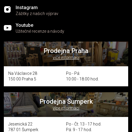
Instagram
Zážitky z našich výprav
Youtube
Užitečné recenze a návody
Prodejna Praha
více informací
Na Václavce 28
Po - Pá:
150 00 Praha 5
10:00 - 18:00 hod.
Prodejna Šumperk
více informací
Jesenická 22
Po - Čt: 13 - 17 hod.
787 01 Šumperk
Pá: 9 - 17 hod.