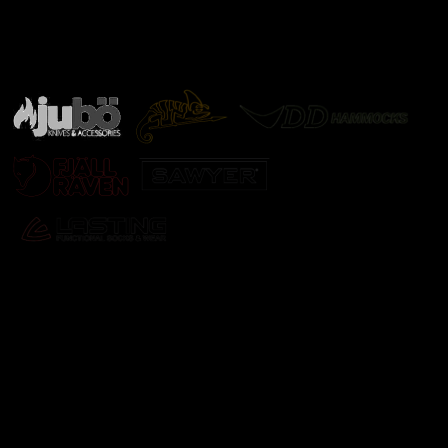
Značky ověřené samotnou přírodou
další značky
Odebírat newsletter
Vložte svůj e-mail a my vám budeme zasílat informace o
nových produktech na našem e-shopu.