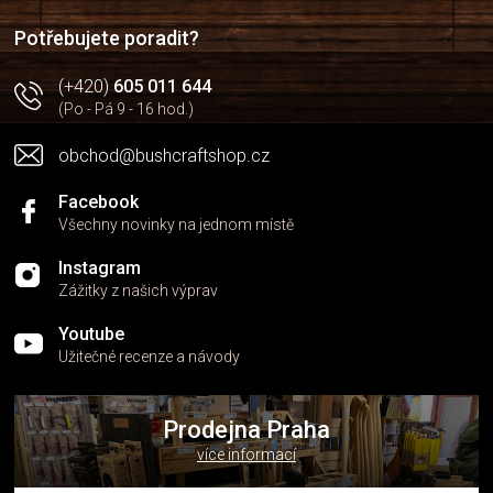
í
Potřebujete poradit?
(+420)
605 011 644
(Po - Pá 9 - 16 hod.)
obchod@bushcraftshop.cz
Facebook
Všechny novinky na jednom místě
Instagram
Zážitky z našich výprav
Youtube
Užitečné recenze a návody
Prodejna Praha
více informací