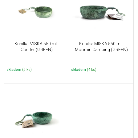
i
k
s
t
p
ů
r
o
d
u
Kupilka MISKA 550 ml -
Kupilka MISKA 550 ml -
k
Conifer (GREEN)
Moomin Camping (GREEN)
t
ů
skladem
(5 ks)
skladem
(4 ks)