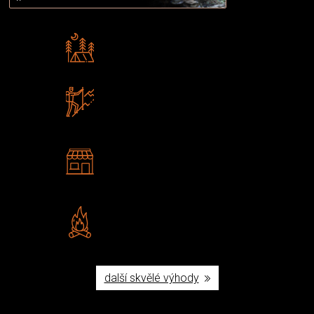
Rádi předáváme zkušenosti
Poradíme vám s výběrem
Zboží sami testujeme
U nás nekoupíte „zajíce v pytli“
2 kamenné prodejny
Navštivte nás v Praze a
Šumperku
Vlastní značka JuBö
Poctivá ruční výroba v ČR
další skvělé výhody