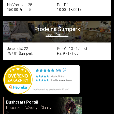
Na Václavce 28
Po - Pá:
150 00 Praha 5
10:00 - 18:00 hod.
Prodejna Šumperk
více informací
Jesenická 22
Po - Čt: 13 - 17 hod.
787 01 Šumperk
Pá: 9 - 17 hod.
Bushcraft Portál
Recenze - Návody - Články