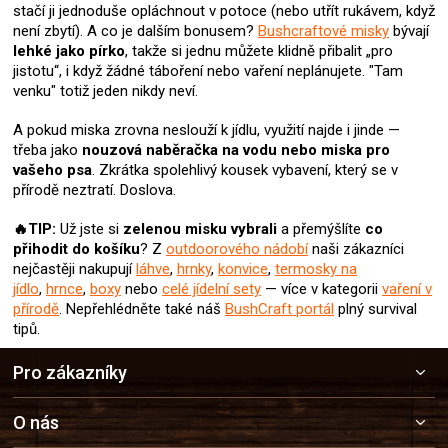
stačí ji jednoduše opláchnout v potoce (nebo utřít rukávem, když
ý
není zbytí). A co je dalším bonusem?
Bushcraftové misky
bývají
p
lehké jako pírko
, takže si jednu můžete klidně přibalit „pro
i
jistotu“, i když žádné táboření nebo vaření neplánujete. "Tam
s
venku" totiž jeden nikdy neví.
u
A pokud miska zrovna neslouží k jídlu, využití najde i jinde —
třeba jako
nouzová naběračka na vodu nebo miska pro
vašeho psa
. Zkrátka spolehlivý kousek vybavení, který se v
přírodě neztratí. Doslova.
🔥TIP:
Už jste si
zelenou misku
vybrali
a přemýšlíte
co
přihodit do košíku
? Z
outdoorového nádobí
naši zákazníci
nejčastěji nakupují
láhve
,
hrnky
,
konvice
,
termosky na
jídlo
,
hrnce
,
boxy
nebo
celé jídelní sety
— více v kategorii
vaření v
přírodě
. Nepřehlédněte také náš
BushCraft portál
plný survival
tipů.
Z
Pro zákazníky
á
p
a
O nás
t