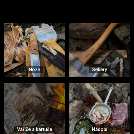
Užijte si to v přírodě
Vybavení, na které spoléháte nejčastěji
Nože
Sekery
Vařiče a kartuše
Nádobí