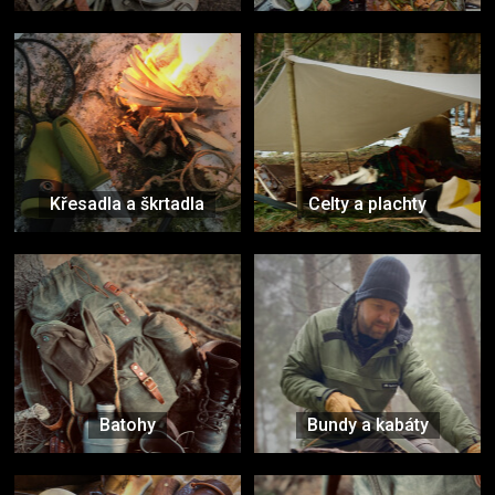
Křesadla a škrtadla
Celty a plachty
Batohy
Bundy a kabáty