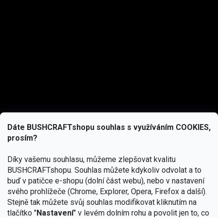
Dáte BUSHCRAFTshopu souhlas s využíváním COOKIES,
prosím?
Díky vašemu souhlasu, můžeme zlepšovat kvalitu
BUSHCRAFTshopu.
Souhlas můžete kdykoliv odvolat a to
buď v patičce e-shopu (dolní část webu), nebo v nastavení
svého prohlížeče (Chrome, Explorer, Opera, Firefox a další).
Stejně tak můžete svůj souhlas modifikovat kliknutím na
tlačítko "
Nastavení
" v levém dolním rohu a povolit jen to, co