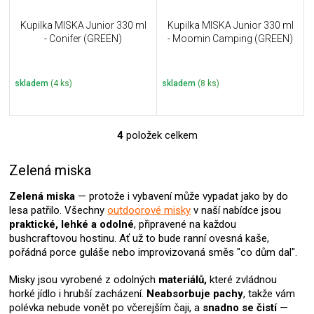
Kupilka MISKA Junior 330 ml
Kupilka MISKA Junior 330 ml
- Conifer (GREEN)
- Moomin Camping (GREEN)
skladem
(4 ks)
skladem
(8 ks)
4
položek celkem
O
v
l
Zelená miska
á
d
Zelená miska
— protože i vybavení může vypadat jako by do
a
lesa patřilo. Všechny
outdoorové misky
v naší nabídce jsou
c
praktické, lehké a odolné
, připravené na každou
í
bushcraftovou hostinu. Ať už to bude ranní ovesná kaše,
p
pořádná porce guláše nebo improvizovaná směs "co dům dal".
r
v
Misky jsou vyrobené z odolných
materiálů,
které zvládnou
k
horké jídlo i hrubší zacházení.
Neabsorbuje pachy
, takže vám
y
polévka nebude vonět po včerejším čaji, a
snadno se čistí
—
v