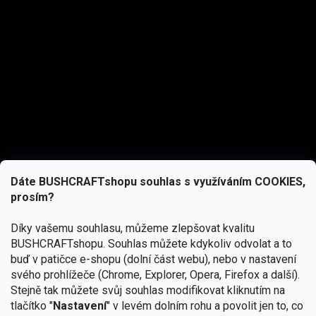
Dáte BUSHCRAFTshopu souhlas s využíváním COOKIES,
prosím?
Díky vašemu souhlasu, můžeme zlepšovat kvalitu
BUSHCRAFTshopu.
Souhlas můžete kdykoliv odvolat a to
buď v patičce e-shopu (dolní část webu), nebo v nastavení
svého prohlížeče (Chrome, Explorer, Opera, Firefox a další).
Stejně tak můžete svůj souhlas modifikovat kliknutím na
tlačítko "
Nastavení
" v levém dolním rohu a povolit jen to, co