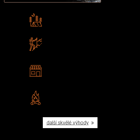
Rádi předáváme zkušenosti
Poradíme vám s výběrem
Zboží sami testujeme
U nás nekoupíte „zajíce v pytli“
2 kamenné prodejny
Navštivte nás v Praze a
Šumperku
Vlastní značka JuBö
Poctivá ruční výroba v ČR
další skvělé výhody