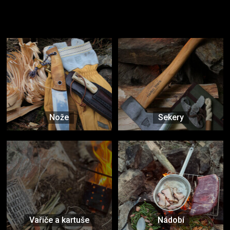
Užijte si to v přírodě
Vybavení, na které spoléháte nejčastěji
Nože
Sekery
Vařiče a kartuše
Nádobí