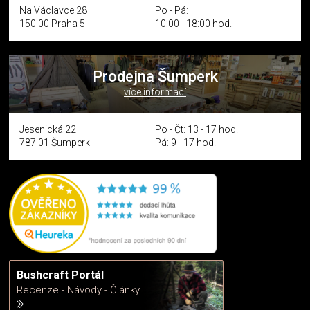
Na Václavce 28
Po - Pá:
150 00 Praha 5
10:00 - 18:00 hod.
Prodejna Šumperk
více informací
Jesenická 22
Po - Čt: 13 - 17 hod.
787 01 Šumperk
Pá: 9 - 17 hod.
Bushcraft Portál
Recenze - Návody - Články