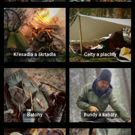
Křesadla a škrtadla
Celty a plachty
Batohy
Bundy a kabáty