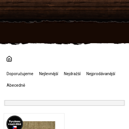
Přejít
na
obsah
Ř
a
Doporučujeme
Nejlevnější
Nejdražší
Nejprodávanější
z
e
Abecedně
n
í
p
r
V
o
ý
d
p