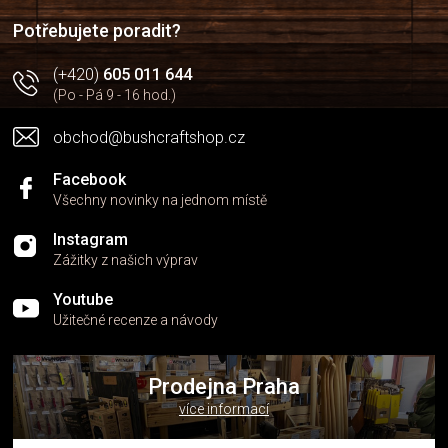
í
í
p
Potřebujete poradit?
r
v
(+420)
605 011 644
k
(Po - Pá 9 - 16 hod.)
y
v
obchod@bushcraftshop.cz
ý
p
i
Facebook
s
Všechny novinky na jednom místě
u
Instagram
Zážitky z našich výprav
Youtube
Užitečné recenze a návody
Prodejna Praha
více informací