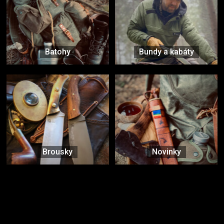
Batohy
Bundy a kabáty
Brousky
Novinky
Značky ověřené samotnou přírodou