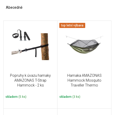
z
e
Abecedně
n
í
V
p
top letní výbava
ý
r
p
o
i
d
s
u
p
k
r
t
o
ů
d
u
Popruhy k úvazu hamaky
Hamaka AMAZONAS
k
AMAZONAS T-Strap
Hammock Mosquito
t
Hammock - 2 ks
Traveller Thermo
ů
skladem
(5 ks)
skladem
(3 ks)