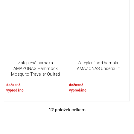
Zateplená hamaka
Zateplení pod hamaku
AMAZONAS Hammock
AMAZONAS Underquilt
Mosquito Traveller Quilted
dočasně
dočasně
vyprodáno
vyprodáno
12
položek celkem
O
v
l
á