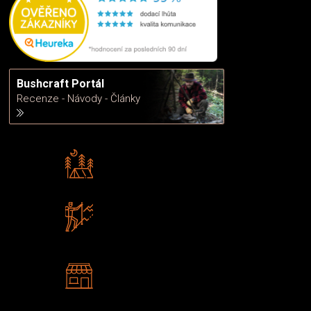
Bushcraft Portál
Recenze - Návody - Články
Rádi předáváme zkušenosti
Poradíme vám s výběrem
Zboží sami testujeme
U nás nekoupíte „zajíce v pytli“
2 kamenné prodejny
Navštivte nás v Praze a
Šumperku