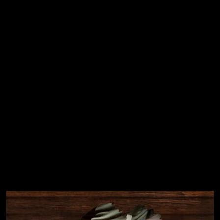
Vložením e-mailu souhlasíte s
podmínkami ochrany
osobních údajů
Přihlásit se
Instagram