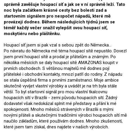
správně zavěšuje houpací síť a jak se v ní správně leží. Tato
noc byla začátkem krásné cesty bez bolesti zad a
startovním signálem pro nespočet nápadů, které mě
provázejí dodnes. Během následujících týdnů jsem se
téměř každý večer snažil vylepšit svou houpací síť,
moskytiéru nebo pláštěnku.
Houpací síť jsem si pak vzal s sebou zpět do Německa...
Po návratu do Německa mě téma houpací sítě nepustilo. Dovezl
jsem první houpací sítě a prodal je přátelům a známým. Po
několika měsících se daly houpací sítě AMAZONAS koupit v
prvních obchodech. S většinou majitelů mě dodnes pojí
přátelské i obchodní kontakty, mnozí patří do rodiny. Z nápadu
se stala úspěšná firma s prvními zaměstnanci. Moje ambice
skutečně vyvíjet vlastní výrobky a uvádět je na trh byla stále
větší. To byl startovní signál pro mou vlastní tkalcovnu
houpacích sítí v Brazílii - zemi původu houpacích sítí. Žádný
dodavatel však nedokázal splnit mé představy a přání k mé
spokojenosti. Mnoho měsíců strávených v Brazílii s mými
novými přáteli a skutečnými tradičními výrobci houpacích sítí mě
naučilo základům, které používám dodnes. Mnoho zkušeností,
které jsem tam získal, dnes najdete v našich výrobcích.