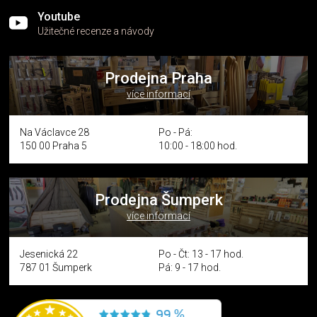
Youtube
Užitečné recenze a návody
Prodejna Praha
více informací
Na Václavce 28
Po - Pá:
150 00 Praha 5
10:00 - 18:00 hod.
Prodejna Šumperk
více informací
Jesenická 22
Po - Čt: 13 - 17 hod.
787 01 Šumperk
Pá: 9 - 17 hod.