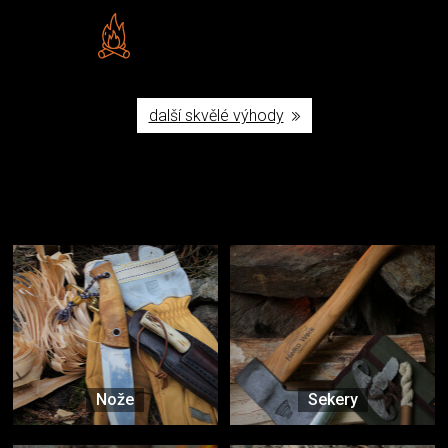
Vlastní značka JuBö
Poctivá ruční výroba v ČR
další skvělé výhody
Užijte si to v přírodě
Vybavení, na které spoléháte nejčastěji
Nože
Sekery