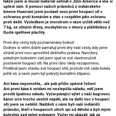
takže jsem si musel materiál sehnat v Jižní Americe a vše si
uplést sám. S pomocí našich průvodců z indiánského
kmene Huaorani jsem postavil svou první houpací síť s
ochranou proti komárům a stan s rozpětím jako ochranu
proti dešti. Výsledkem je monstrum o váze určitě větší než
7 kg, se silnými dřevy, moskytiérou s otvory a pláštěnkou z
tlusté igelitové plachty.
První dny cesty byly poznamenány bolestí
Dodnes si velmi dobře pamatuji první dny naší cesty, kdy jsme
strávili první noci uprostřed deštného pralesa. Navzdory
pekelným bolestem zad jsem spal ve své vlastnoručně
postavené houpací síti. Na první ráno nikdy nezapomenu.
Proklínal jsem stavbu své houpací sítě, protože mě záda bolela
ještě víc a navíc jsem byl pokrytý komářími štípanci.
Ani káva nepomohla,...ale pak přišlo spásné řešení
Ani první káva k snídani mi nezlepšila náladu, měl jsem
prostě špatnou náladu. Vyčerpávající výlet s naší bagrovou
kánoí sice trochu uvolnil napětí, ale na další noc v houpací
síti jsem se netěšil. Naštěstí s námi byli naši indiánští
průvodci, kteří v houpacích sítích spí od dětství a byli mými
bolestmi zad velmi pobaveni. Večer mi ukázali, jak se