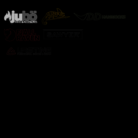
další značky
Odebírat newsletter
Vložte svůj e-mail a my vám budeme zasílat informace o
nových produktech na našem e-shopu.
E-mail