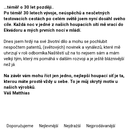
...téměř o 30 let později..
Po téměř 30 letech vývoje, neúspěchů a nesčetných
testovacích cestách po celém světě jsem nyní dosáhl svého
cíle. Každá noc v jedné z našich houpacích sítí mě vrací do
Ekvádoru a mých prvních nocí v mládí.
Dnes jsem hrdý na své životní dílo a mohu se pochlubit
nespočtem patentů, (světových) novinek a vynálezů, které mě
utvrzují v roli odborníka.Naštěstí už na to nejsem sám a mám
velký tým, který mi pomáhá v dalším rozvoji a je ještě bláznivější
než já.
Na závěr vám mohu říct jen jedno, nejlepší houpací síť je ta,
kterou máte prostě vždy u sebe. To je můj skrytý motiv u
našich výrobků.
Váš Matthias
Ř
a
Doporučujeme
Nejlevnější
Nejdražší
Nejprodávanější