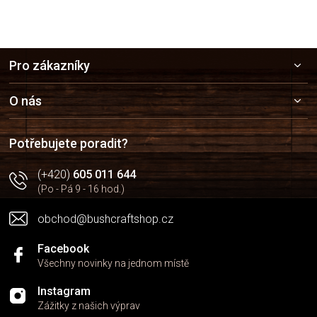
d
a
c
í
Z
p
Pro zákazníky
r
á
v
p
k
a
O nás
y
t
v
í
ý
Potřebujete poradit?
p
i
(+420)
605 011 644
s
u
(Po - Pá 9 - 16 hod.)
obchod@bushcraftshop.cz
Facebook
Všechny novinky na jednom místě
Instagram
Zážitky z našich výprav