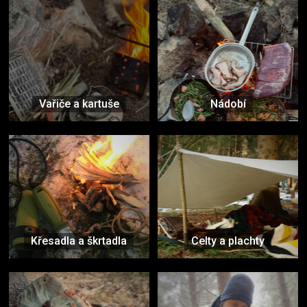
Vařiče a kartuše
Nádobí
Křesadla a škrtadla
Celty a plachty