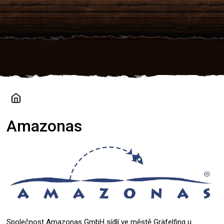
Přejít
na
obsah
Amazonas
Společnost Amazonas GmbH sídlí ve městě Gräfelfing u