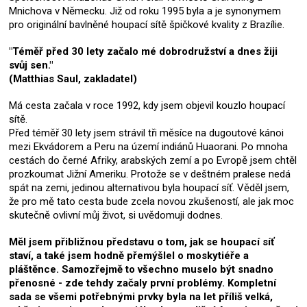
Mnichova v Německu. Již od roku 1995 byla a je synonymem
pro originální bavlněné houpací sítě špičkové kvality z Brazílie.
"Téměř před 30 lety začalo mé dobrodružství a dnes žiji
svůj sen."
(Matthias Saul, zakladatel)
Má cesta začala v roce 1992, kdy jsem objevil kouzlo houpací
sítě.
Před téměř 30 lety jsem strávil tři měsíce na dugoutové kánoi
mezi Ekvádorem a Peru na území indiánů Huaorani. Po mnoha
cestách do černé Afriky, arabských zemí a po Evropě jsem chtěl
prozkoumat Jižní Ameriku. Protože se v deštném pralese nedá
spát na zemi, jedinou alternativou byla houpací síť. Věděl jsem,
že pro mě tato cesta bude zcela novou zkušeností, ale jak moc
skutečně ovlivní můj život, si uvědomuji dodnes.
Měl jsem přibližnou představu o tom, jak se houpací síť
staví, a také jsem hodně přemýšlel o moskytiéře a
pláštěnce. Samozřejmě to všechno muselo být snadno
přenosné - zde tehdy začaly první problémy. Kompletní
sada se všemi potřebnými prvky byla na let příliš velká,