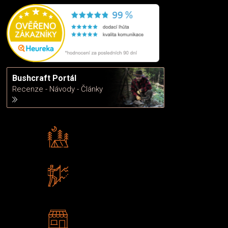
Bushcraft Portál
Recenze - Návody - Články
Rádi předáváme zkušenosti
Poradíme vám s výběrem
Zboží sami testujeme
U nás nekoupíte „zajíce v pytli“
2 kamenné prodejny
Navštivte nás v Praze a