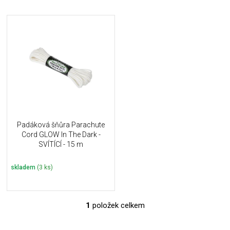
n
í
V
p
ý
r
p
o
i
d
s
u
p
k
r
t
o
ů
d
u
Padáková šňůra Parachute
k
Cord GLOW In The Dark -
t
SVÍTÍCÍ - 15 m
ů
skladem
(3 ks)
1
položek celkem
O
v
l