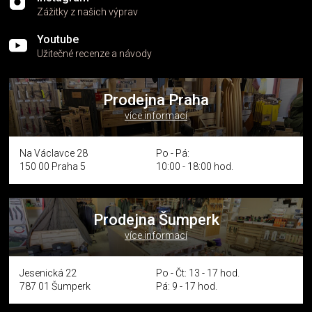
Zážitky z našich výprav
Youtube
Užitečné recenze a návody
Prodejna Praha
více informací
Na Václavce 28
Po - Pá:
150 00 Praha 5
10:00 - 18:00 hod.
Prodejna Šumperk
více informací
Jesenická 22
Po - Čt: 13 - 17 hod.
787 01 Šumperk
Pá: 9 - 17 hod.