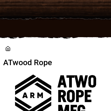
Přejít
na
obsah
ATwood Rope