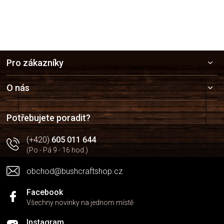
á
d
a
c
í
Z
p
Pro zákazníky
r
á
v
p
k
a
O nás
y
t
v
í
ý
Potřebujete poradit?
p
i
(+420)
605 011 644
s
u
(Po - Pá 9 - 16 hod.)
obchod@bushcraftshop.cz
Facebook
Všechny novinky na jednom místě
Instagram