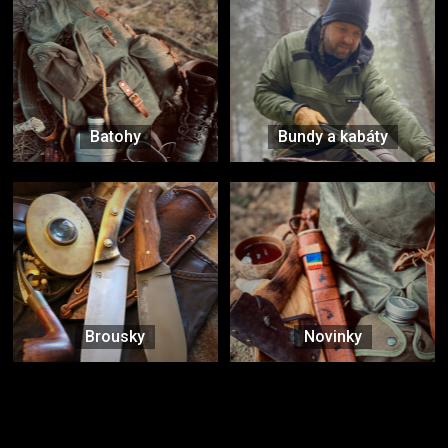
Batohy
Bundy a kabáty
Brousky
Novinky