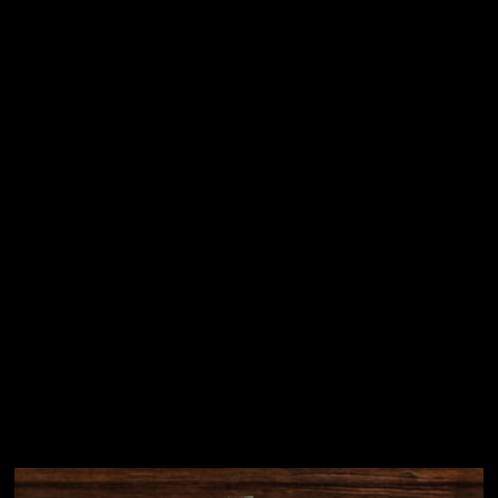
Vložením e-mailu souhlasíte s
podmínkami ochrany
osobních údajů
Přihlásit se
Instagram