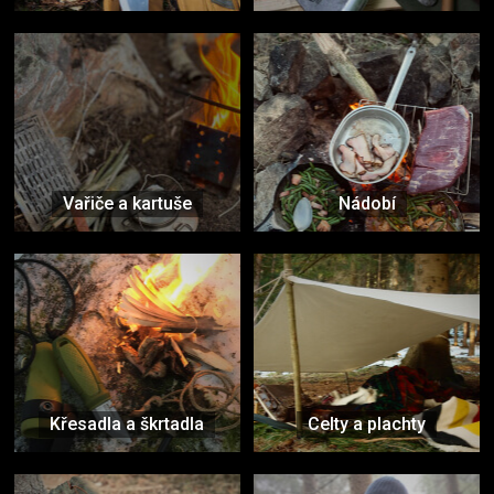
Vařiče a kartuše
Nádobí
Křesadla a škrtadla
Celty a plachty