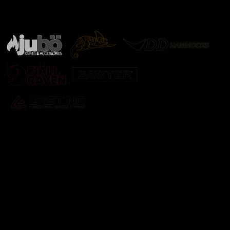
Značky ověřené samotnou přírodou
další značky
Odebírat newsletter
Vložte svůj e-mail a my vám budeme zasílat informace o
nových produktech na našem e-shopu.
E-mail