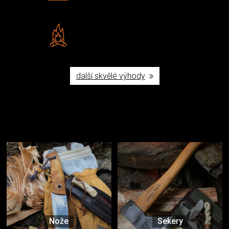
Šumperku
Vlastní značka JuBö
Poctivá ruční výroba v ČR
další skvělé výhody
Užijte si to v přírodě
Vybavení, na které spoléháte nejčastěji
Nože
Sekery