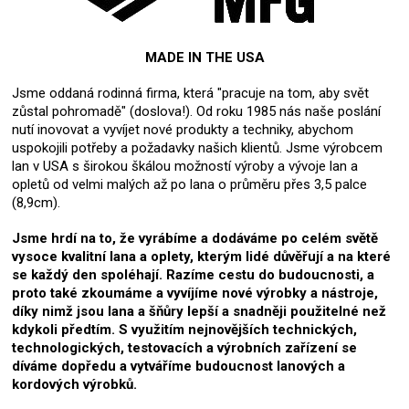
MADE IN THE USA
Jsme oddaná rodinná firma, která "pracuje na tom, aby svět
zůstal pohromadě" (doslova!). Od roku 1985 nás naše poslání
nutí inovovat a vyvíjet nové produkty a techniky, abychom
uspokojili potřeby a požadavky našich klientů. Jsme výrobcem
lan v USA s širokou škálou možností výroby a vývoje lan a
opletů od velmi malých až po lana o průměru přes 3,5 palce
(8,9cm).
Jsme hrdí na to, že vyrábíme a dodáváme po celém světě
vysoce kvalitní lana a oplety, kterým lidé důvěřují a na které
se každý den spoléhají. Razíme cestu do budoucnosti, a
proto také zkoumáme a vyvíjíme nové výrobky a nástroje,
díky nimž jsou lana a šňůry lepší a snadněji použitelné než
kdykoli předtím. S využitím nejnovějších technických,
technologických, testovacích a výrobních zařízení se
díváme dopředu a vytváříme budoucnost lanových a
kordových výrobků.