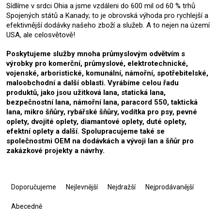
Sídlíme v srdci Ohia a jsme vzdáleni do 600 mil od 60 % trhů
Spojených států a Kanady; to je obrovská výhoda pro rychlejší a
efektivnější dodávky našeho zboží a služeb. A to nejen na území
USA, ale celosvětově!
Poskytujeme služby mnoha průmyslovým odvětvím s
výrobky pro komerční, průmyslové, elektrotechnické,
vojenské, arboristické, komunální, námořní, spotřebitelské,
maloobchodní a další oblasti. Vyrábíme celou řadu
produktů, jako jsou užitková lana, statická lana,
bezpečnostní lana, námořní lana, paracord 550, taktická
lana, mikro šňůry, rybářské šňůry, vodítka pro psy, pevné
oplety, dvojité oplety, diamantové oplety, duté oplety,
efektní oplety a další. Spolupracujeme také se
společnostmi OEM na dodávkách a vývoji lan a šňůr pro
zakázkové projekty a návrhy.
Ř
a
Doporučujeme
Nejlevnější
Nejdražší
Nejprodávanější
z
e
Abecedně