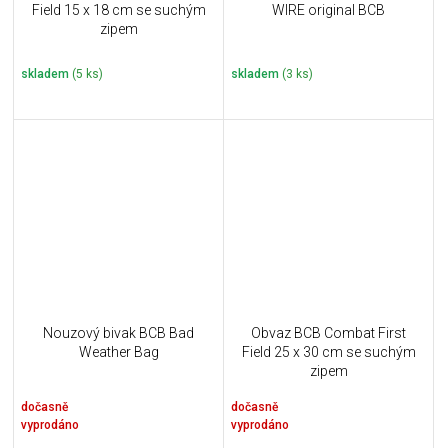
Field 15 x 18 cm se suchým
WIRE original BCB
zipem
skladem
(5 ks)
skladem
(3 ks)
Nouzový bivak BCB Bad
Obvaz BCB Combat First
Weather Bag
Field 25 x 30 cm se suchým
zipem
dočasně
dočasně
vyprodáno
vyprodáno