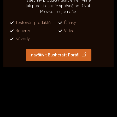
Všechny produkty testujeme - víme
jak pracují a jak je správně používat.
Prozkoumejte naše:
Testování produktů
Články
Recenze
Videa
Návody
navštívit Bushcraft Portál