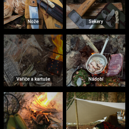
Nože
Sekery
Vařiče a kartuše
Nádobí