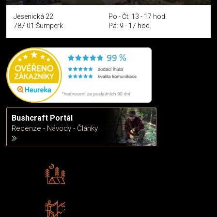
Jesenická 22
Po - Čt: 13 - 17 hod.
787 01 Šumperk
Pá: 9 - 17 hod.
Bushcraft Portál
Recenze - Návody - Články
Rádi předáváme zkušenosti
Poradíme vám s výběrem
Zboží sami testujeme