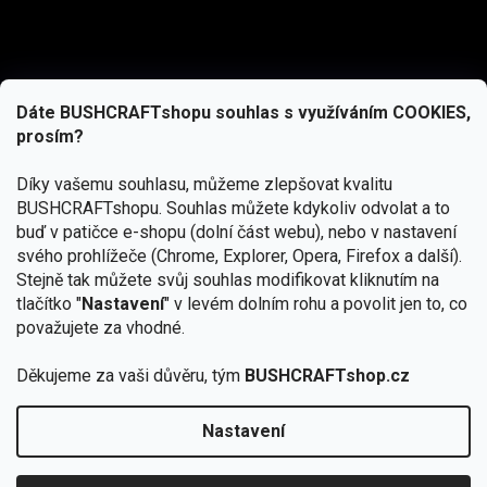
Dáte BUSHCRAFTshopu souhlas s využíváním COOKIES,
prosím?
Díky vašemu souhlasu, můžeme zlepšovat kvalitu
BUSHCRAFTshopu.
Souhlas můžete kdykoliv odvolat a to
buď v patičce e-shopu (dolní část webu), nebo v nastavení
svého prohlížeče (Chrome, Explorer, Opera, Firefox a další).
Stejně tak můžete svůj souhlas modifikovat kliknutím na
tlačítko "
Nastavení
" v levém dolním rohu a povolit jen to, co
Přihlásit se
považujete za vhodné.
Vložením e-mailu souhlasíte s
Děkujeme za vaši důvěru, tým
BUSHCRAFTshop.cz
podmínkami ochrany osobních údajů
Nastavení
Copyright 2026
BUSHCRAFTshop.cz
. Všechna práva
🏕️ Kupte do 12. 8. jakýkoliv produkt JuBö a
vyhrazena.
Upravit nastavení cookies