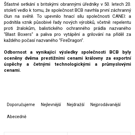
Šťastné setkání s britskými obrannými úředníky v 50. letech 20.
století vedlo k tomu, že společnost BCB navrhla první záchranný
člun na světě. To upevnilo hnací sílu společnosti CANEI: a
podnítila vznik působivé řady nových výrobků, včetně: repelentu
proti žralokům, balistického ochranného prádla nazvaného
"Blast Boxers" a paliva pro vytápění a grilování na příděl za
každého počasí nazvaného "FireDragon".
Odbornost a vynikající výsledky společnosti BCB byly
oceněny dvěma prestižními cenami královny za exportní
úspěchy a četnými technologickými a průmyslovými
cenami.
Ř
a
Doporučujeme
Nejlevnější
Nejdražší
Nejprodávanější
z
e
Abecedně
n
í