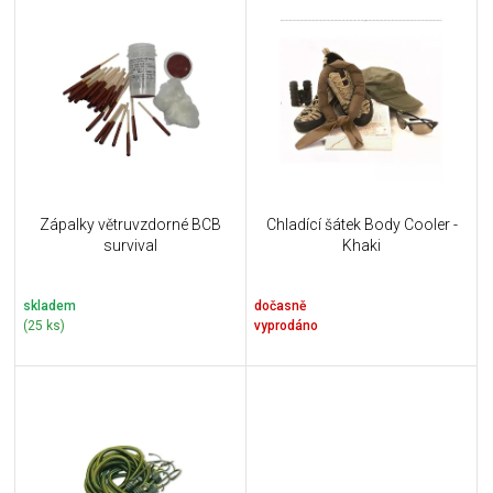
V
p
ý
r
p
o
i
d
s
u
p
k
r
t
o
ů
d
u
Zápalky větruvzdorné BCB
Chladící šátek Body Cooler -
k
survival
Khaki
t
ů
skladem
dočasně
(25 ks)
vyprodáno