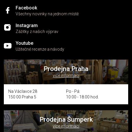
Facebook
Všechny novinky na jednom místě
Instagram
Zážitky z našich výprav
Youtube
Užitečné recenze a návody
Prodejna Praha
více informací
Na Václavce 28
Po - Pá:
150 00 Praha 5
10:00 - 18:00 hod.
Prodejna Šumperk
více informací