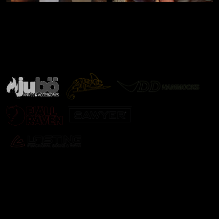
Značky ověřené samotnou přírodou
další značky
Odebírat newsletter