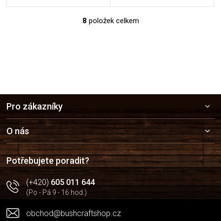
8
položek celkem
O
v
l
á
d
a
c
í
Z
p
Pro zákazníky
r
á
v
p
k
a
O nás
y
t
v
í
ý
Potřebujete poradit?
p
i
(+420)
605 011 644
s
u
(Po - Pá 9 - 16 hod.)
obchod@bushcraftshop.cz