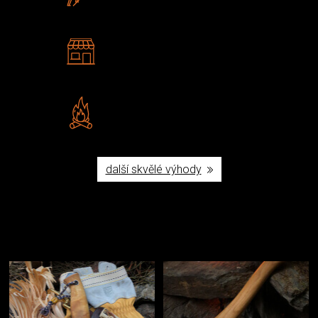
U nás nekoupíte „zajíce v pytli“
2 kamenné prodejny
Navštivte nás v Praze a
Šumperku
Vlastní značka JuBö
Poctivá ruční výroba v ČR
další skvělé výhody
Užijte si to v přírodě
Vybavení, na které spoléháte nejčastěji