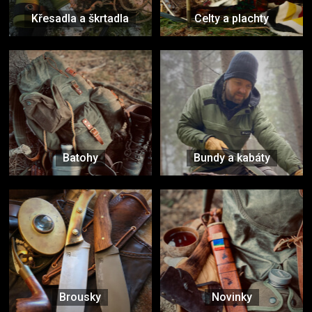
Křesadla a škrtadla
Celty a plachty
Batohy
Bundy a kabáty
Brousky
Novinky