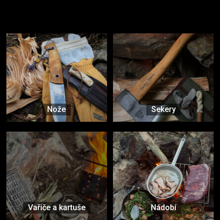
Užijte si to v přírodě
Vybavení, na které spoléháte nejčastěji
Nože
Sekery
Vařiče a kartuše
Nádobí