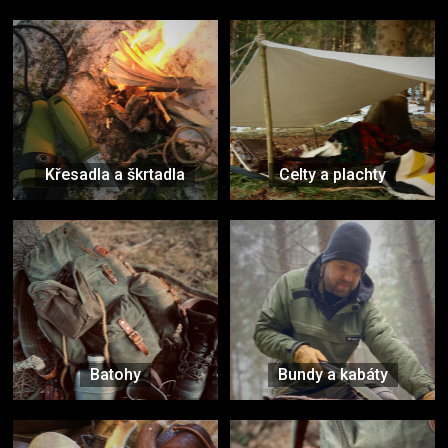
Křesadla a škrtadla
Celty a plachty
Batohy
Bundy a kabáty