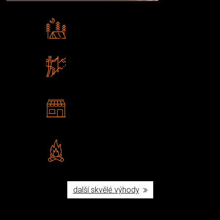
Rádi předáváme zkušenosti
Poradíme vám s výběrem
Zboží sami testujeme
U nás nekoupíte „zajíce v pytli“
2 kamenné prodejny
Navštivte nás v Praze a
Šumperku
Vlastní značka JuBö
Poctivá ruční výroba v ČR
další skvělé výhody