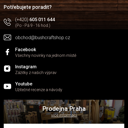
í
Potřebujete poradit?
(+420)
605 011 644
(Po - Pá 9 - 16 hod.)
obchod@bushcraftshop.cz
Facebook
Všechny novinky na jednom místě
Instagram
Zážitky z našich výprav
Youtube
Užitečné recenze a návody
Prodejna Praha
více informací