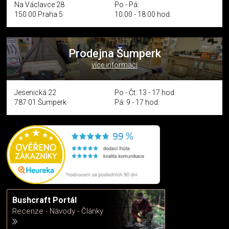
Na Václavce 28
Po - Pá:
150 00 Praha 5
10:00 - 18:00 hod.
Prodejna Šumperk
více informací
Jesenická 22
Po - Čt: 13 - 17 hod.
787 01 Šumperk
Pá: 9 - 17 hod.
Bushcraft Portál
Recenze - Návody - Články