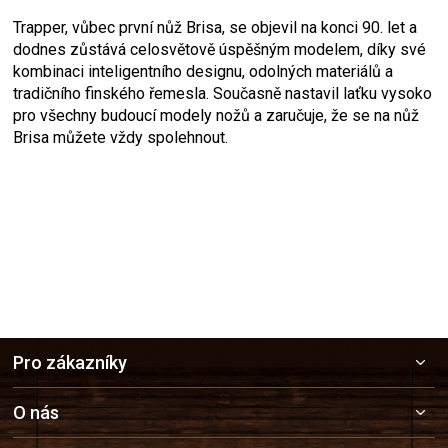
Trapper, vůbec první nůž Brisa, se objevil na konci 90. let a
dodnes zůstává celosvětově úspěšným modelem, díky své
kombinaci inteligentního designu, odolných materiálů a
tradičního finského řemesla. Současně nastavil laťku vysoko
pro všechny budoucí modely nožů a zaručuje, že se na nůž
Brisa můžete vždy spolehnout.
Z
Pro zákazníky
á
p
a
O nás
t