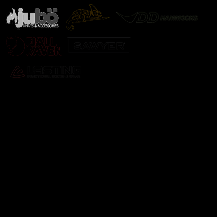
Odebírat newsletter
Vložte svůj e-mail a my vám budeme zasílat informace o
nových produktech na našem e-shopu.
E-mail
Vložením e-mailu souhlasíte s
podmínkami ochrany