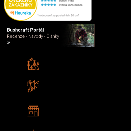
Bushcraft Portál
Recenze - Návody - Články
Rádi předáváme zkušenosti
Poradíme vám s výběrem
Zboží sami testujeme
U nás nekoupíte „zajíce v pytli“
2 kamenné prodejny
Navštivte nás v Praze a
Šumperku