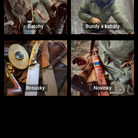
Batohy
Bundy a kabáty
Brousky
Novinky
Značky ověřené samotnou přírodou
další značky