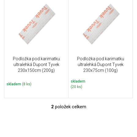
ý
r
p
o
i
d
s
u
p
k
r
t
o
ů
d
u
Podložka pod karimatku
Podložka pod karimatku
k
ultralehká Dupont Tyvek
ultralehká Dupont Tyvek
t
230x150cm (200g)
230x75cm (100g)
ů
skladem
skladem
(8 ks)
(20 ks)
2
položek celkem
O
v
l
á
d