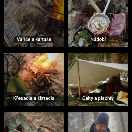
Vařiče a kartuše
Nádobí
Křesadla a škrtadla
Celty a plachty