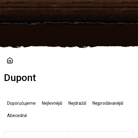
Přejít
na
obsah
Dupont
Ř
a
Doporučujeme
Nejlevnější
Nejdražší
Nejprodávanější
z
e
Abecedně
n
í
V
p