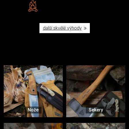
Vlastní značka JuBö
Poctivá ruční výroba v ČR
další skvělé výhody
Užijte si to v přírodě
Vybavení, na které spoléháte nejčastěji
Nože
Sekery