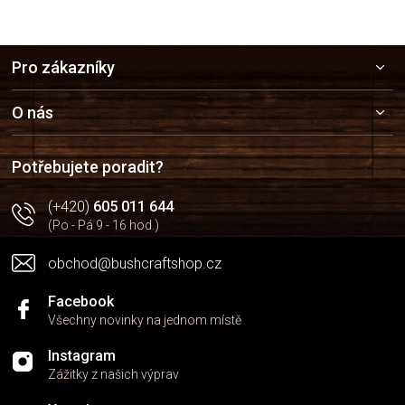
a
c
í
Z
p
Pro zákazníky
r
á
v
p
k
a
O nás
y
t
v
í
ý
Potřebujete poradit?
p
i
(+420)
605 011 644
s
u
(Po - Pá 9 - 16 hod.)
obchod@bushcraftshop.cz
Facebook
Všechny novinky na jednom místě
Instagram
Zážitky z našich výprav