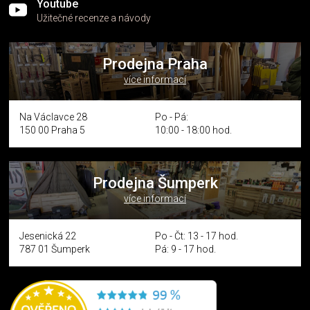
Youtube
Užitečné recenze a návody
Prodejna Praha
více informací
Na Václavce 28
Po - Pá:
150 00 Praha 5
10:00 - 18:00 hod.
Prodejna Šumperk
více informací
Jesenická 22
Po - Čt: 13 - 17 hod.
787 01 Šumperk
Pá: 9 - 17 hod.