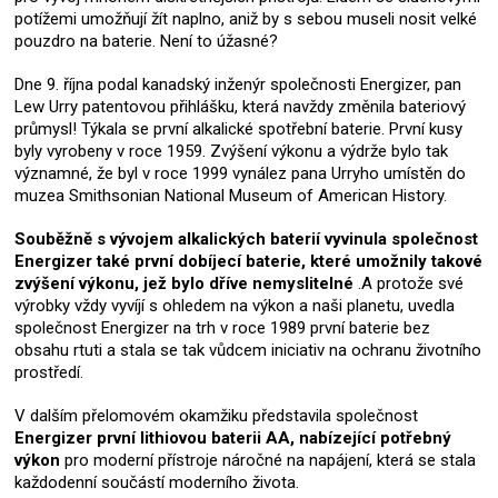
potížemi umožňují žít naplno, aniž by s sebou museli nosit velké
pouzdro na baterie. Není to úžasné?
Dne 9. října podal kanadský inženýr společnosti Energizer, pan
Lew Urry patentovou přihlášku, která navždy změnila bateriový
průmysl! Týkala se první alkalické spotřební baterie. První kusy
byly vyrobeny v roce 1959. Zvýšení výkonu a výdrže bylo tak
významné, že byl v roce 1999 vynález pana Urryho umístěn do
muzea Smithsonian National Museum of American History.
Souběžně s vývojem alkalických baterií vyvinula společnost
Energizer také první dobíjecí baterie, které umožnily takové
zvýšení výkonu, jež bylo dříve nemyslitelné
.A protože své
výrobky vždy vyvíjí s ohledem na výkon a naši planetu, uvedla
společnost Energizer na trh v roce 1989 první baterie bez
obsahu rtuti a stala se tak vůdcem iniciativ na ochranu životního
prostředí.
V dalším přelomovém okamžiku představila společnost
Energizer první lithiovou baterii AA, nabízející potřebný
výkon
pro moderní přístroje náročné na napájení, která se stala
každodenní součástí moderního života.