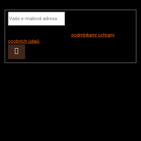
Odebírat newsletter
Vložením e-mailu souhlasíte s
podmínkami ochrany
osobních údajů
Přihlásit
se
Instagram