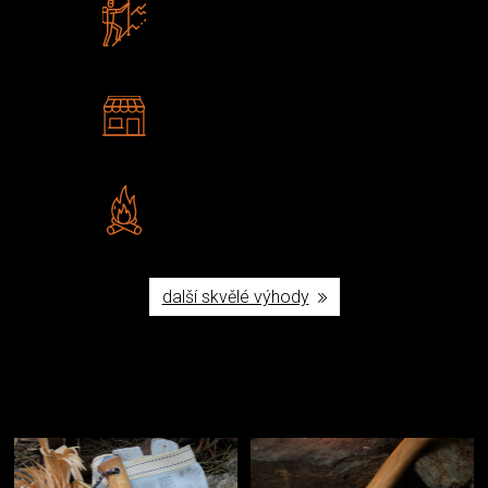
Zboží sami testujeme
U nás nekoupíte „zajíce v pytli“
2 kamenné prodejny
Navštivte nás v Praze a
Šumperku
Vlastní značka JuBö
Poctivá ruční výroba v ČR
další skvělé výhody
Užijte si to v přírodě
Vybavení, na které spoléháte nejčastěji