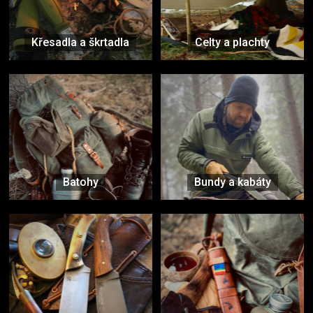
Křesadla a škrtadla
Celty a plachty
Batohy
Bundy a kabáty