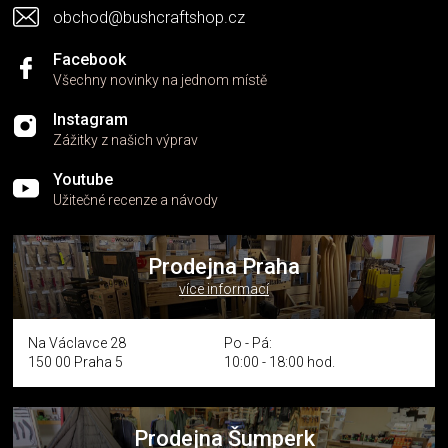
obchod@bushcraftshop.cz
Facebook
Všechny novinky na jednom místě
Instagram
Zážitky z našich výprav
Youtube
Užitečné recenze a návody
Prodejna Praha
více informací
Na Václavce 28
Po - Pá:
150 00 Praha 5
10:00 - 18:00 hod.
Prodejna Šumperk