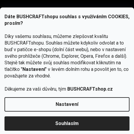
Dáte BUSHCRAFTshopu souhlas s využíváním COOKIES,
prosím?
Díky vašemu souhlasu, můžeme zlepšovat kvalitu
BUSHCRAFTshopu.
Souhlas můžete kdykoliv odvolat a to
buď v patičce e-shopu (dolní část webu), nebo v nastavení
svého prohlížeče (Chrome, Explorer, Opera, Firefox a další).
Stejně tak můžete svůj souhlas modifikovat kliknutím na
tlačítko "
Nastavení
" v levém dolním rohu a povolit jen to, co
Přihlásit se
považujete za vhodné.
Vložením e-mailu souhlasíte s
podmínkami ochrany osobních údajů
Děkujeme za vaši důvěru, tým
BUSHCRAFTshop.cz
Nastavení
Od 27.7. - 7.8. bude prodejna v Praze uzavřena.
Copyright 2026
BUSHCRAFTshop.cz
. Všechna práva
🏕️ Kupte do 12. 8. jakýkoliv produkt JuBö a
vyhrazena.
Upravit nastavení cookies
zapojte se do slosování o kurz s
Souhlasím
Krakenem.
VYBRAT JuBö »
Vytvořil Shoptet