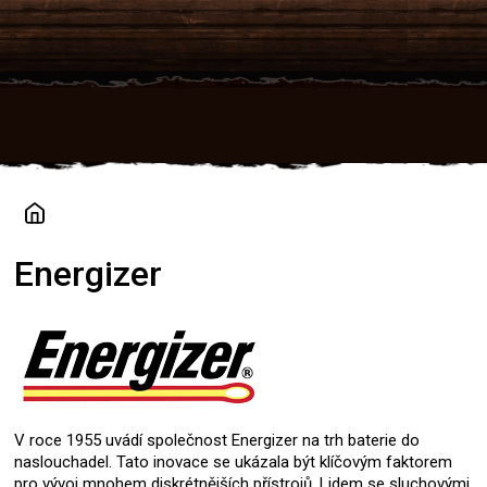
Přejít
na
obsah
Energizer
V roce 1955 uvádí společnost Energizer na trh baterie do
naslouchadel. Tato inovace se ukázala být klíčovým faktorem
pro vývoj mnohem diskrétnějších přístrojů. Lidem se sluchovými