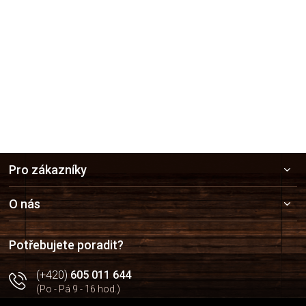
Z
Pro zákazníky
á
p
a
O nás
t
í
Potřebujete poradit?
(+420)
605 011 644
(Po - Pá 9 - 16 hod.)