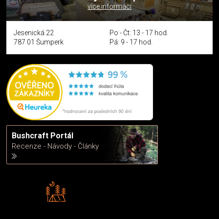
více informací
Jesenická 22
Po - Čt: 13 - 17 hod.
787 01 Šumperk
Pá: 9 - 17 hod.
Bushcraft Portál
Recenze - Návody - Články
Rádi předáváme zkušenosti
Poradíme vám s výběrem