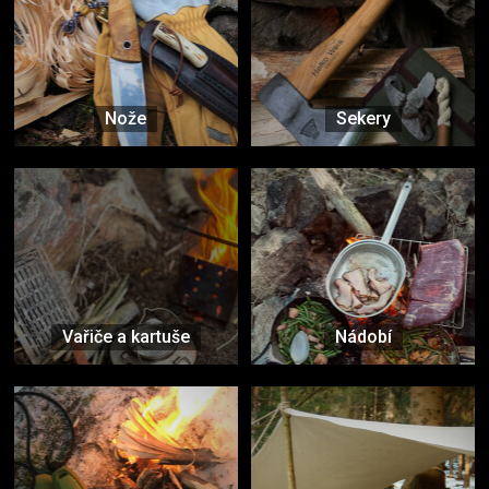
Nože
Sekery
Vařiče a kartuše
Nádobí