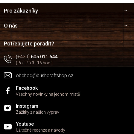
Z
Pro zákazníky
á
p
a
O nás
t
í
Potřebujete poradit?
(+420)
605 011 644
(Po - Pá 9 - 16 hod.)
obchod@bushcraftshop.cz
Facebook
Všechny novinky na jednom místě
Instagram
Zážitky z našich výprav
Youtube
Užitečné recenze a návody