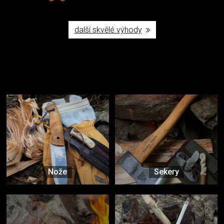
další skvělé výhody
Užijte si to v přírodě
Vybavení, na které spoléháte nejčastěji
Nože
Sekery