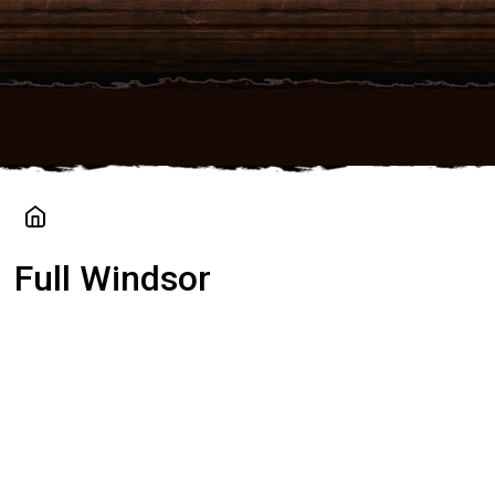
Přejít
na
obsah
Full Windsor