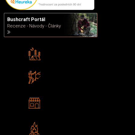
Bushcraft Portál
Recenze - Návody - Články
Rádi předáváme zkušenosti
Poradíme vám s výběrem
Zboží sami testujeme
U nás nekoupíte „zajíce v pytli“
2 kamenné prodejny
Navštivte nás v Praze a
Šumperku
Vlastní značka JuBö
Poctivá ruční výroba v ČR