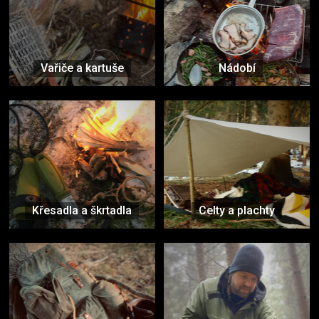
Vařiče a kartuše
Nádobí
Křesadla a škrtadla
Celty a plachty