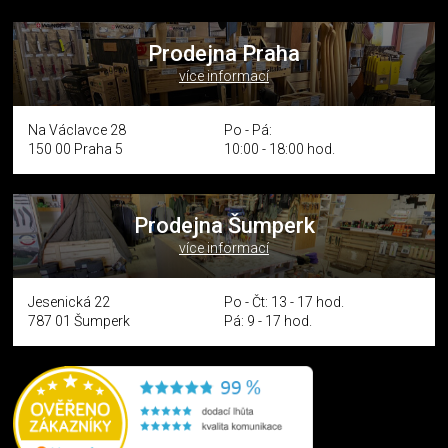
Prodejna Praha
více informací
Na Václavce 28
Po - Pá:
150 00 Praha 5
10:00 - 18:00 hod.
Prodejna Šumperk
více informací
Jesenická 22
Po - Čt: 13 - 17 hod.
787 01 Šumperk
Pá: 9 - 17 hod.