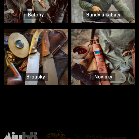
Batohy
Bundy a kabáty
Brousky
Novinky
Značky ověřené samotnou přírodou
další značky