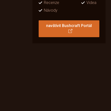
Recenze
Videa
Návody
navštívit Bushcraft Portál