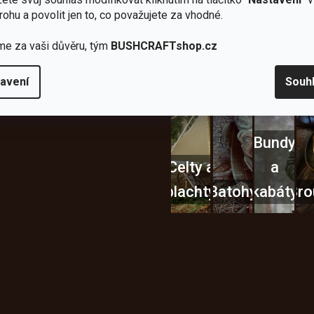
Vařiče
lší skvělé výhody
rohu a povolit jen to, co považujete za vhodné.
a
me za vaši důvěru, tým
BUSHCRAFTshop.cz
Nože
Sekery
kartuše
Ná
avení
Souh
Bundy
Celty a
a
plachty
Batohy
kabáty
Bro
Instagram
h produktech na našem e-