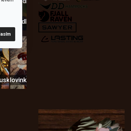
Křesadla
a
dobí
škrtadla
lasím
usky
Novinky