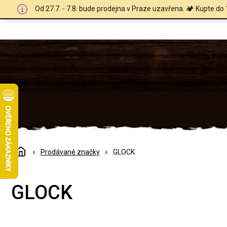
Přejít
Od 27.7. - 7.8. bude prodejna v Praze uzavřena. 🏕️ Kupte do 
na
obsah
Domů
Prodávané značky
GLOCK
GLOCK
Ř