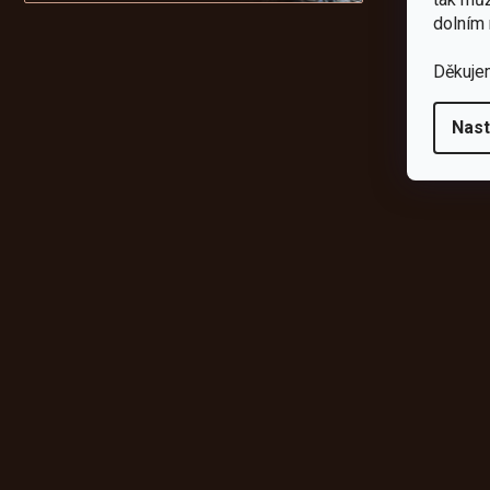
da
dolním 
Děkuje
Nast
Odebírat newsletter
Vložte svůj e-mail a my vám budeme zasílat informace o novýc