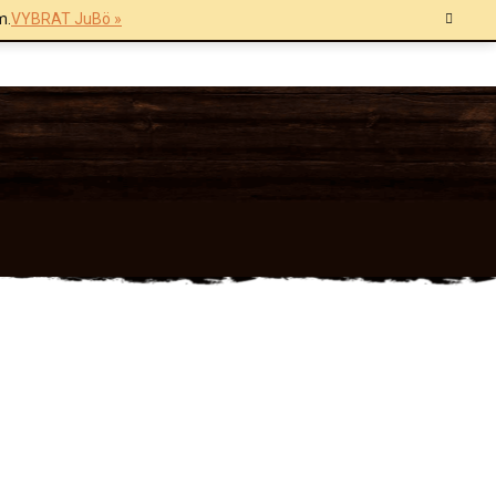
m.
VYBRAT JuBö »