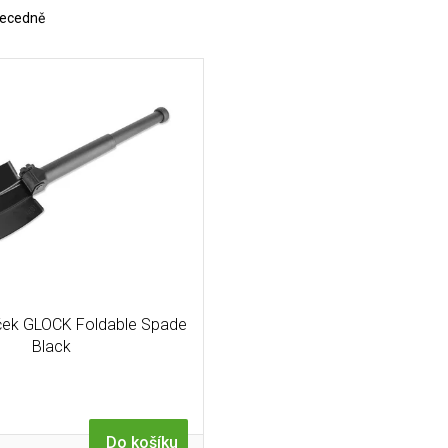
ecedně
ýček GLOCK Foldable Spade
Black
Do košíku