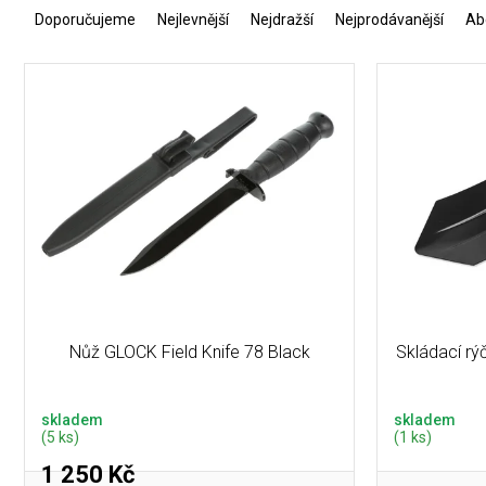
a
Doporučujeme
Nejlevnější
Nejdražší
Nejprodávanější
Ab
z
e
V
n
ý
í
p
p
i
r
s
o
p
d
r
u
o
k
d
t
u
ů
k
t
Nůž GLOCK Field Knife 78 Black
Skládací r
ů
skladem
skladem
(5 ks)
(1 ks)
1 250 Kč