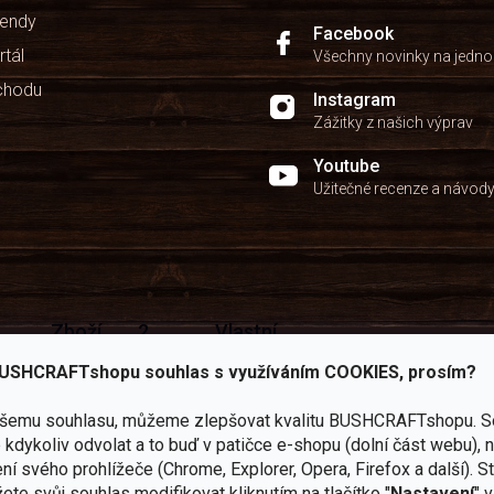
u
kendy
Facebook
rtál
Všechny novinky na jedn
chodu
Instagram
Zážitky z našich výprav
Youtube
Užitečné recenze a návod
Zboží
2
Vlastní
i
Užijte si to v 
sami
kamenné
značka
dáváme
USHCRAFTshopu souhlas s využíváním COOKIES, prosím?
testujeme
prodejny
JuBö
Vybavení, na které spoléhát
šenosti
U nás
Navštivte
Poctivá
adíme
ašemu souhlasu, můžeme zlepšovat kvalitu BUSHCRAFTshopu.
S
nekoupíte
nás v
ruční
 s
„zajíce v
Praze a
výroba
kdykoliv odvolat a to buď v patičce e-shopu (dolní část webu), 
ěrem
pytli“
Šumperku
v ČR
ní svého prohlížeče (Chrome, Explorer, Opera, Firefox a další). S
ete svůj souhlas modifikovat kliknutím na tlačítko "
Nastavení
" 