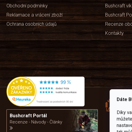
Obchodní podmínky
Bushcraft ví
Reklamace a vrácení zboží
Bushcraft Po
Ochrana osobních údajů
Recenze ob
Kontakty
Rád
pře
Dáte B
zku
Por
Díky v
vám
Bushcraft Portál
můžete 
výb
Recenze - Návody - Články
nastave
tak můž