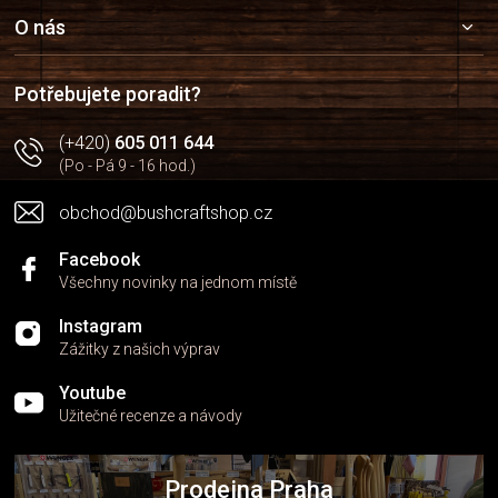
p
k
a
O nás
y
t
v
í
ý
Potřebujete poradit?
p
i
(+420)
605 011 644
s
u
(Po - Pá 9 - 16 hod.)
obchod@bushcraftshop.cz
Facebook
Všechny novinky na jednom místě
Instagram
Zážitky z našich výprav
Youtube
Užitečné recenze a návody
Prodejna Praha