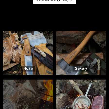
Užijte si to v přírodě
Vybavení, na které spoléháte nejčastěji
Nože
Sekery