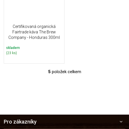
Certifikovaná organická
Fairtrade káva The Brew
Company - Honduras 300ml
skladem
(23 ks)
5
položek celkem
O
v
l
á
d
a
c
í
Z
p
Pro zákazníky
r
á
v