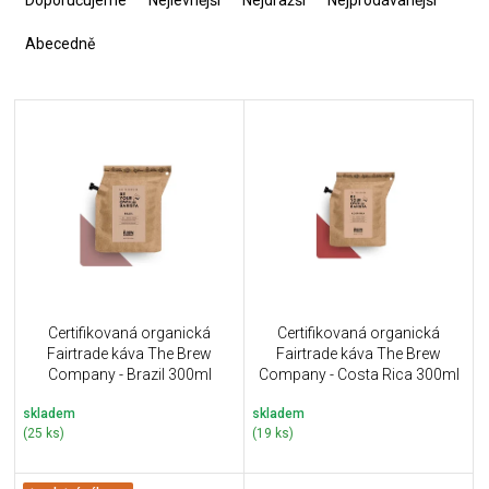
Doporučujeme
Nejlevnější
Nejdražší
Nejprodávanější
z
e
Abecedně
n
í
V
p
ý
r
p
o
i
d
s
u
p
k
r
t
o
ů
d
u
Certifikovaná organická
Certifikovaná organická
k
Fairtrade káva The Brew
Fairtrade káva The Brew
t
Company - Brazil 300ml
Company - Costa Rica 300ml
ů
skladem
skladem
(25 ks)
(19 ks)