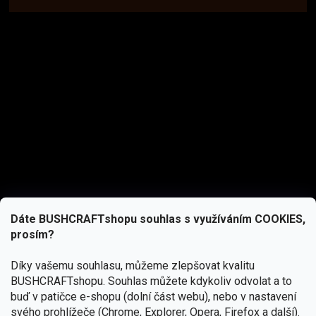
Dáte BUSHCRAFTshopu souhlas s využíváním COOKIES,
prosím?
Díky vašemu souhlasu, můžeme zlepšovat kvalitu
BUSHCRAFTshopu.
Souhlas můžete kdykoliv odvolat a to
buď v patičce e-shopu (dolní část webu), nebo v nastavení
svého prohlížeče (Chrome, Explorer, Opera, Firefox a další).