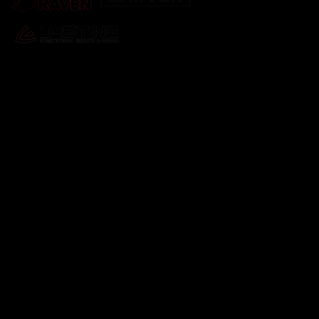
Odebírat newsletter
Vložte svůj e-mail a my vám budeme zasílat informace o
nových produktech na našem e-shopu.
E-mail
Vložením e-mailu souhlasíte s
podmínkami ochrany
osobních údajů
Přihlásit se