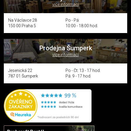
více informací
Na Václavce 28
Po - Pá:
150 00 Praha 5
10:00 - 18:00 hod.
Prodejna Šumperk
více informací
Jesenická 22
Po - Čt: 13 - 17 hod.
787 01 Šumperk
Pá: 9 - 17 hod.