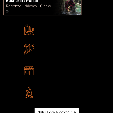
Bushcraft Portál
Recenze - Návody - Články
Rádi předáváme zkušenosti
Poradíme vám s výběrem
Zboží sami testujeme
U nás nekoupíte „zajíce v pytli“
2 kamenné prodejny
Navštivte nás v Praze a
Šumperku
Vlastní značka JuBö
Poctivá ruční výroba v ČR
další skvělé výhody