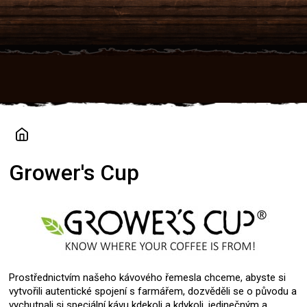
Přejít
na
obsah
Grower's Cup
Prostřednictvím našeho kávového řemesla chceme, abyste si
vytvořili autentické spojení s farmářem, dozvěděli se o původu a
vychutnali si speciální kávu kdekoli a kdykoli, jedinečným a