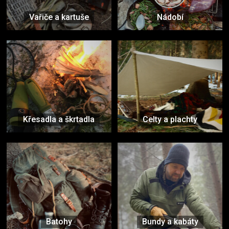
Vařiče a kartuše
Nádobí
Křesadla a škrtadla
Celty a plachty
Batohy
Bundy a kabáty