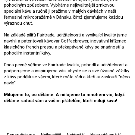
pohodlným způsobem. Vybíráme nejkvalitnější zrnkovou
speciální kávu a ručně ji pražíme v malých dávkách v naší
řemeslné mikropražárně v Dánsku, čímž zjemňujeme každou
výraznou chuť.
Na základě pilířů Fairtrade, udržitelnosti a vynikající kvality jsme
navrhli a patentovali kávovar Coffeebrewer, inovativní kříženec
klasického french pressu a překapávané kávy se snadností a
pohodlím instantní kávy.
Dnes pevně věříme ve Fairtrade kvalitu, pohodlí a udržitelnost a
podporujeme a inspirujeme vás, abyste se o své úžasné zážitky
z kávy podělili se všemi, které máte rádi a kteří si zaslouží "něco
navíc".
Milujeme to, co děláme. A milujeme to mnohem víc, když
děláme radost vám a vašim přátelům, kteří milují kávu!
Ř
a