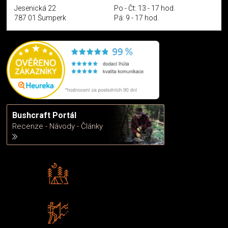
Jesenická 22
Po - Čt: 13 - 17 hod.
787 01 Šumperk
Pá: 9 - 17 hod.
Bushcraft Portál
Recenze - Návody - Články
Rádi předáváme zkušenosti
Poradíme vám s výběrem
Zboží sami testujeme
U nás nekoupíte „zajíce v pytli“