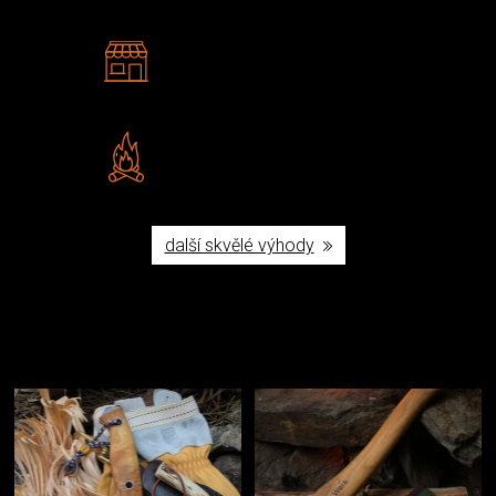
2 kamenné prodejny
Navštivte nás v Praze a
Šumperku
Vlastní značka JuBö
Poctivá ruční výroba v ČR
další skvělé výhody
Užijte si to v přírodě
Vybavení, na které spoléháte nejčastěji