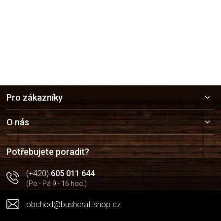
Z
Pro zákazníky
á
p
a
O nás
t
í
Potřebujete poradit?
(+420)
605 011 644
(Po - Pá 9 - 16 hod.)
obchod@bushcraftshop.cz