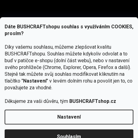
Dáte BUSHCRAFTshopu souhlas s využíváním COOKIES,
prosím?
Díky vašemu souhlasu, můžeme zlepšovat kvalitu
BUSHCRAFTshopu.
Souhlas můžete kdykoliv odvolat a to
buď v patičce e-shopu (dolní část webu), nebo v nastavení
svého prohlížeče (Chrome, Explorer, Opera, Firefox a další).
Stejně tak můžete svůj souhlas modifikovat kliknutím na
tlačítko "
Nastavení
" v levém dolním rohu a povolit jen to, co
Přihlásit se
považujete za vhodné.
Vložením e-mailu souhlasíte s
podmínkami ochrany osobních údajů
Děkujeme za vaši důvěru, tým
BUSHCRAFTshop.cz
Nastavení
Od 27.7. - 7.8. bude prodejna v Praze uzavřena.
Copyright 2026
BUSHCRAFTshop.cz
. Všechna práva
🏕️ Kupte do 12. 8. jakýkoliv produkt JuBö a
vyhrazena.
Upravit nastavení cookies
zapojte se do slosování o kurz s
Souhlasím