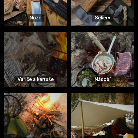
Nože
Sekery
Vařiče a kartuše
Nádobí