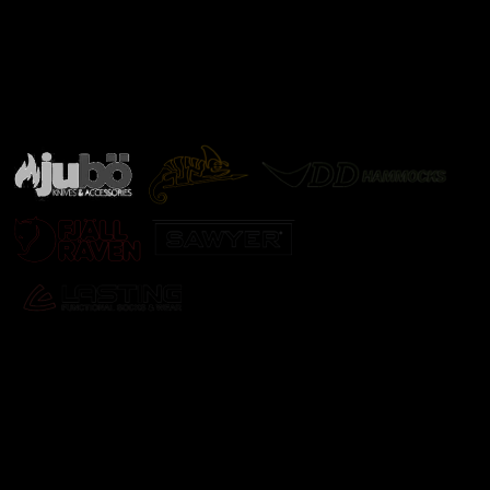
Značky ověřené samotnou přírodou
další značky
Odebírat newsletter
Vložte svůj e-mail a my vám budeme zasílat informace o