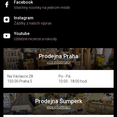
Facebook
Všechny novinky na jednom místě
Instagram
Zážitky z našich výprav
Youtube
Užitečné recenze a návody
Prodejna Praha
více informací
Na Václavce 28
Po - Pá:
150 00 Praha 5
10:00 - 18:00 hod.
Prodejna Šumperk
více informací