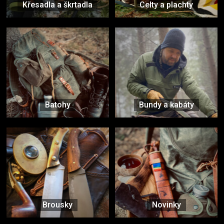
Křesadla a škrtadla
Celty a plachty
Batohy
Bundy a kabáty
Brousky
Novinky