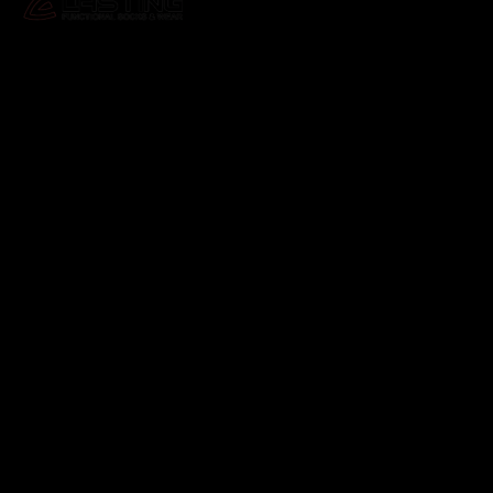
Odebírat newsletter
Vložte svůj e-mail a my vám budeme zasílat informace o
nových produktech na našem e-shopu.
E-mail
Vložením e-mailu souhlasíte s
podmínkami ochrany
osobních údajů
Přihlásit se
Instagram