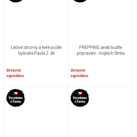
Léčivé stromy a keře podle
PREPPING aneb buďte
bylináře Pavla 2. díl
připraveni - Vojtěch Štrba
dočasně
dočasně
vyprodáno
vyprodáno