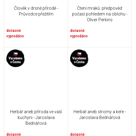
Člověk v drsné přírodě -
Čtení mraků: předpověď
Průvodce přežitím
počasí pohledem na oblohu -
Oliver Perkins
dočasně
dočasně
vyprodáno
vyprodáno
Herbář aneb příroda ve vaší
Herbář aneb stromy a keře -
kuchyni - Jaroslava
Jaroslava Bednářová
Bednářová
dočasně
dočasně