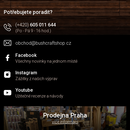
t
v
í
ý
Potřebujete poradit?
p
i
(+420)
605 011 644
s
u
(Po - Pá 9 - 16 hod.)
obchod@bushcraftshop.cz
Facebook
Všechny novinky na jednom místě
Instagram
Zážitky z našich výprav
Youtube
Užitečné recenze a návody
Prodejna Praha
více informací