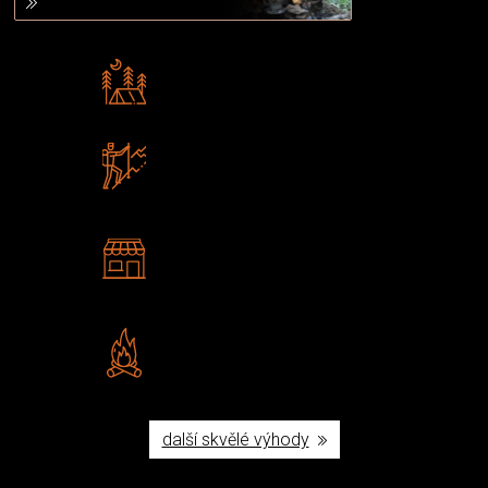
Rádi předáváme zkušenosti
Poradíme vám s výběrem
Zboží sami testujeme
U nás nekoupíte „zajíce v pytli“
2 kamenné prodejny
Navštivte nás v Praze a
Šumperku
Vlastní značka JuBö
Poctivá ruční výroba v ČR
další skvělé výhody