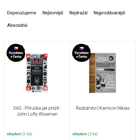
Ř
a
Doporučujeme
Nejlevnější
Nejdražší
Nejprodávanější
z
e
Abecedně
n
í
V
p
ý
r
p
o
i
d
s
u
p
k
r
t
o
ů
d
u
SAS - Příručka jak přežít -
Řezbářství | Karrlson Niklas
k
John Lofty Wiseman
t
ů
skladem
(1 ks)
skladem
(2 ks)