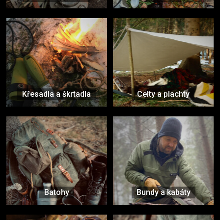
Křesadla a škrtadla
Celty a plachty
Batohy
Bundy a kabáty