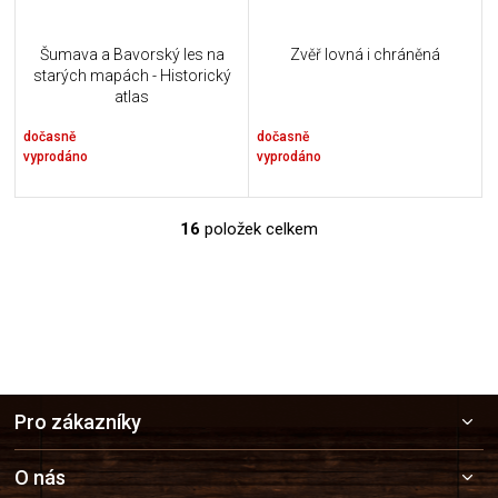
Šumava a Bavorský les na
Zvěř lovná i chráněná
starých mapách - Historický
atlas
dočasně
dočasně
vyprodáno
vyprodáno
16
položek celkem
O
v
l
á
d
a
c
í
Z
p
Pro zákazníky
r
á
v
p
k
a
O nás
y