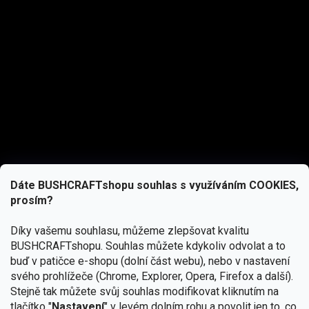
Dáte BUSHCRAFTshopu souhlas s využíváním COOKIES,
prosím?
Díky vašemu souhlasu, můžeme zlepšovat kvalitu
BUSHCRAFTshopu.
Souhlas můžete kdykoliv odvolat a to
buď v patičce e-shopu (dolní část webu), nebo v nastavení
svého prohlížeče (Chrome, Explorer, Opera, Firefox a další).
Stejně tak můžete svůj souhlas modifikovat kliknutím na
tlačítko "
Nastavení
" v levém dolním rohu a povolit jen to, co