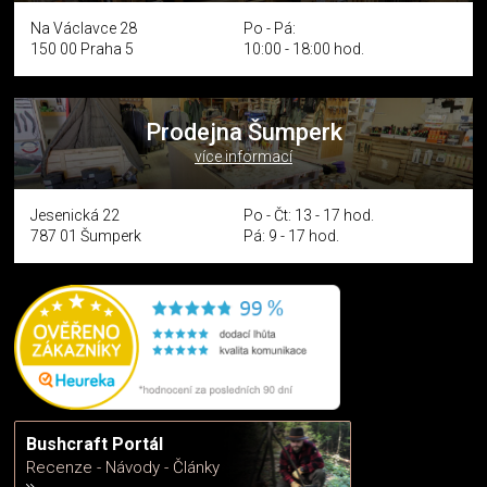
Na Václavce 28
Po - Pá:
150 00 Praha 5
10:00 - 18:00 hod.
Prodejna Šumperk
více informací
Jesenická 22
Po - Čt: 13 - 17 hod.
787 01 Šumperk
Pá: 9 - 17 hod.
Bushcraft Portál
Recenze - Návody - Články