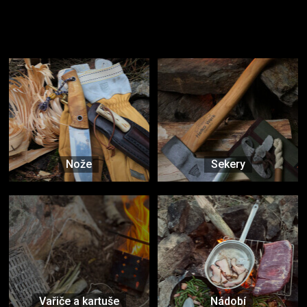
Užijte si to v přírodě
Vybavení, na které spoléháte nejčastěji
Nože
Sekery
Vařiče a kartuše
Nádobí