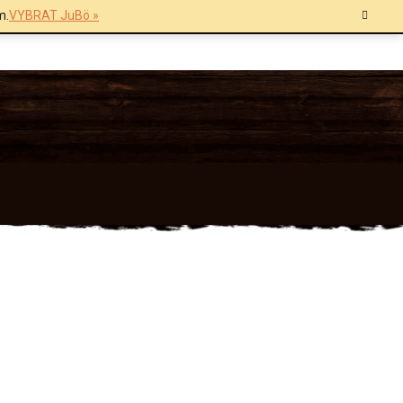
m.
VYBRAT JuBö »