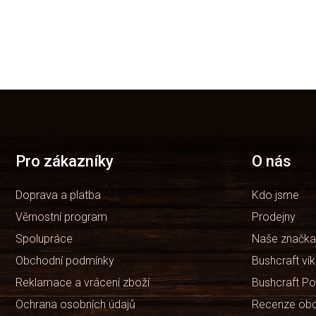
Z
á
p
a
t
Pro zákazníky
O nás
í
Doprava a platba
Kdo jsme
Věrnostní program
Prodejny
Spolupráce
Naše značka
Obchodní podmínky
Bushcraft ví
Reklamace a vrácení zboží
Bushcraft Po
Ochrana osobních údajů
Recenze ob