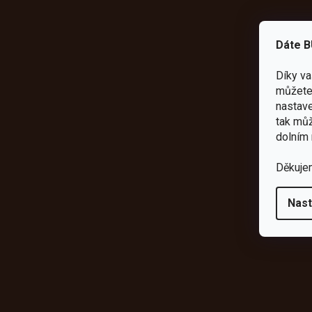
Dáte B
Díky v
můžete 
nastave
tak můž
dolním 
Děkuje
Nast
Odebírat newsletter
Vložte svůj e-mail a my vám budeme zasílat informace o novýc
shopu.
E-mail