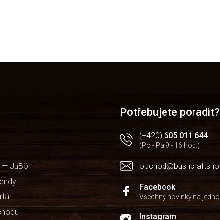
Potřebujete poradit?
(+420)
605 011 644
(Po - Pá 9 - 16 hod.)
 — JuBö
obchod@bushcraftsho
kendy
Facebook
rtál
Všechny novinky na jedn
chodu
Instagram