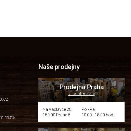
Naše prodejny
Prodejna Praha
více informací
p.cz
Na Václavce 28
Po - Pá:
150 00 Praha 5
10:00 - 18:00 hod.
om místě