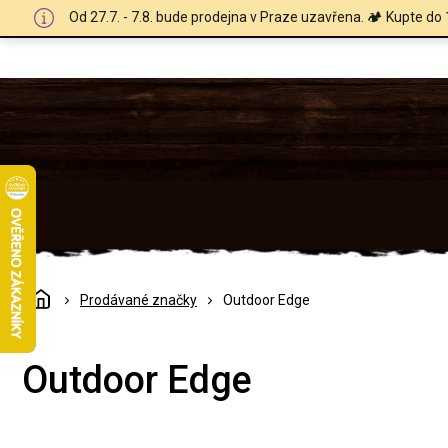
Přejít
Od 27.7. - 7.8. bude prodejna v Praze uzavřena. 🏕️ Kupte do 
na
obsah
Domů
Prodávané značky
Outdoor Edge
Outdoor Edge