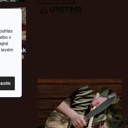
ouhlas
nebo v
tejně
usky
Novinky
v levém
lasím