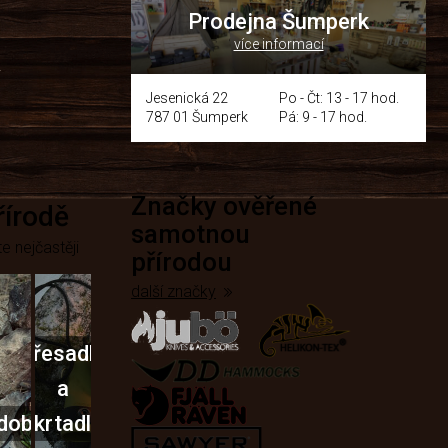
Prodejna Šumperk
více informací
y
Jesenická 22
Po - Čt: 13 - 17 hod.
787 01 Šumperk
Pá: 9 - 17 hod.
Značky ověřené
přírodě
samotnou
e nejčastěji
přírodou
další značky
Křesadla
a
dobí
škrtadla