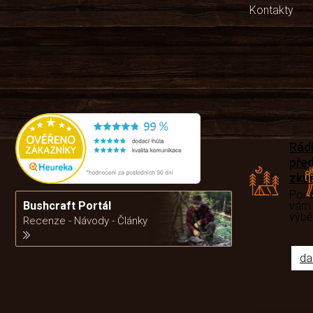
Kontakty
Rád
pře
zku
Por
vám
Bushcraft Portál
výb
Recenze - Návody - Články
da