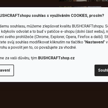
USHCRAFTshopu souhlas s využíváním COOKIES, prosím?
Bundy
ašemu souhlasu, můžeme zlepšovat kvalitu BUSHCRAFTshopu.
S
kdykoliv odvolat a to buď v patičce e-shopu (dolní část webu), 
Celty a
a
ní svého prohlížeče (Chrome, Explorer, Opera, Firefox a další). S
plachty
Batohy
kabáty
Bro
ete svůj souhlas modifikovat kliknutím na tlačítko "
Nastavení
" 
rohu a povolit jen to, co považujete za vhodné.
me za vaši důvěru, tým
BUSHCRAFTshop.cz
avení
Souh
Instagram
h produktech na našem e-