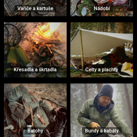
Vařiče a kartuše
Nádobí
Křesadla a škrtadla
Celty a plachty
Batohy
Bundy a kabáty