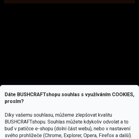
Dáte BUSHCRAFTshopu souhlas s využíváním COOKIES,
prosím?
Díky vašemu souhlasu, můžeme zlepšovat kvalitu
BUSHCRAFTshopu.
Souhlas můžete kdykoliv odvolat a to
buď v patičce e-shopu (dolní část webu), nebo v nastavení
svého prohlížeče (Chrome, Explorer, Opera, Firefox a další).