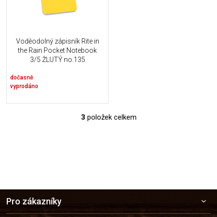
Voděodolný zápisník Rite in
the Rain Pocket Notebook
3/5 ŽLUTÝ no.135
dočasně
vyprodáno
3
položek celkem
O
v
l
á
d
a
c
í
Z
p
Pro zákazníky
r
á
v
p