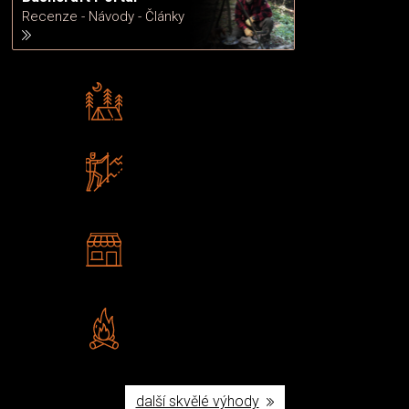
Recenze - Návody - Články
Rádi předáváme zkušenosti
Poradíme vám s výběrem
Zboží sami testujeme
U nás nekoupíte „zajíce v pytli“
2 kamenné prodejny
Navštivte nás v Praze a
Šumperku
Vlastní značka JuBö
Poctivá ruční výroba v ČR
další skvělé výhody