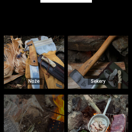
Užijte si to v přírodě
Vybavení, na které spoléháte nejčastěji
Nože
Sekery