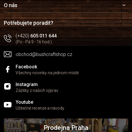
k
a
O nás
y
t
v
í
ý
Potřebujete poradit?
p
i
(+420)
605 011 644
s
u
(Po - Pá 9 - 16 hod.)
obchod@bushcraftshop.cz
Facebook
Všechny novinky na jednom místě
Instagram
Zážitky z našich výprav
Youtube
Užitečné recenze a návody
Prodejna Praha