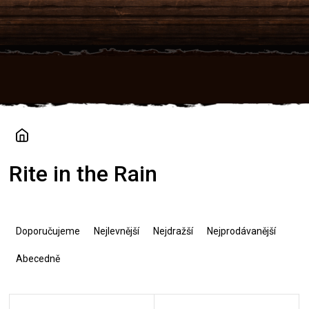
Přejít
na
obsah
Rite in the Rain
Ř
a
Doporučujeme
Nejlevnější
Nejdražší
Nejprodávanější
z
e
Abecedně
n
í
V
p