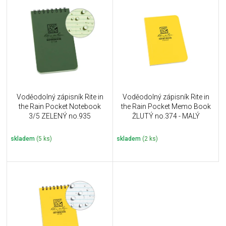
ý
r
p
o
i
d
s
u
p
k
r
t
o
ů
d
u
Voděodolný zápisník Rite in
Voděodolný zápisník Rite in
k
the Rain Pocket Notebook
the Rain Pocket Memo Book
t
3/5 ZELENÝ no.935
ŽLUTÝ no.374 - MALÝ
ů
skladem
(5 ks)
skladem
(2 ks)