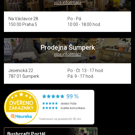
více informací
Na Václavce 28
Po - Pá:
150 00 Praha 5
10:00 - 18:00 hod.
Prodejna Šumperk
více informací
Jesenická 22
Po - Čt: 13 - 17 hod.
787 01 Šumperk
Pá: 9 - 17 hod.
Bushcraft Portál