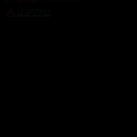
Odebírat newsletter
Vložte svůj e-mail a my vám budeme zasílat informace o
nových produktech na našem e-shopu.
E-mail
Vložením e-mailu souhlasíte s
podmínkami ochrany
osobních údajů
Přihlásit se