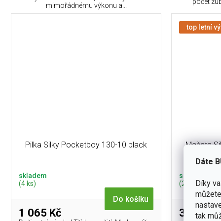
počet zu
mimořádnému výkonu a...
top letní v
Pilka Silky Pocketboy 130-10 black
Mačeta Si
Edg
Dáte B
skladem
skladem
Díky v
(4 ks)
(2 ks)
můžete 
Do košíku
nastave
1 065 Kč
3 590 K
tak můž