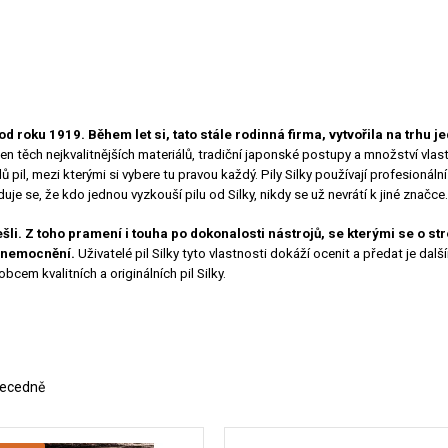
d roku 1919. Během let si, tato stále rodinná firma, vytvořila na trhu j
jen těch nejkvalitnějších materiálů, tradiční japonské postupy a množství v
, mezi kterými si vybere tu pravou každý. Pily Silky používají profesionální arb
e se, že kdo jednou vyzkouší pilu od Silky, nikdy se už nevrátí k jiné značce.
šli. Z toho pramení i touha po dokonalosti nástrojů, se kterými se o 
 onemocnění.
Uživatelé pil Silky tyto vlastnosti dokáží ocenit a předat je da
bcem kvalitních a originálních pil Silky.
ecedně