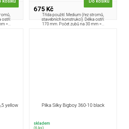
 košíku
Do košíku
675 Kč
tromů,
Třída použití: Medium (řez stromů,
 ostří:
stavebních konstrukcí). Délka ostří:
m =...
170 mm. Počet zubů na 30 mm =...
,5 yellow
Pilka Silky Bigboy 360-10 black
skladem
(6 ks)