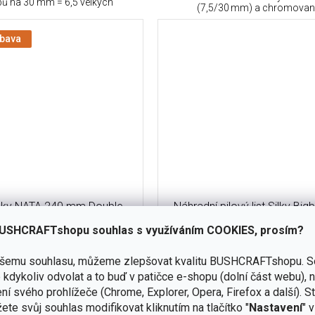
bů na 30 mm = 6,5 velkých
(7,5/30 mm) a chromovano
ýbava
lky NATA 240 mm Double
Náhradní pilový list Silky Bi
e OUTBACK Edition
360-6,5 KSI635736
USHCRAFTshopu souhlas s využíváním COOKIES, prosím?
skladem
ašemu souhlasu, můžeme zlepšovat kvalitu BUSHCRAFTshopu.
S
(4 ks)
kdykoliv odvolat a to buď v patičce e-shopu (dolní část webu), 
Do košíku
Do
ní svého prohlížeče (Chrome, Explorer, Opera, Firefox a další). S
č
1 275 Kč
ete svůj souhlas modifikovat kliknutím na tlačítko "
Nastavení
" 