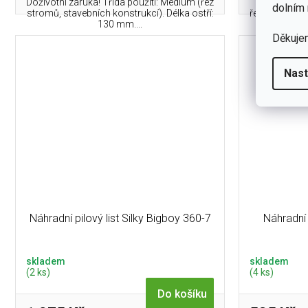
Doživotní záruka! Třída použití: Medium (řez
Doživotní 
dolním 
stromů, stavebních konstrukcí). Délka ostří:
řezání, které 
130 mm....
Děkuje
Nast
Náhradní pilový list Silky Bigboy 360-7
Náhradní 
skladem
skladem
(2 ks)
(4 ks)
Do košíku