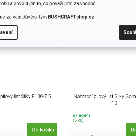
záruka. Nástroj na sekání, i
Délka ostří: 360 mm, 6,5 středn
rohu a povolit jen to, co považujete za vhodné.
najde své bohaté využití také při
zubů na 30 mm. Třída použití: M
bushcraftových...
stromů, stavebních...
me za vaši důvěru, tým
BUSHCRAFTshop.cz
avení
Souh
pilový list Silky F180-7.5
Náhradní pilový list Silky Go
10
skladem
(6 ks)
Do košíku
Do