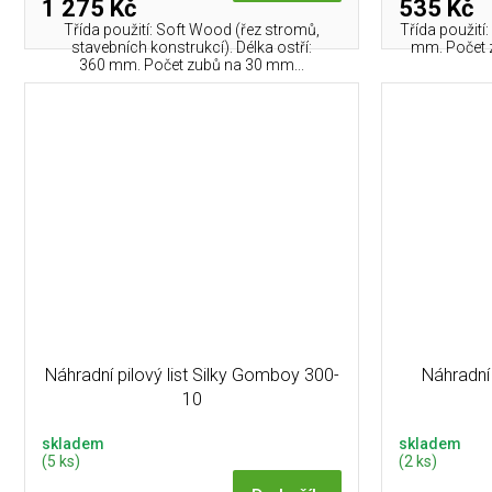
1 275 Kč
535 Kč
Třída použití: Soft Wood (řez stromů,
Třída použití:
stavebních konstrukcí). Délka ostří:
mm. Počet 
360 mm. Počet zubů na 30 mm...
Náhradní pilový list Silky Gomboy 300-
Náhradní 
10
skladem
skladem
(5 ks)
(2 ks)