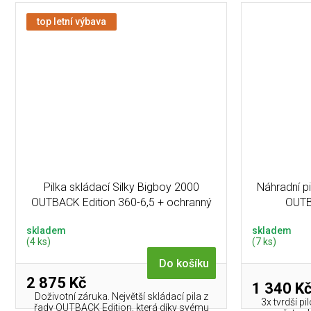
top letní výbava
Pilka skládací Silky Bigboy 2000
Náhradní pi
OUTBACK Edition 360-6,5 + ochranný
OUTB
obal
skladem
skladem
(4 ks)
(7 ks)
Do košíku
2 875 Kč
1 340 K
Doživotní záruka. Největší skládací pila z
3x tvrdší pi
řady OUTBACK Edition, která díky svému