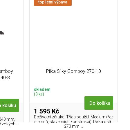
top letní výbava
 Gomboy
Pilka Silky Gomboy 270-10
240-8
skladem
(3 ks)
Do košíku
 košíku
1 595 Kč
Doživotní záruka! Třída použití: Medium (řez
í: 240 mm,
stromů, stavebních konstrukcí). Délka ostří:
velkých...
270 mm....