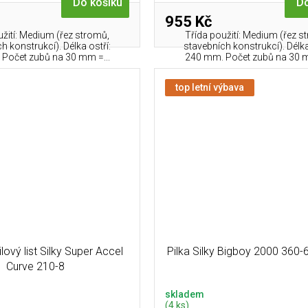
Do košíku
Do
955 Kč
užití: Medium (řez stromů,
Třída použití: Medium (řez s
h konstrukcí). Délka ostří:
stavebních konstrukcí). Délka
Počet zubů na 30 mm =...
240 mm. Počet zubů na 30 m
top letní výbava
lový list Silky Super Accel
Pilka Silky Bigboy 2000 360-6
Curve 210-8
skladem
(4 ks)