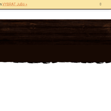
m.
VYBRAT JuBö »