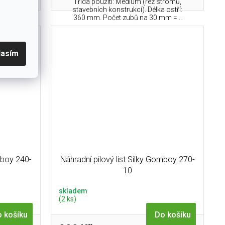
ě velkých
Třída použití: Medium (řez stromů,
edium (řez
stavebních konstrukcí). Délka ostří:
360 mm. Počet zubů na 30 mm =...
lasím
mboy 240-
Náhradní pilový list Silky Gomboy 270-
10
skladem
(2 ks)
 košíku
Do košíku