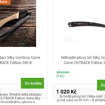
ýbava
ádací Silky Gomboy Curve
Náhradní pilový list Silky
BACK Edition 240-8
Curve OUTBACK Edition 
skladem
(6 ks)
Do košíku
Do
č
1 020 Kč
áruka. Středně velká skládací
3x tvrdší pilový list. Délka ostř
 OUTBACK Edition, která díky
počet zubů na 30 mm = 8 středně 
imořádnému výkonu a...