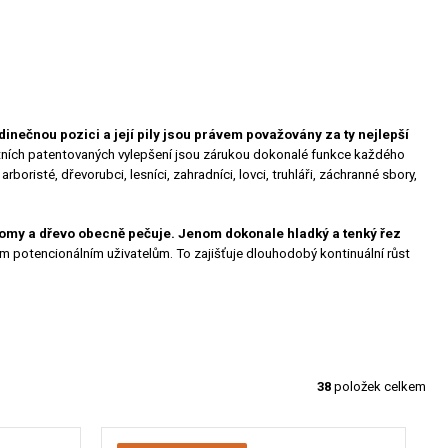
edinečnou pozici a její pily jsou právem považovány za ty nejlepší
lastních patentovaných vylepšení jsou zárukou dokonalé funkce každého
oristé, dřevorubci, lesníci, zahradníci, lovci, truhláři, záchranné sbory,
stromy a dřevo obecně pečuje. Jenom dokonale hladký a tenký řez
lším potencionálním uživatelům. To zajišťuje dlouhodobý kontinuální růst
38
položek celkem