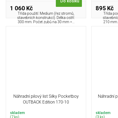
Do košíku
1 060 Kč
895 Kč
Třída použití: Medium (řez stromů,
Třída po
stavebních konstrukcí). Délka ostří:
stavebníc
300 mm. Počet zubů na 30 mm =...
210 mm. 
Náhradní pilový list Silky Pocketboy
Náhradní pi
OUTBACK Edition 170-10
skladem
skladem
(7 ks)
(3 ks)