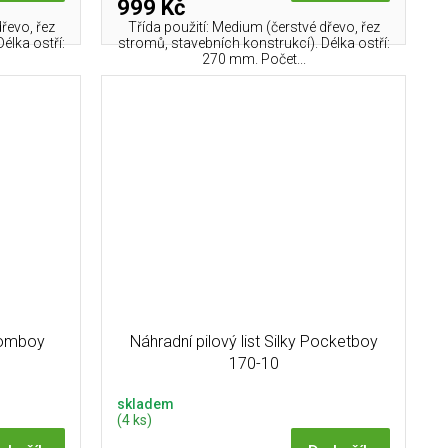
999 Kč
řevo, řez
Třída použití: Medium (čerstvé dřevo, řez
élka ostří:
stromů, stavebních konstrukcí). Délka ostří:
270 mm. Počet...
 Gomboy
Náhradní pilový list Silky Pocketboy
170-10
skladem
(4 ks)