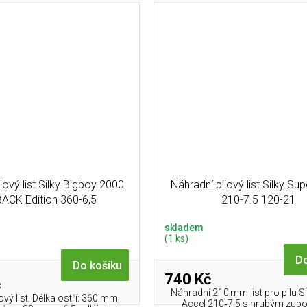
lový list Silky Bigboy 2000
Náhradní pilový list Silky Su
ACK Edition 360-6,5
210-7.5 120-21
skladem
(1 ks)
Do
Do košíku
740 Kč
č
Náhradní 210 mm list pro pilu S
lový list. Délka ostří: 360 mm,
Accel 210‑7.5 s hrubým zub