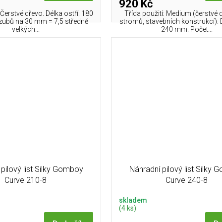
920 Kč
 Čerstvé dřevo. Délka ostří: 180
Třída použití: Medium (čerstvé d
zubů na 30 mm = 7,5 středně
stromů, stavebních konstrukcí). D
velkých...
240 mm. Počet...
pilový list Silky Gomboy
Náhradní pilový list Silky
Curve 210-8
Curve 240-8
skladem
(4 ks)