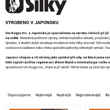
VYROBENO V JAPONSKU
Um Kogyo Inc. z Japonska je specialistou na výrobu ručních pil již o
na světě.
Nesmírná pečlivost výroby, vnímání každého detailu, používání 
výrobku. V dnešní době obsahuje modelová řada Silky více než 100 modelů pil
outdooroví nadšenci nebo třeba speciální jednotky některých armád. Traduj
Japonci chápou a ctí stromy jako symbol přírody, ze které jsme vze
totiž zajistí rychlou regeneraci dřevní tkáně a minimalizuje riziko
společnosti Um Kogyo Inc., která si již téměř 100 let klade za čest být výro
Ř
a
Doporučujeme
Nejlevnější
Nejdražší
Nejprodávanější
Ab
z
e
V