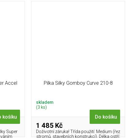
per Accel
Pilka Silky Gomboy Curve 210-8
skladem
(3 ks)
 košíku
Do košíku
1 485 Kč
ilky Super
Doživotní záruka! Třída použití: Medium (řez
ováním
stromů, stavebních konstrukcí). Délka ostří: