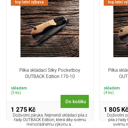
n
ý
top letní výbava
top letní v
í
p
p
i
r
s
o
p
d
r
u
o
k
d
t
u
ů
k
t
Pilka skládací Silky Pocketboy
Pilka skl
ů
OUTBACK Edition 170-10
OUT
skladem
skladem
(5 ks)
(4 ks)
Do košíku
1 275 Kč
1 805 K
Doživotní záruka. Nejmenší skládací pila z
Doživotní z
řady OUTBACK Edition, která díky svému
pila z řady
mimořádnému výkonu a...
svému m