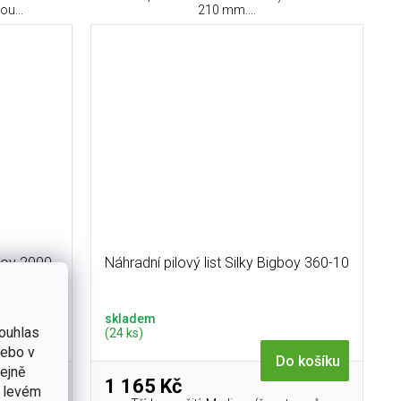
u...
210 mm....
gboy 2000
Náhradní pilový list Silky Bigboy 360-10
skladem
ouhlas
(24 ks)
nebo v
 košíku
Do košíku
tejně
1 165 Kč
v levém