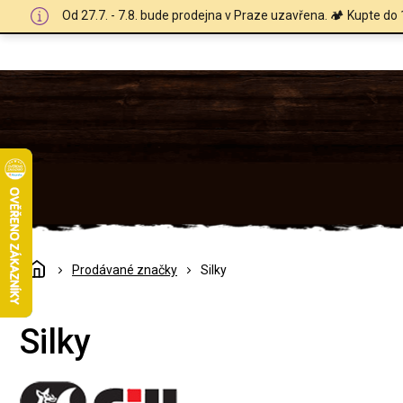
Přejít
Od 27.7. - 7.8. bude prodejna v Praze uzavřena. 🏕️ Kupte do 
na
obsah
Domů
Prodávané značky
Silky
Silky