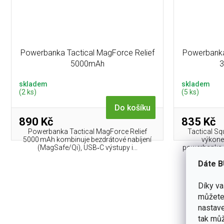
Powerbanka Tactical MagForce Relief
Powerbanka
5000mAh
3
skladem
skladem
(2 ks)
(5 ks)
Do košíku
890 Kč
835 Kč
Powerbanka Tactical MagForce Relief
Tactical S
5000 mAh kombinuje bezdrátové nabíjení
výkone
(MagSafe/Qi), USB‑C výstupy i...
powerbanka pr
Dáte B
Díky v
můžete 
nastave
tak můž