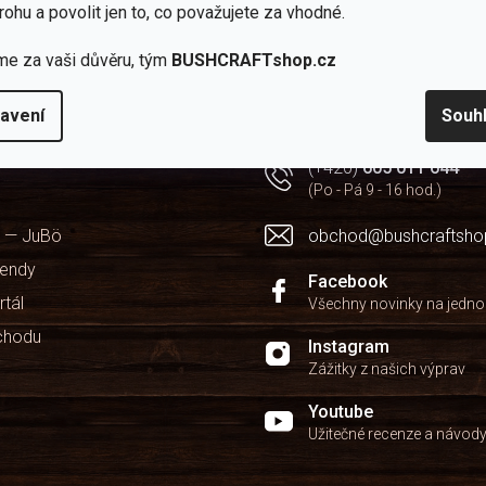
c
rohu a povolit jen to, co považujete za vhodné.
í
p
me za vaši důvěru, tým
BUSHCRAFTshop.cz
r
v
k
Potřebujete poradit?
avení
Souh
y
v
(+420)
605 011 644
ý
p
(Po - Pá 9 - 16 hod.)
i
s
 — JuBö
obchod@bushcraftsho
u
kendy
Facebook
rtál
Všechny novinky na jedn
chodu
Instagram
Zážitky z našich výprav
Youtube
Užitečné recenze a návod