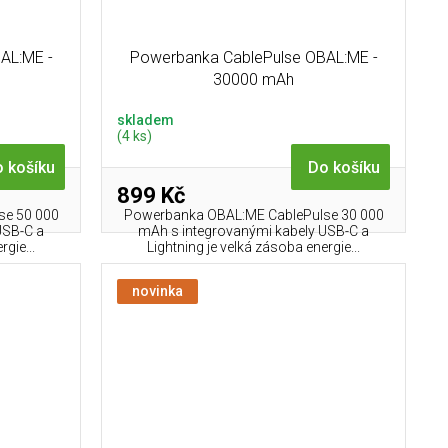
AL:ME -
Powerbanka CablePulse OBAL:ME -
30000 mAh
skladem
(4 ks)
 košíku
Do košíku
899 Kč
se 50 000
Powerbanka OBAL:ME CablePulse 30 000
USB-C a
mAh s integrovanými kabely USB-C a
gie...
Lightning je velká zásoba energie...
novinka