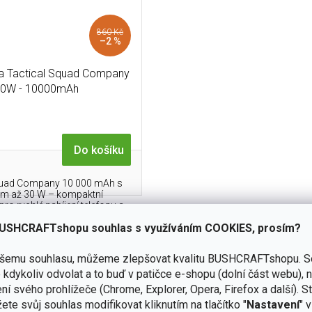
860 Kč
–2 %
 Tactical Squad Company
0W - 10000mAh
Do košíku
quad Company 10 000 mAh s
m až 30 W – kompaktní
o rychlé nabíjení telefonu a...
USHCRAFTshopu souhlas s využíváním COOKIES, prosím?
O
v
ašemu souhlasu, můžeme zlepšovat kvalitu BUSHCRAFTshopu.
S
l
kdykoliv odvolat a to buď v patičce e-shopu (dolní část webu), 
á
d
ní svého prohlížeče (Chrome, Explorer, Opera, Firefox a další). S
a
ete svůj souhlas modifikovat kliknutím na tlačítko "
Nastavení
" 