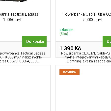
anka Tactical Badass
Powerbanka CablePulse OB
10050mAh
50000 mAh
skladem
(3 ks)
Do košíku
Do
1 390 Kč
powerbanka Tactical Badass
Powerbanka OBAL:ME CablePul
u 10 050 mAh nabízí rychlé
mAh s integrovanými kabely 
 přes USB-C i USB-A, LED...
Lightning je velká zásoba ener
novinka