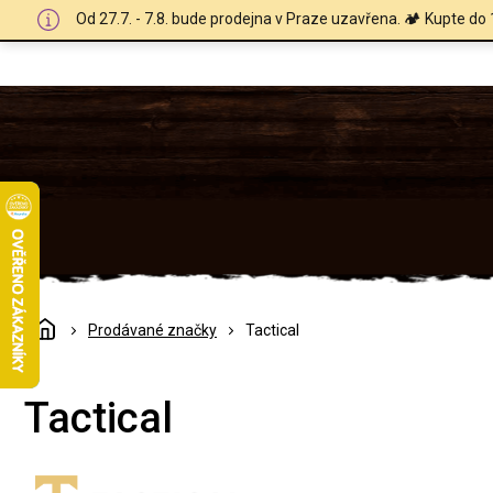
Přejít
Od 27.7. - 7.8. bude prodejna v Praze uzavřena. 🏕️ Kupte do 
na
obsah
Domů
Prodávané značky
Tactical
Tactical