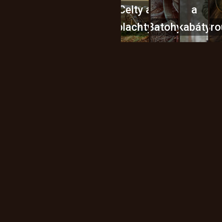
Celty a
a
plachty
Batohy
kabáty
Bro
Instagram
h produktech na našem e-
údajů