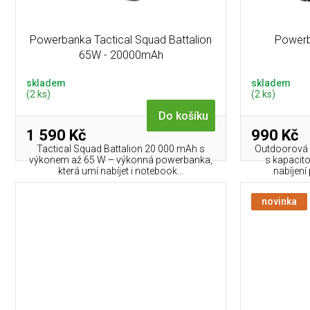
ů
k
t
Powerbanka Tactical Squad Battalion
Powerb
ů
65W - 20000mAh
skladem
skladem
(2 ks)
(2 ks)
Do košíku
1 590 Kč
990 Kč
Tactical Squad Battalion 20 000 mAh s
Outdoorová 
výkonem až 65 W – výkonná powerbanka,
s kapacito
která umí nabíjet i notebook...
nabíjení
novinka