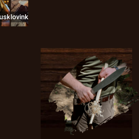
usky
Novinky