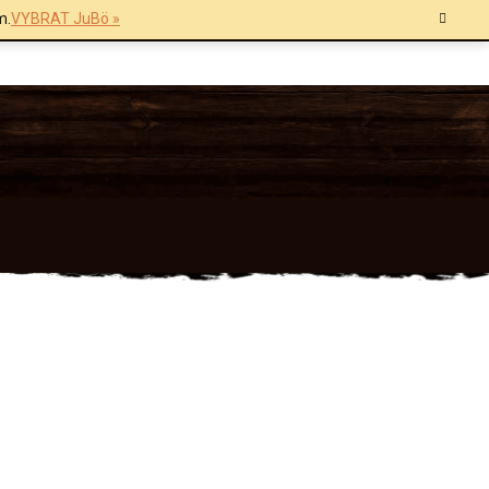
m.
VYBRAT JuBö »