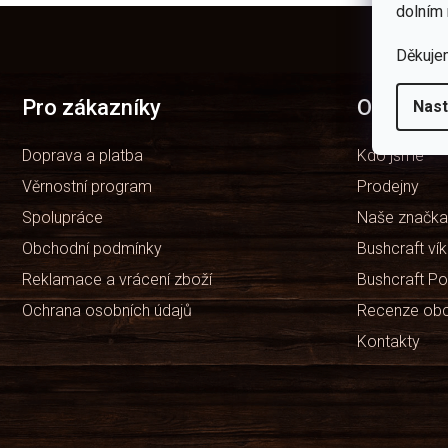
dolním 
Z
á
Děkuje
p
a
t
Pro zákazníky
O nás
Nast
í
Doprava a platba
Kdo jsme
Věrnostní program
Prodejny
Spolupráce
Naše značka
Obchodní podmínky
Bushcraft ví
Reklamace a vrácení zboží
Bushcraft Po
Ochrana osobních údajů
Recenze ob
Kontakty