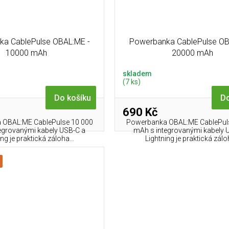
a CablePulse OBAL:ME -
Powerbanka CablePulse OB
10000 mAh
20000 mAh
skladem
(7 ks)
Do košíku
Do
690 Kč
 OBAL:ME CablePulse 10 000
Powerbanka OBAL:ME CablePul
egrovanými kabely USB-C a
mAh s integrovanými kabely 
ng je praktická záloha...
Lightning je praktická záloh