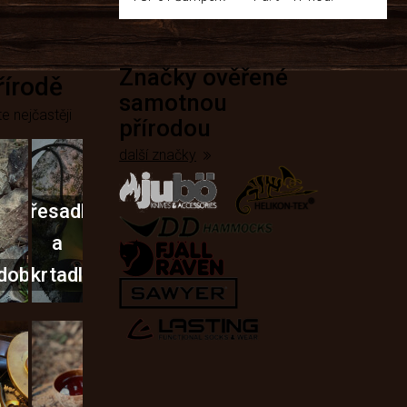
Značky ověřené
přírodě
samotnou
e nejčastěji
přírodou
další značky
Křesadla
a
dobí
škrtadla