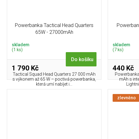
Powerbanka Tactical Head Quarters
Powerbank
65W - 27000mAh
skladem
skladem
(1 ks)
(7 ks)
Do košíku
1 790 Kč
440 Kč
Tactical Squad Head Quarters 27 000 mAh
Powerbanka
s výkonem až 65 W – poctivá powerbanka,
mAh s int
která umí nabíjet i...
Lightni
zlevněno