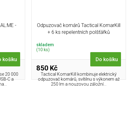
AL:ME -
Odpuzovač komárů Tactical KomarKill
+ 6 ks repelentních polšťářků
skladem
(10 ks)
 košíku
Do košíku
850 Kč
se 20 000
Tactical KomarKill kombinuje elektrický
USB-C a
odpuzovač komárů, svítilnu s výkonem až
a...
250 lm a nouzovou záložní...