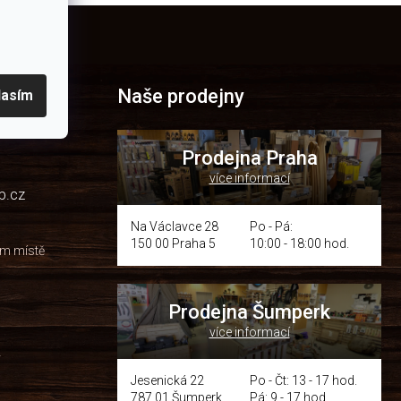
Naše prodejny
lasím
Prodejna Praha
více informací
p.cz
Na Václavce 28
Po - Pá:
150 00 Praha 5
10:00 - 18:00 hod.
om místě
Prodejna Šumperk
více informací
y
Jesenická 22
Po - Čt: 13 - 17 hod.
787 01 Šumperk
Pá: 9 - 17 hod.