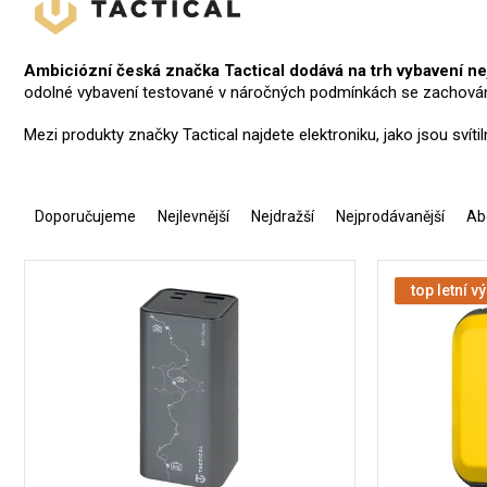
Ambiciózní česká značka Tactical dodává na trh vybavení nej
odolné vybavení testované v náročných podmínkách se zachován
Mezi produkty značky Tactical najdete elektroniku, jako jsou svít
Ř
a
Doporučujeme
Nejlevnější
Nejdražší
Nejprodávanější
Ab
z
e
V
n
ý
top letní v
í
p
p
i
r
s
o
p
d
r
u
o
k
d
t
u