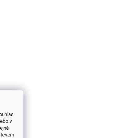
ouhlas
nebo v
tejně
v levém