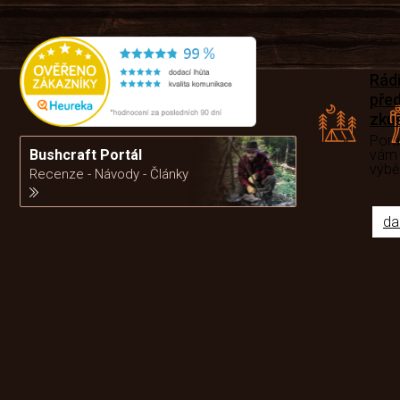
Rád
pře
zku
Por
vám
Bushcraft Portál
výb
Recenze - Návody - Články
da