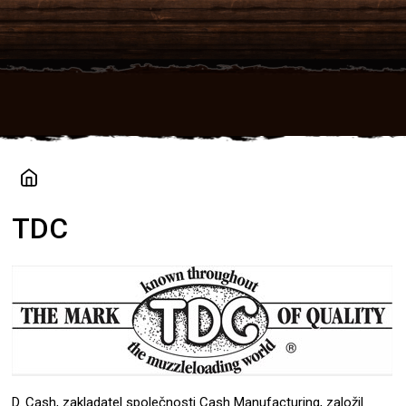
Přejít
na
obsah
TDC
D. Cash, zakladatel společnosti Cash Manufacturing, založil