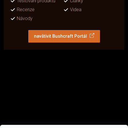
Testování produktů
Články
Recenze
Videa
Návody
navštívit Bushcraft Portál