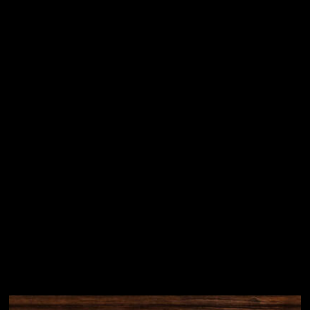
Vložením e-mailu souhlasíte s
podmínkami ochrany
osobních údajů
Přihlásit se
Instagram