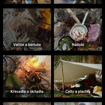
Vařiče a kartuše
Nádobí
Křesadla a škrtadla
Celty a plachty