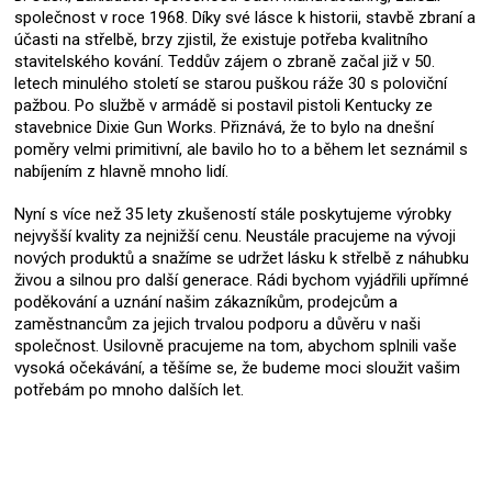
společnost v roce 1968. Díky své lásce k historii, stavbě zbraní a
účasti na střelbě, brzy zjistil, že existuje potřeba kvalitního
stavitelského kování. Teddův zájem o zbraně začal již v 50.
letech minulého století se starou puškou ráže 30 s poloviční
pažbou. Po službě v armádě si postavil pistoli Kentucky ze
stavebnice Dixie Gun Works. Přiznává, že to bylo na dnešní
poměry velmi primitivní, ale bavilo ho to a během let seznámil s
nabíjením z hlavně mnoho lidí.
Nyní s více než 35 lety zkušeností stále poskytujeme výrobky
nejvyšší kvality za nejnižší cenu. Neustále pracujeme na vývoji
nových produktů a snažíme se udržet lásku k střelbě z náhubku
živou a silnou pro další generace. Rádi bychom vyjádřili upřímné
poděkování a uznání našim zákazníkům, prodejcům a
zaměstnancům za jejich trvalou podporu a důvěru v naši
společnost. Usilovně pracujeme na tom, abychom splnili vaše
vysoká očekávání, a těšíme se, že budeme moci sloužit vašim
potřebám po mnoho dalších let.