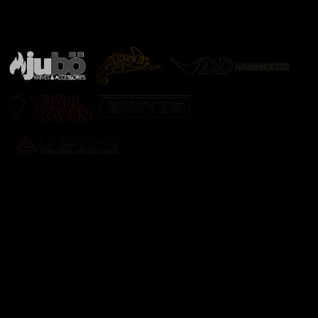
Značky ověřené samotnou přírodou
další značky
Odebírat newsletter
Vložte svůj e-mail a my vám budeme zasílat informace o
nových produktech na našem e-shopu.
E-mail