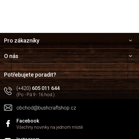
Z
Pro zákazníky
á
p
a
O nás
t
í
Potřebujete poradit?
(+420)
605 011 644
(Po - Pá 9 - 16 hod.)
obchod@bushcraftshop.cz
Facebook
Všechny novinky na jednom místě