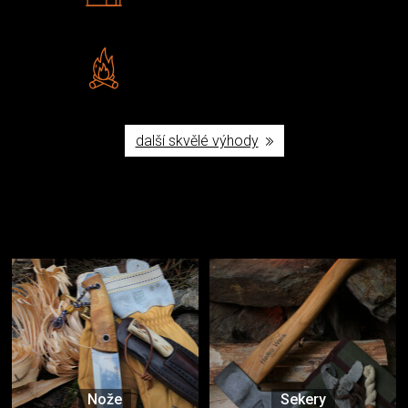
Šumperku
Vlastní značka JuBö
Poctivá ruční výroba v ČR
další skvělé výhody
Užijte si to v přírodě
Vybavení, na které spoléháte nejčastěji
Nože
Sekery