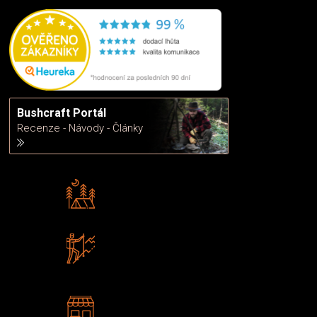
Bushcraft Portál
Recenze - Návody - Články
Rádi předáváme zkušenosti
Poradíme vám s výběrem
Zboží sami testujeme
U nás nekoupíte „zajíce v pytli“
2 kamenné prodejny
Navštivte nás v Praze a