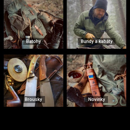
Batohy
Bundy a kabáty
Brousky
Novinky