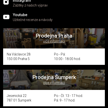
Instagram
Zážitky z našich výprav
Youtube
Užitečné recenze a návody
Prodejna Praha
více informací
Na Václavce 28
Po - Pá:
150 00 Praha 5
10:00 - 18:00 hod.
Prodejna Šumperk
více informací
Jesenická 22
Po - Čt: 13 - 17 hod.
787 01 Šumperk
Pá: 9 - 17 hod.