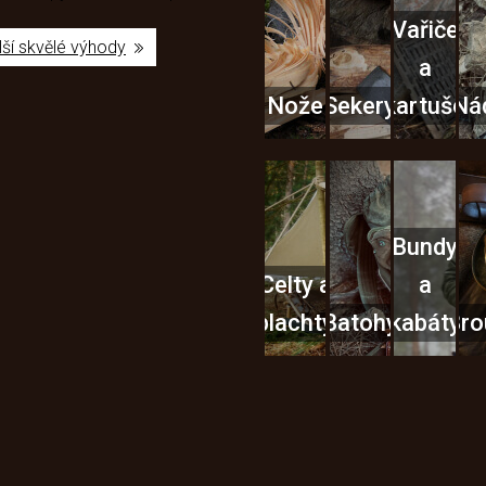
Vařiče
lší skvělé výhody
a
Nože
Sekery
kartuše
Ná
Bundy
Celty a
a
plachty
Batohy
kabáty
Bro
Instagram