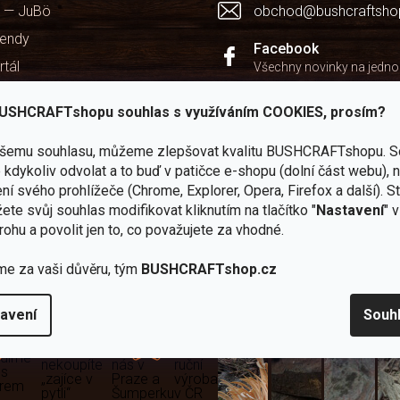
s
 — JuBö
obchod@bushcraftsho
u
kendy
Facebook
rtál
Všechny novinky na jedn
chodu
Instagram
USHCRAFTshopu souhlas s využíváním COOKIES, prosím?
Zážitky z našich výprav
ašemu souhlasu, můžeme zlepšovat kvalitu BUSHCRAFTshopu.
S
Youtube
kdykoliv odvolat a to buď v patičce e-shopu (dolní část webu), 
Užitečné recenze a návod
ní svého prohlížeče (Chrome, Explorer, Opera, Firefox a další). S
ete svůj souhlas modifikovat kliknutím na tlačítko "
Nastavení
" 
rohu a povolit jen to, co považujete za vhodné.
me za vaši důvěru, tým
BUSHCRAFTshop.cz
Zboží
2
Vlastní
i
Užijte si to v 
sami
kamenné
značka
avení
Souh
dáváme
testujeme
prodejny
JuBö
Vybavení, na které spoléhát
šenosti
U nás
Navštivte
Poctivá
adíme
nekoupíte
nás v
ruční
 s
„zajíce v
Praze a
výroba
ěrem
pytli“
Šumperku
v ČR