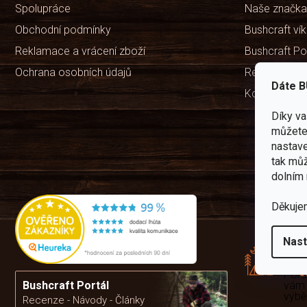
Spolupráce
Naše značka
Obchodní podmínky
Bushcraft ví
Reklamace a vrácení zboží
Bushcraft Po
Ochrana osobních údajů
Recenze ob
Dáte B
Kontakty
Díky v
můžete 
nastave
tak můž
dolním 
Děkuje
Rád
Nast
pře
zku
Por
vám
Bushcraft Portál
výb
Recenze - Návody - Články