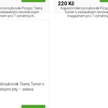
220 Kč
kros­roubovák Picquic Teeny
Kapesní mikros­roubovák Picqu
 vestavěným revolverovým
Turner s vestavěným revolv
nem pro 7 výměnných...
magazínem pro 7 výměnnýc
nišroubovák Teeny Turner s
nnými bity – zelená