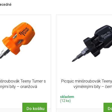
ecedně
nišroubovák Teeny Turner s
Picquic minišroubovák Teeny
nými bity – oranžová
výměnnými bity – čer
skladem
(12 ks)
Do košíku
Do