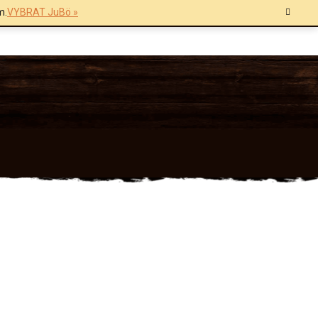
m.
VYBRAT JuBö »