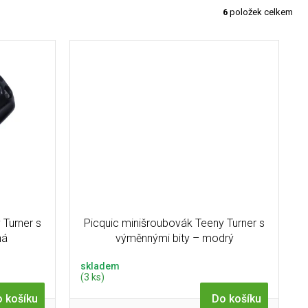
6
položek celkem
 Turner s
Picquic minišroubovák Teeny Turner s
ná
výměnnými bity – modrý
skladem
(3 ks)
 košíku
Do košíku