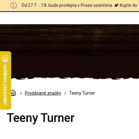
Přejít
Od 27.7. - 7.8. bude prodejna v Praze uzavřena. 🏕️ Kupte do 
na
obsah
Domů
Prodávané značky
Teeny Turner
Teeny Turner
Ř