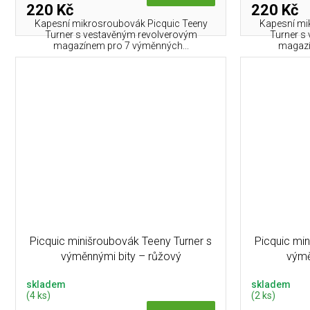
220 Kč
220 Kč
Kapesní mikros­roubovák Picquic Teeny
Kapesní mi
Turner s vestavěným revolverovým
Turner s
magazínem pro 7 výměnných...
magazí
Picquic minišroubovák Teeny Turner s
Picquic mi
výměnnými bity – růžový
výmě
skladem
skladem
(4 ks)
(2 ks)