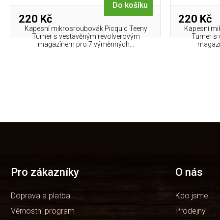
Do košíku
220 Kč
220 Kč
Kapesní mikros­roubovák Picquic Teeny
Kapesní mi
Turner s vestavěným revolverovým
Turner s
magazínem pro 7 výměnných...
magazí
Z
á
p
a
t
Pro zákazníky
O nás
í
Doprava a platba
Kdo jsme
Věrnostní program
Prodejny