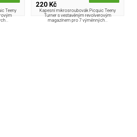
220 Kč
ic Teeny
Kapesní mikros­roubovák Picquic Teeny
erovým
Turner s vestavěným revolverovým
h...
magazínem pro 7 výměnných...