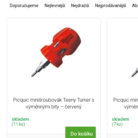
a
Doporučujeme
Nejlevnější
Nejdražší
Nejprodávanější
Ab
z
e
V
n
ý
í
p
p
i
r
s
o
p
d
r
u
o
k
d
t
u
ů
k
t
Picquic minišroubovák Teeny Turner s
Picquic mi
ů
výměnnými bity – červený
výměn
skladem
skladem
(11 ks)
(7 ks)
Do košíku