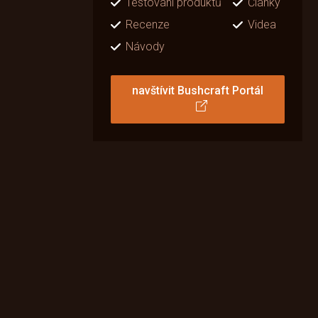
Testování produktů
Články
Recenze
Videa
Návody
navštívit Bushcraft Portál