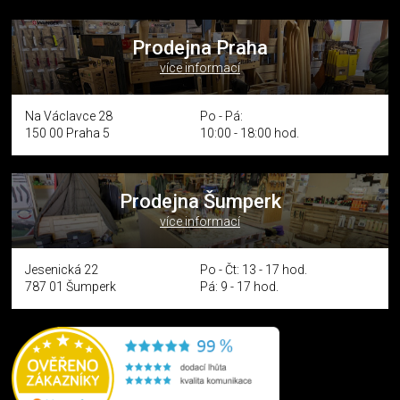
Prodejna Praha
více informací
Na Václavce 28
Po - Pá:
150 00 Praha 5
10:00 - 18:00 hod.
Prodejna Šumperk
více informací
Jesenická 22
Po - Čt: 13 - 17 hod.
787 01 Šumperk
Pá: 9 - 17 hod.