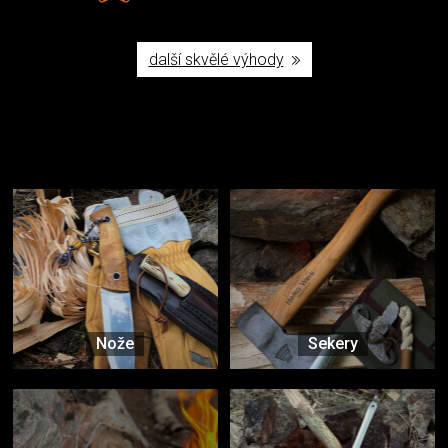
další skvělé výhody
Užijte si to v přírodě
Vybavení, na které spoléháte nejčastěji
Nože
Sekery