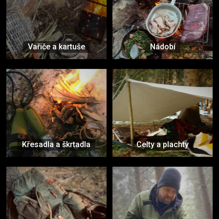
Vařiče a kartuše
Nádobí
Křesadla a škrtadla
Celty a plachty