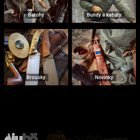
Batohy
Bundy a kabáty
Brousky
Novinky
Značky ověřené samotnou přírodou
další značky