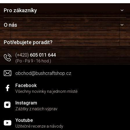
Z
Pro zákazníky
á
p
a
O nás
t
í
Potřebujete poradit?
(+420)
605 011 644
(Po - Pá 9 - 16 hod.)
obchod@bushcraftshop.cz
Facebook
Všechny novinky na jednom místě
Instagram
Zážitky z našich výprav
Youtube
Užitečné recenze a návody