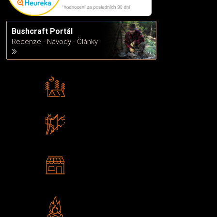
Bushcraft Portál
Recenze - Návody - Články
Rádi předáváme zkušenosti
Poradíme vám s výběrem
Zboží sami testujeme
U nás nekoupíte „zajíce v pytli“
2 kamenné prodejny
Navštivte nás v Praze a
Šumperku
Vlastní značka JuBö
Poctivá ruční výroba v ČR