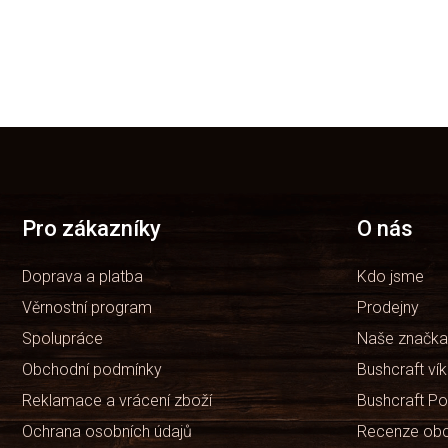
Z
á
p
a
t
Pro zákazníky
O nás
í
Doprava a platba
Kdo jsme
Věrnostní program
Prodejny
Spolupráce
Naše značka
Obchodní podmínky
Bushcraft ví
Reklamace a vrácení zboží
Bushcraft Po
Ochrana osobních údajů
Recenze ob