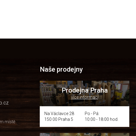
Naše prodejny
Prodejna Praha
více informací
p.cz
Na Václavce 28
Po - Pá:
150 00 Praha 5
10:00 - 18:00 hod.
om místě