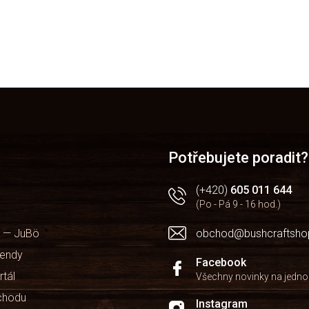
Potřebujete poradit?
(+420)
605 011 644
(Po - Pá 9 - 16 hod.)
 — JuBö
obchod@bushcraftsho
kendy
Facebook
rtál
Všechny novinky na jedn
chodu
Instagram