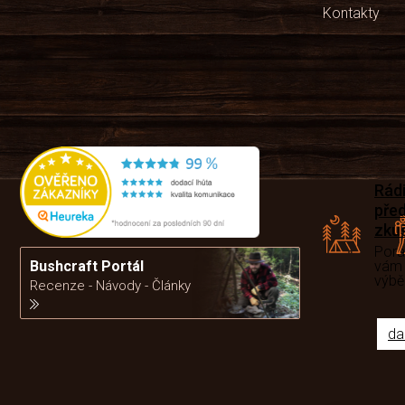
Kontakty
Rád
pře
zku
Por
vám
Bushcraft Portál
výb
Recenze - Návody - Články
da