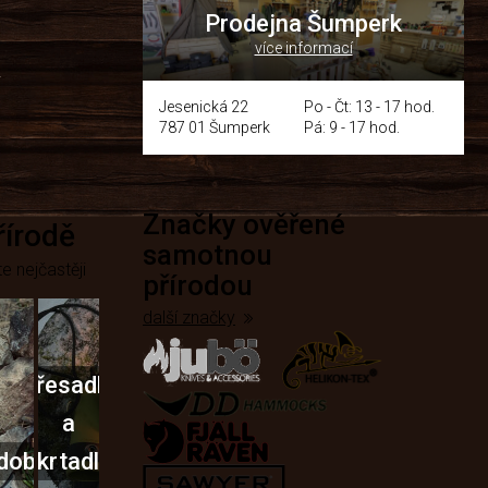
Prodejna Šumperk
více informací
y
Jesenická 22
Po - Čt: 13 - 17 hod.
787 01 Šumperk
Pá: 9 - 17 hod.
Značky ověřené
přírodě
samotnou
e nejčastěji
přírodou
další značky
Křesadla
a
dobí
škrtadla