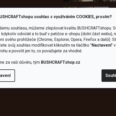
USHCRAFTshopu souhlas s využíváním COOKIES, prosím?
Bundy
ašemu souhlasu, můžeme zlepšovat kvalitu BUSHCRAFTshopu.
S
kdykoliv odvolat a to buď v patičce e-shopu (dolní část webu), 
Celty a
a
ní svého prohlížeče (Chrome, Explorer, Opera, Firefox a další). S
plachty
Batohy
kabáty
Bro
ete svůj souhlas modifikovat kliknutím na tlačítko "
Nastavení
" 
rohu a povolit jen to, co považujete za vhodné.
me za vaši důvěru, tým
BUSHCRAFTshop.cz
avení
Souh
Instagram
h produktech na našem e-