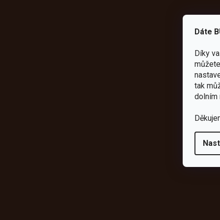
Dáte B
Díky v
můžete 
nastave
tak můž
dolním 
Děkuje
Nast
Odebírat newsletter
Vložte svůj e-mail a my vám budeme zasílat informace o novýc
shopu.
E-mail