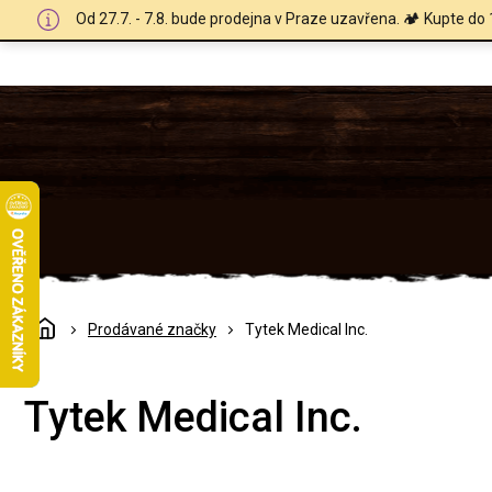
Přejít
Od 27.7. - 7.8. bude prodejna v Praze uzavřena. 🏕️ Kupte do 
na
obsah
Domů
Prodávané značky
Tytek Medical Inc.
Tytek Medical Inc.