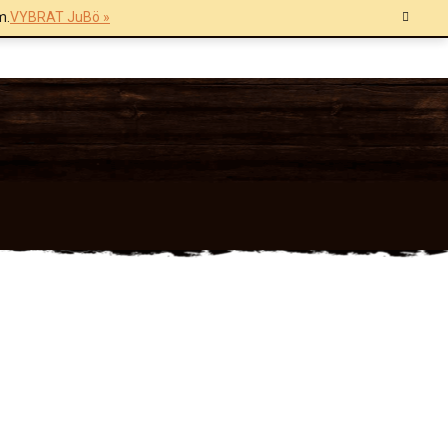
m.
VYBRAT JuBö »