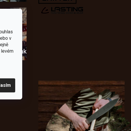
ouhlas
nebo v
tejně
usky
Novinky
v levém
lasím