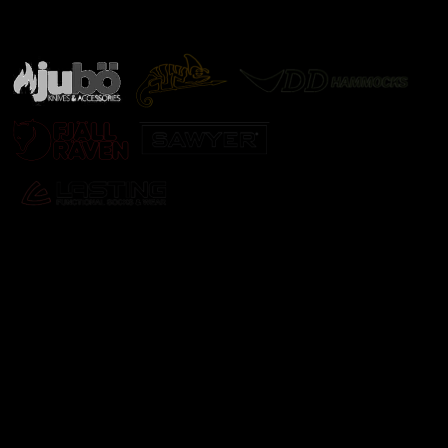
Značky ověřené samotnou přírodou
další značky
Odebírat newsletter
Vložte svůj e-mail a my vám budeme zasílat informace o
nových produktech na našem e-shopu.
E-mail