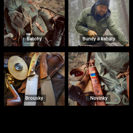
Batohy
Bundy a kabáty
Brousky
Novinky