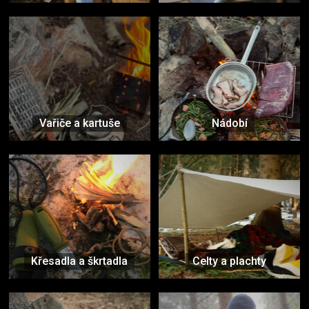
Vařiče a kartuše
Nádobí
Křesadla a škrtadla
Celty a plachty