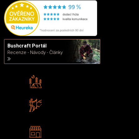
Bushcraft Portál
Recenze - Návody - Články
Rádi předáváme zkušenosti
Poradíme vám s výběrem
Zboží sami testujeme
U nás nekoupíte „zajíce v pytli“
2 kamenné prodejny
Navštivte nás v Praze a
Šumperku