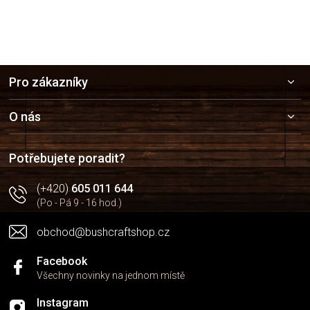
á
d
a
c
í
Z
p
Pro zákazníky
r
á
v
p
k
a
O nás
y
t
v
í
ý
Potřebujete poradit?
p
i
(+420)
605 011 644
s
u
(Po - Pá 9 - 16 hod.)
obchod@bushcraftshop.cz
Facebook
Všechny novinky na jednom místě
Instagram