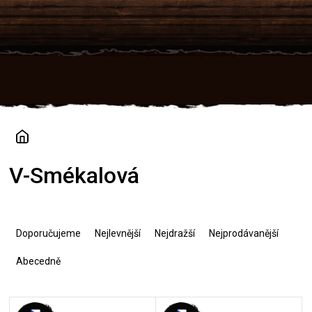
Přejít
na
obsah
V-Smékalová
Ř
a
Doporučujeme
Nejlevnější
Nejdražší
Nejprodávanější
z
e
Abecedně
n
í
V
p