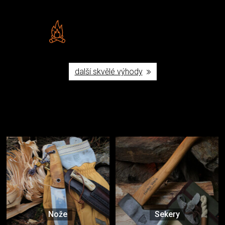
Vlastní značka JuBö
Poctivá ruční výroba v ČR
další skvělé výhody
Užijte si to v přírodě
Vybavení, na které spoléháte nejčastěji
Nože
Sekery