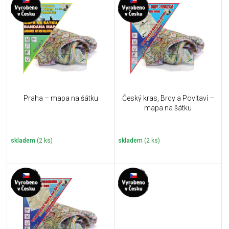
ý
r
p
o
i
d
s
u
p
k
r
t
o
ů
d
u
Praha – mapa na šátku
Český kras, Brdy a Povltaví –
k
mapa na šátku
t
ů
skladem
(2 ks)
skladem
(2 ks)