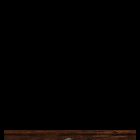
Vložením e-mailu souhlasíte s
podmínkami ochrany
osobních údajů
Přihlásit se
Instagram