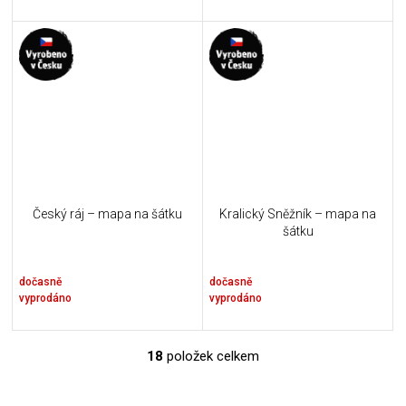
Český ráj – mapa na šátku
Kralický Sněžník – mapa na
šátku
dočasně
dočasně
vyprodáno
vyprodáno
18
položek celkem
O
v
l