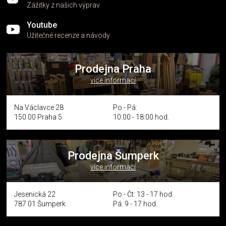
Zážitky z našich výprav
Youtube
Užitečné recenze a návody
Prodejna Praha
více informací
Na Václavce 28
Po - Pá:
150 00 Praha 5
10:00 - 18:00 hod.
Prodejna Šumperk
více informací
Jesenická 22
Po - Čt: 13 - 17 hod.
787 01 Šumperk
Pá: 9 - 17 hod.