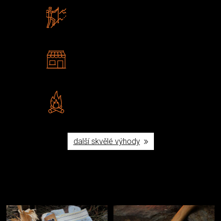
Zboží sami testujeme
U nás nekoupíte „zajíce v pytli“
2 kamenné prodejny
Navštivte nás v Praze a
Šumperku
Vlastní značka JuBö
Poctivá ruční výroba v ČR
další skvělé výhody
Užijte si to v přírodě
Vybavení, na které spoléháte nejčastěji