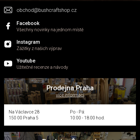
obchod@bushcraftshop.cz
Facebook
Všechny novinky na jednom místě
Instagram
Zážitky z našich výprav
Youtube
Užitečné recenze a návody
Prodejna Praha
více informací
Na Václavce 28
Po - Pá:
150 00 Praha 5
10:00 - 18:00 hod.