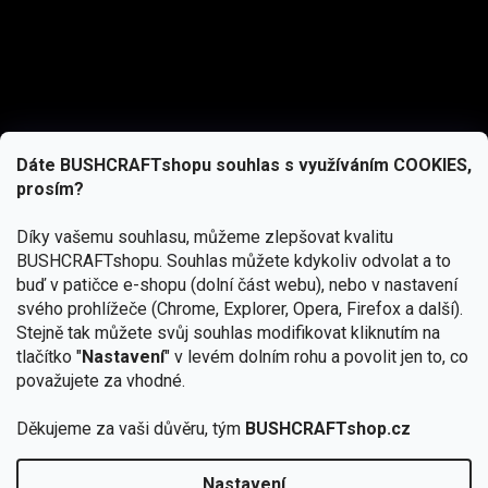
Dáte BUSHCRAFTshopu souhlas s využíváním COOKIES,
prosím?
Díky vašemu souhlasu, můžeme zlepšovat kvalitu
BUSHCRAFTshopu.
Souhlas můžete kdykoliv odvolat a to
buď v patičce e-shopu (dolní část webu), nebo v nastavení
svého prohlížeče (Chrome, Explorer, Opera, Firefox a další).
Stejně tak můžete svůj souhlas modifikovat kliknutím na
tlačítko "
Nastavení
" v levém dolním rohu a povolit jen to, co
Přihlásit se
považujete za vhodné.
Vložením e-mailu souhlasíte s
Děkujeme za vaši důvěru, tým
BUSHCRAFTshop.cz
podmínkami ochrany osobních údajů
Nastavení