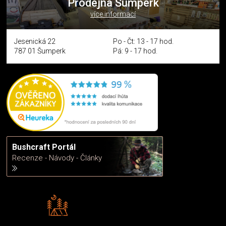
Prodejna Šumperk
více informací
Jesenická 22
Po - Čt: 13 - 17 hod.
787 01 Šumperk
Pá: 9 - 17 hod.
Bushcraft Portál
Recenze - Návody - Články
Rádi předáváme zkušenosti
Poradíme vám s výběrem