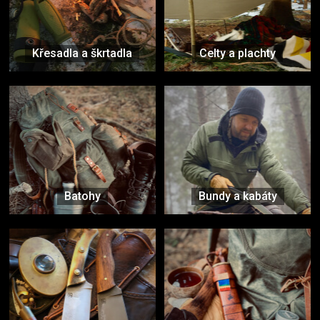
Křesadla a škrtadla
Celty a plachty
Batohy
Bundy a kabáty