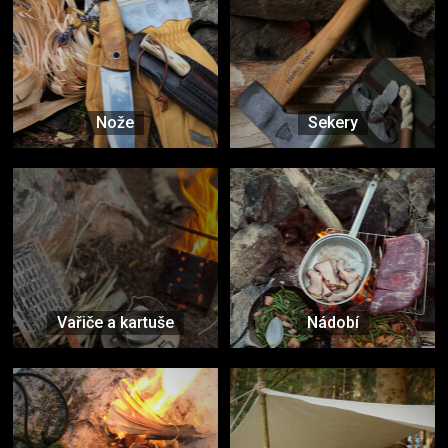
Nože
Sekery
Vařiče a kartuše
Nádobí