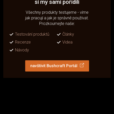
si my sami pořídili
Všechny produkty testujeme - víme
jak pracují a jak je správně používat.
Prozkoumejte naše:
Testování produktů
Články
Recenze
Videa
Návody
navštívit Bushcraft Portál