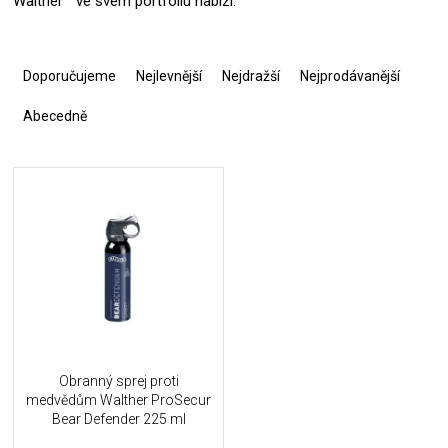
Walther
ve svém portfoliu nabízí.
Ř
a
Doporučujeme
Nejlevnější
Nejdražší
Nejprodávanější
z
e
Abecedně
n
í
V
p
ý
r
p
o
i
d
s
u
p
k
r
t
o
ů
d
u
Obranný sprej proti
k
medvědům Walther ProSecur
t
Bear Defender 225 ml
ů