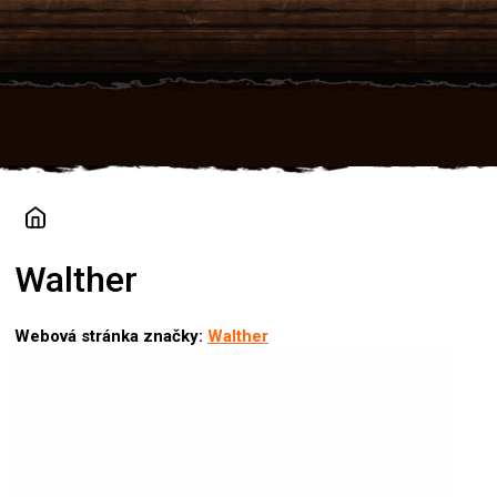
Přejít
na
obsah
Walther
Webová stránka značky:
Walther