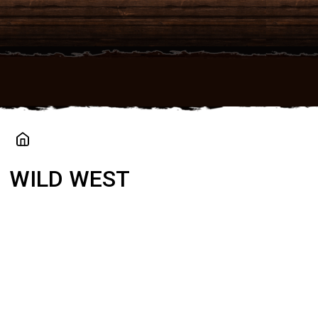
Přejít
na
obsah
WILD WEST