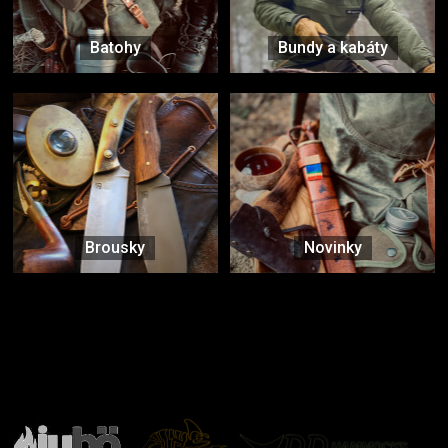
Batohy
Bundy a kabáty
Brousky
Novinky
Značky ověřené samotnou přírodou
další značky