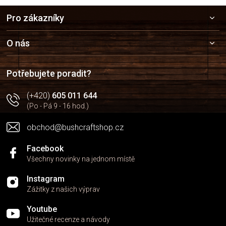
Z
Pro zákazníky
á
p
a
O nás
t
í
Potřebujete poradit?
(+420)
605 011 644
(Po - Pá 9 - 16 hod.)
obchod@bushcraftshop.cz
Facebook
Všechny novinky na jednom místě
Instagram
Zážitky z našich výprav
Youtube
Užitečné recenze a návody