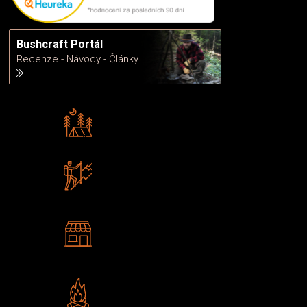
Bushcraft Portál
Recenze - Návody - Články
Rádi předáváme zkušenosti
Poradíme vám s výběrem
Zboží sami testujeme
U nás nekoupíte „zajíce v pytli“
2 kamenné prodejny
Navštivte nás v Praze a
Šumperku
Vlastní značka JuBö
Poctivá ruční výroba v ČR