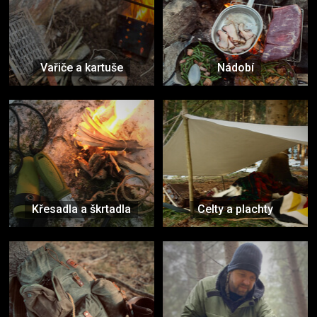
Vařiče a kartuše
Nádobí
Křesadla a škrtadla
Celty a plachty