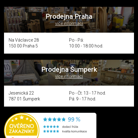
Prodejna Praha
více informací
Na Václavce 28
Po - Pá:
150 00 Praha 5
10:00 - 18:00 hod.
Prodejna Šumperk
více informací
Jesenická 22
Po - Čt: 13 - 17 hod.
787 01 Šumperk
Pá: 9 - 17 hod.