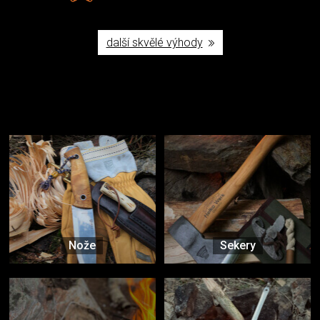
další skvělé výhody
Užijte si to v přírodě
Vybavení, na které spoléháte nejčastěji
Nože
Sekery