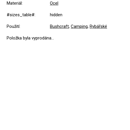
Materiál
:
Ocel
#sizes_table#
:
hidden
Použití
:
Bushcraft
,
Camping
,
Rybářské
Položka byla vyprodána…
Přidat hodnocení