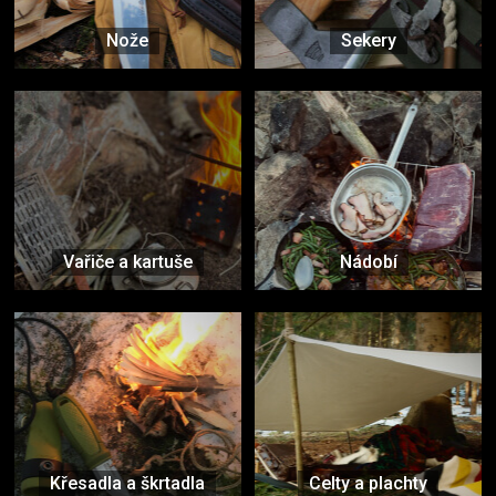
Nože
Sekery
Vařiče a kartuše
Nádobí
Křesadla a škrtadla
Celty a plachty