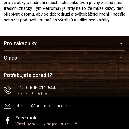
pro výrobky a nadšení našich zákazníků tvoří pevný základ naší
tradiční značky. Tým Petromax je hrdý na to, že může každý den
přispívat k tomu, aby se dobrodruzi a světoběžníci mohli i nadále
scházet pod světlem našich výrobků a sdílet své zážitky.
Z
Pro zákazníky
á
p
a
O nás
t
í
Potřebujete poradit?
(+420)
605 011 644
(Po - Pá 9 - 16 hod.)
obchod@bushcraftshop.cz
Facebook
Všechny novinky na jednom místě