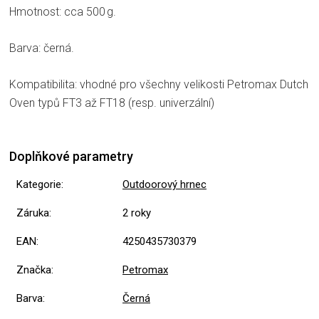
Hmotnost: cca 500 g.
Barva: černá.
Kompatibilita: vhodné pro všechny velikosti Petromax Dutch
Oven typů FT3 až FT18 (resp. univerzální)
Doplňkové parametry
Kategorie
:
Outdoorový hrnec
Záruka
:
2 roky
EAN
:
4250435730379
Značka
:
Petromax
Barva
:
Černá