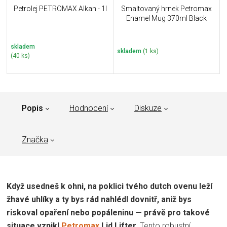
Petrolej PETROMAX Alkan - 1l
Smaltovaný hrnek Petromax
Enamel Mug 370ml Black
skladem
skladem
(1 ks)
(40 ks)
Popis
Hodnocení
Diskuze
Značka
Když usedneš k ohni, na poklici tvého dutch ovenu leží
žhavé uhlíky a ty bys rád nahlédl dovnitř, aniž bys
riskoval opaření nebo popáleninu — právě pro takové
situace vznikl
Petromax
Lid Lifter.
Tento robustní