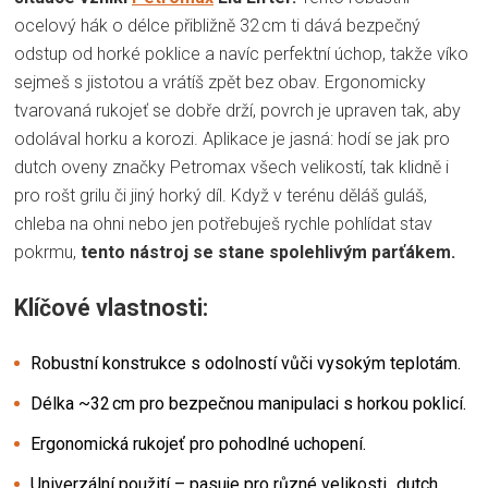
ocelový hák o délce přibližně 32 cm ti dává bezpečný
odstup od horké poklice a navíc perfektní úchop, takže víko
sejmeš s jistotou a vrátíš zpět bez obav. Ergonomicky
tvarovaná rukojeť se dobře drží, povrch je upraven tak, aby
odolával horku a korozi. Aplikace je jasná: hodí se jak pro
dutch oveny značky Petromax všech velikostí, tak klidně i
pro rošt grilu či jiný horký díl. Když v terénu děláš guláš,
chleba na ohni nebo jen potřebuješ rychle pohlídat stav
pokrmu,
tento nástroj se stane spolehlivým parťákem.
Klíčové vlastnosti:
Robustní konstrukce s odolností vůči vysokým teplotám.
Délka ~32 cm pro bezpečnou manipulaci s horkou poklicí.
Ergonomická rukojeť pro pohodlné uchopení.
Univerzální použití – pasuje pro různé velikosti „dutch