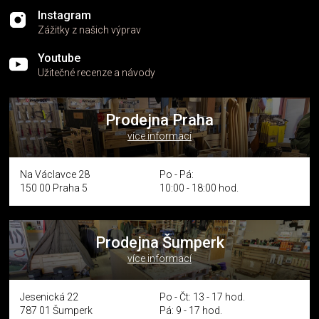
Instagram
Zážitky z našich výprav
Youtube
Užitečné recenze a návody
Prodejna Praha
více informací
Na Václavce 28
Po - Pá:
150 00 Praha 5
10:00 - 18:00 hod.
Prodejna Šumperk
více informací
Jesenická 22
Po - Čt: 13 - 17 hod.
787 01 Šumperk
Pá: 9 - 17 hod.