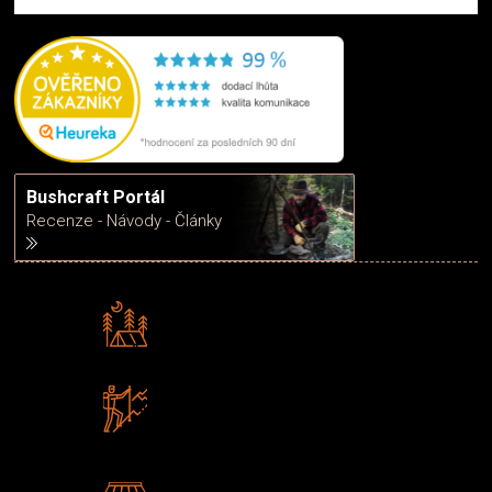
Bushcraft Portál
Recenze - Návody - Články
Rádi předáváme zkušenosti
Poradíme vám s výběrem
Zboží sami testujeme
U nás nekoupíte „zajíce v pytli“
2 kamenné prodejny