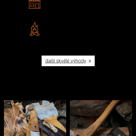
Navštivte nás v Praze a
Šumperku
Vlastní značka JuBö
Poctivá ruční výroba v ČR
další skvělé výhody
Užijte si to v přírodě
Vybavení, na které spoléháte nejčastěji