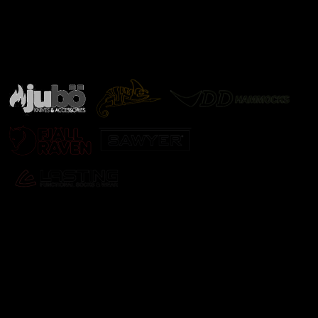
Značky ověřené samotnou přírodou
další značky
Odebírat newsletter
Vložte svůj e-mail a my vám budeme zasílat informace o
nových produktech na našem e-shopu.