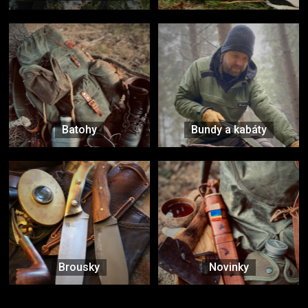
Batohy
Bundy a kabáty
Brousky
Novinky