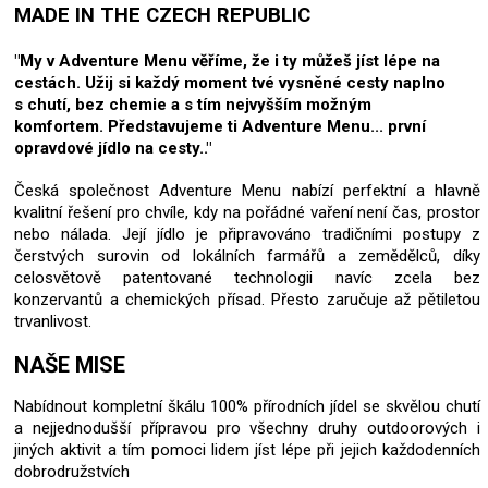
MADE IN THE CZECH REPUBLIC
"My v Adventure Menu věříme, že i ty můžeš jíst lépe na
cestách.
Užij si každý moment tvé vysněné cesty naplno
s chutí, bez chemie a s tím nejvyšším možným
komfortem.
Představujeme ti Adventure Menu... první
opravdové jídlo na cesty.."
Česká společnost Adventure Menu nabízí perfektní a hlavně
kvalitní řešení pro chvíle, kdy na pořádné vaření není čas, prostor
nebo nálada. Její jídlo je připravováno tradičními postupy z
čerstvých surovin od lokálních farmářů a zemědělců, díky
celosvětově patentované technologii navíc zcela bez
konzervantů a chemických přísad. Přesto zaručuje až pětiletou
trvanlivost.
NAŠE MISE
Nabídnout kompletní škálu 100% přírodních jídel se skvělou chutí
a nejjednodušší přípravou pro všechny druhy outdoorových i
jiných aktivit a tím pomoci lidem jíst lépe při jejich každodenních
dobrodružstvích