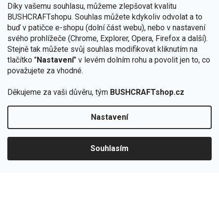
Díky vašemu souhlasu, můžeme zlepšovat kvalitu
BUSHCRAFTshopu.
Souhlas můžete kdykoliv odvolat a to
buď v patičce e-shopu (dolní část webu), nebo v nastavení
svého prohlížeče (Chrome, Explorer, Opera, Firefox a další).
Stejně tak můžete svůj souhlas modifikovat kliknutím na
tlačítko "
Nastavení
" v levém dolním rohu a povolit jen to, co
považujete za vhodné.
Děkujeme za vaši důvěru, tým
BUSHCRAFTshop.cz
Nastavení
Od 27.7. - 7.8. bude prodejna v Praze uzavřena.
🏕️ Kupte do 12. 8. jakýkoliv produkt JuBö a
zapojte se do slosování o kurz s
Souhlasím
Krakenem.
VYBRAT JuBö »
Z
Pro zákazníky
á
p
a
O nás
t