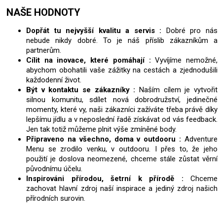
NAŠE HODNOTY
Dopřát tu nejvyšší kvalitu a servis :
Dobré pro nás
nebude nikdy dobré. To je náš příslib zákazníkům a
partnerům.
Cílit na inovace, které pomáhají :
Vyvíjíme nemožné,
abychom obohatili vaše zážitky na cestách a zjednodušili
každodenní život.
Být v kontaktu se zákazníky :
Naším cílem je vytvořit
silnou komunitu, sdílet nová dobrodružství, jedinečné
momenty, které vy, naši zákazníci zažíváte třeba právě díky
lepšímu jídlu a v neposlední řadě získávat od vás feedback.
Jen tak totiž můžeme plnit výše zmíněné body.
Připraveno na všechno, doma v outdooru :
Adventure
Menu se zrodilo venku, v outdooru. I přes to, že jeho
použití je doslova neomezené, chceme stále zůstat věrní
původnímu účelu.
Inspirováni přírodou, šetrní k přírodě :
Chceme
zachovat hlavní zdroj naší inspirace a jediný zdroj našich
přírodních surovin.