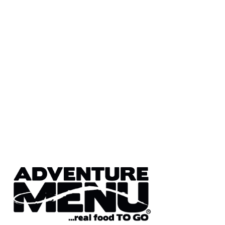
Přidat hodnocení
Buďte první, kdo napíše příspěvek k této položce.
Pouze registrovaní uživatelé mohou vkládat příspěvky. Prosím
přihlaste se
nebo se
registrujte
.