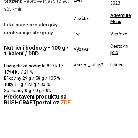
EAN
:
Složení:
Vepřové maso (plec),
3023
sůl, kmín.
Adventure
Značka
:
Menu
Informace pro alergiky:
neobsahuje alergeny.
Typ
:
Vepřové
Cestovní
Nutriční hodnoty -
100 g /
Výbava
:
jídlo
1 balení /
DDD
#sizes_table#
:
hidden
Energetická hodnota
897 kJ /
1794 kJ / 2
1 %
Bílkoviny
29 g /
58 g /
105 %
Tuky
11 g / 2
2 g /
30 %
Sacharidy
0 g /
0 g / 0%
Představení produktu na
BUSHCRAFTportal.cz
ZDE