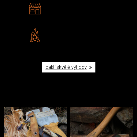
2 kamenné prodejny
Navštivte nás v Praze a
Šumperku
Vlastní značka JuBö
Poctivá ruční výroba v ČR
další skvělé výhody
Užijte si to v přírodě
Vybavení, na které spoléháte nejčastěji