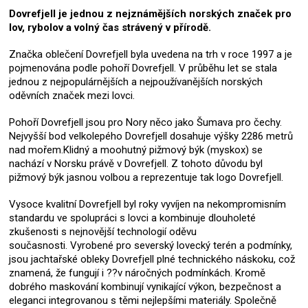
Dovrefjell je jednou z nejznámějších norských značek pro
lov, rybolov a volný čas strávený v přírodě.
Značka oblečení Dovrefjell byla uvedena na trh v roce 1997 a je
pojmenována podle pohoří Dovrefjell. V průběhu let se stala
jednou z nejpopulárnějších a nejpoužívanějších norských
oděvních značek mezi lovci.
Pohoří Dovrefjell jsou pro Nory něco jako Šumava pro čechy.
Nejvyšší bod velkolepého Dovrefjell dosahuje výšky 2286 metrů
nad mořem.Klidný a moohutný pižmový býk (myskox) se
nachází v Norsku právě v Dovrefjell. Z tohoto důvodu byl
pižmový býk jasnou volbou a reprezentuje tak logo Dovrefjell.
Vysoce kvalitní Dovrefjell byl roky vyvíjen na nekompromisním
standardu ve spolupráci s lovci a kombinuje dlouholeté
zkušenosti s nejnovější technologií oděvu
současnosti. Vyrobené pro severský lovecký terén a podmínky,
jsou jachtařské obleky Dovrefjell plné technického náskoku, což
znamená, že fungují i ??v náročných podmínkách. Kromě
dobrého maskování kombinují vynikající výkon, bezpečnost a
eleganci integrovanou s těmi nejlepšími materiály. Společně