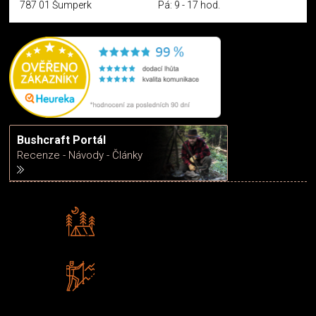
787 01 Šumperk
Pá: 9 - 17 hod.
Bushcraft Portál
Recenze - Návody - Články
Rádi předáváme zkušenosti
Poradíme vám s výběrem
Zboží sami testujeme
U nás nekoupíte „zajíce v pytli“