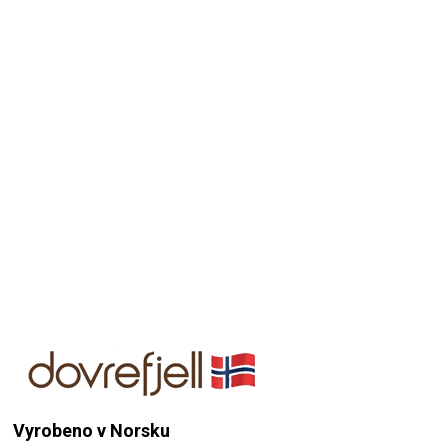
Přidat hodnocení
Dobře řešené detaily a příjemný materiál
12.10.2025
Hodnocení produktu je 5 z 5 hvězdiček.
Vyrobeno v Norsku