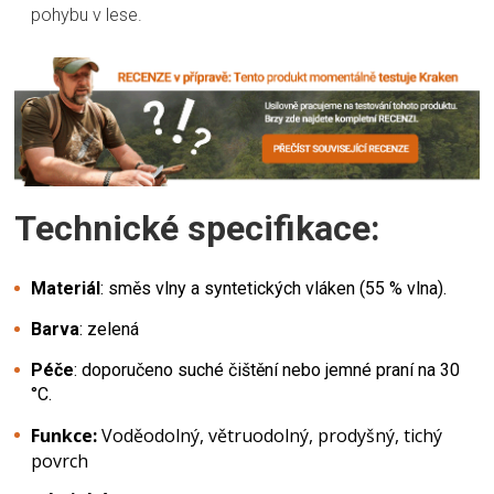
pohybu v lese.
Technické specifikace:
Materiál
: směs vlny a syntetických vláken (55 % vlna).
Barva
: zelená
Péče
: doporučeno suché čištění nebo jemné praní na 30
°C.
Funkce
:
Voděodolný, větruodolný, prodyšný, tichý
povrch