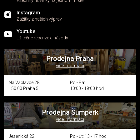
Všechny novinky na jednom místě
Instagram
Zážitky z našich výprav
Youtube
Užitečné recenze a návody
Prodejna Praha
více informací
Na Václavce 28
Po - Pá:
150 00 Praha 5
10:00 - 18:00 hod.
Prodejna Šumperk
více informací
Jesenická 22
Po - Čt: 13 - 17 hod.