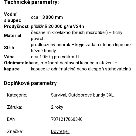
Technické parametry:
Vodní
cca
13 000 mm
sloupec
Prodyšnost
přibližně
20 000 g/m²/24h
česané mikrovlákno (brush microfiber) – tichý
Materiál
povrch
prodloužený anorak – kryje záda a stehna lépe než
Střih
běžné bundy
Váha
cca 1 050 g pro velikost L
Odnímatelná
ano, možnost nastavení kapuce a stažení –
kapuce
kapuce je odnímatelná nebo alespoň stahovatelná
Doplňkové parametry
Kategorie
:
Survival
,
Outdoorové bundy 3XL
Záruka
:
2 roky
EAN
:
7071217060340
Značka
:
Dovrefjell