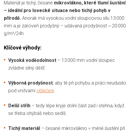
Materiál je tichý, česané
mikrovlákno, které tlumí šustění
– ideální pro lovecké situace nebo tichý pohyb v
přírodě.
Anorak má vysokou vodní sloupcovou sílu 13 000
mm a je zároveň prodyšný – udávaná prodyšnost ~ 20 000
g/m²/24h.
Klíčové výhody:
Vysoká voděodolnost
– 13 000 mm vodní sloupec
zvládne silný déšť.
Výborná prodyšnost
, aby tě při pohybu a práci neudusilo
pod vrstvami
oblečení
.
Delší střih
– tedy lépe kryje dolní část zad i stehna, když
se třeba ohýbáš nebo sedíš.
Tichý materiál
– česané mikrovlákno = méně šustění při