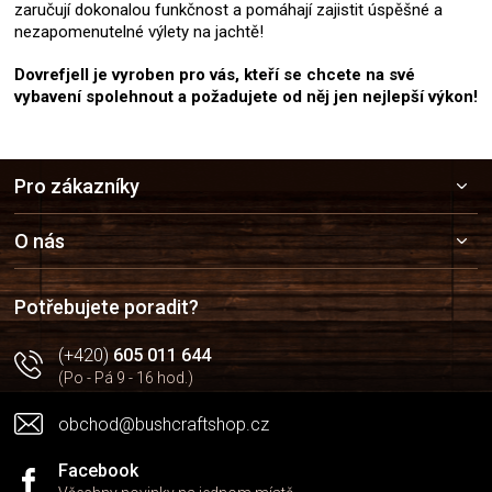
zaručují dokonalou funkčnost a pomáhají zajistit úspěšné a
nezapomenutelné výlety na jachtě!
Dovrefjell je vyroben pro vás, kteří se chcete na své
vybavení spolehnout a požadujete od něj jen nejlepší výkon!
Z
Pro zákazníky
á
p
a
O nás
t
í
Potřebujete poradit?
(+420)
605 011 644
(Po - Pá 9 - 16 hod.)
obchod@bushcraftshop.cz
Facebook