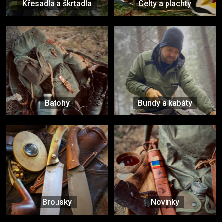
Křesadla a škrtadla
Celty a plachty
Batohy
Bundy a kabáty
Brousky
Novinky