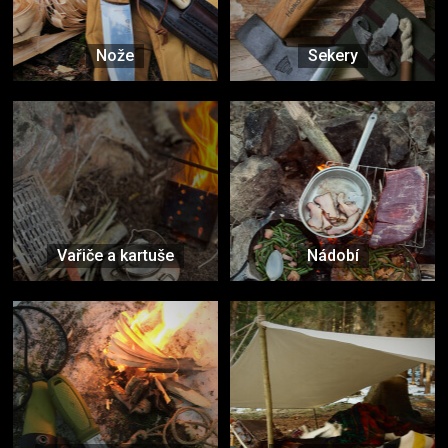
Nože
Sekery
Vařiče a kartuše
Nádobí