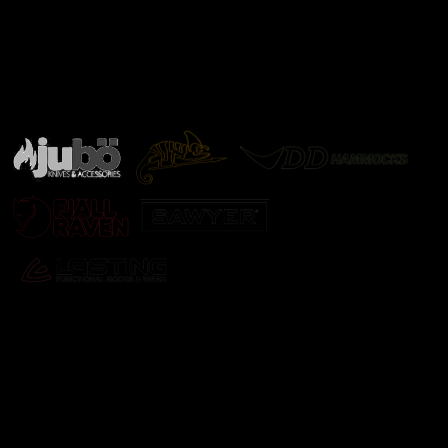
Značky ověřené samotnou přírodou
další značky
Odebírat newsletter
Vložte svůj e-mail a my vám budeme zasílat informace o