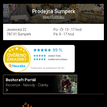
Prodejna Šumperk
více informací
Jesenická 22
Po - Čt: 13 - 17 hod.
787 01 Šumperk
Pá: 9 - 17 hod.
Bushcraft Portál
Recenze - Návody - Články
Rádi předáváme zkušenosti