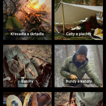
Křesadla a škrtadla
Celty a plachty
Batohy
Bundy a kabáty