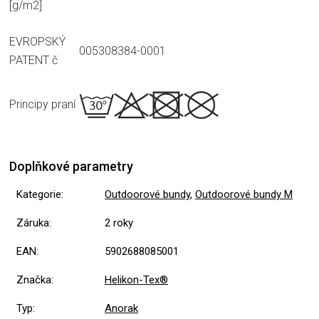
[g/m2]
EVROPSKÝ
005308384-0001
PATENT č
Principy praní
Doplňkové parametry
Kategorie
:
Outdoorové bundy
,
Outdoorové bundy M
Záruka
:
2 roky
EAN
:
5902688085001
Značka
:
Helikon-Tex®
Typ
:
Anorak