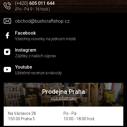
(+420)
605 011 644
(Po - Pá 9 - 16 hod.)
obchod@bushcraftshop.cz
Facebook
Všechny novinky na jednom místě
Instagram
Zážitky z našich výprav
Youtube
Užitečné recenze a návody
Prodejna Praha
více informací
Na Václavce 28
Po - Pá:
150 00 Praha 5
10:00 - 18:00 hod.