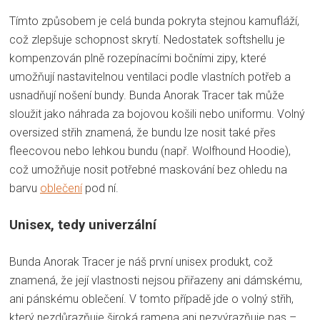
Tímto způsobem je celá bunda pokryta stejnou kamufláží,
což zlepšuje schopnost skrytí. Nedostatek softshellu je
kompenzován plně rozepínacími bočními zipy, které
umožňují nastavitelnou ventilaci podle vlastních potřeb a
usnadňují nošení bundy. Bunda Anorak Tracer tak může
sloužit jako náhrada za bojovou košili nebo uniformu. Volný
oversized střih znamená, že bundu lze nosit také přes
fleecovou nebo lehkou bundu (např. Wolfhound Hoodie),
což umožňuje nosit potřebné maskování bez ohledu na
barvu
oblečení
pod ní.
Unisex, tedy univerzální
Bunda Anorak Tracer je náš první unisex produkt, což
znamená, že její vlastnosti nejsou přiřazeny ani dámskému,
ani pánskému oblečení. V tomto případě jde o volný střih,
který nezdůrazňuje široká ramena ani nezvýrazňuje pas –