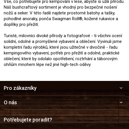
Vše, co potřebujete pro kempování v lese, abyste si užili přírodu.
Náš bushcraftový sortiment je vhodný pro bezpečné nošení
nožů a seker. V této řadě najdete prostorné batohy a tašky,
pohodlné anoraky, ponča Swagman Roll®, kožené rukavice a
doplňky pro přežití.
Turisté, milovníci divoké přírody a fotografové - ti všichni ocení
solidní, odolné a promyšlené vybavení a oblečení. Vyvinuli jsme
kompletní řadu výrobků, které jsou užitečné v divočině - řadu
kempingového vybavení, potřeb pro přežití a odolné, praktické
oblečení, které by odolalo opotřebení, roztrhání a táborovým
ohňům mnohem lépe než jiné high-tech oděvy.
Z
Pro zákazníky
á
p
a
O nás
t
í
Potřebujete poradit?