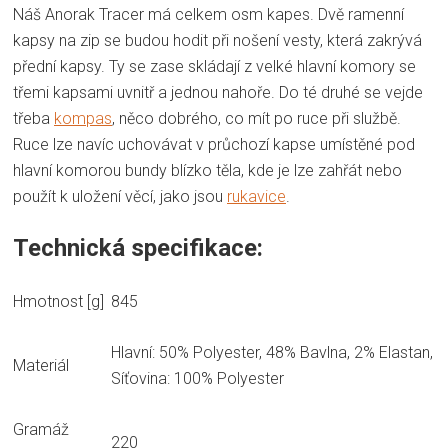
Náš Anorak Tracer má celkem osm kapes. Dvě ramenní
kapsy na zip se budou hodit při nošení vesty, která zakrývá
přední kapsy. Ty se zase skládají z velké hlavní komory se
třemi kapsami uvnitř a jednou nahoře. Do té druhé se vejde
třeba
kompas
, něco dobrého, co mít po ruce při službě.
Ruce lze navíc uchovávat v průchozí kapse umístěné pod
hlavní komorou bundy blízko těla, kde je lze zahřát nebo
použít k uložení věcí, jako jsou
rukavice
.
Technická specifikace:
Hmotnost [g]
845
Hlavní: 50% Polyester, 48% Bavlna, 2% Elastan,
Materiál
Síťovina: 100% Polyester
Gramáž
220