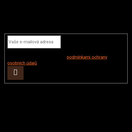
Odebírat newsletter
Vložením e-mailu souhlasíte s
podmínkami ochrany
osobních údajů
Přihlásit
se
Instagram