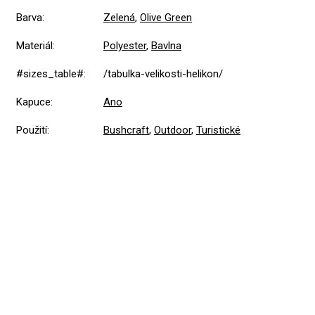
Barva
:
Zelená
,
Olive Green
Materiál
:
Polyester
,
Bavlna
#sizes_table#
:
/tabulka-velikosti-helikon/
Kapuce
:
Ano
Použití
:
Bushcraft
,
Outdoor
,
Turistické
5,0
Průměrné
1 hodnocení
hodnocení
produktu
je
5
1x
5,0
z
4
0x
5
hvězdiček.
3
0x