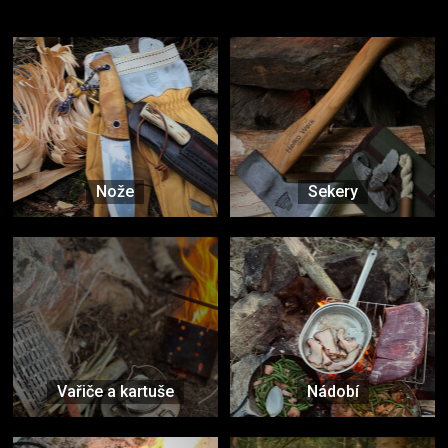
Vybavení, na které spoléháte nejčastěji
Nože
Sekery
Vařiče a kartuše
Nádobí