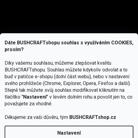
Dáte BUSHCRAFTshopu souhlas s využíváním COOKIES,
prosím?
Díky vašemu souhlasu, můžeme zlepšovat kvalitu
BUSHCRAFTshopu.
Souhlas můžete kdykoliv odvolat a to
buď v patičce e-shopu (dolní část webu), nebo v nastavení
svého prohlížeče (Chrome, Explorer, Opera, Firefox a další).
Stejně tak můžete svůj souhlas modifikovat kliknutím na
tlačítko "
Nastavení
" v levém dolním rohu a povolit jen to, co
Přihlásit se
považujete za vhodné.
Vložením e-mailu souhlasíte s
podmínkami ochrany osobních údajů
Děkujeme za vaši důvěru, tým
BUSHCRAFTshop.cz
Nastavení