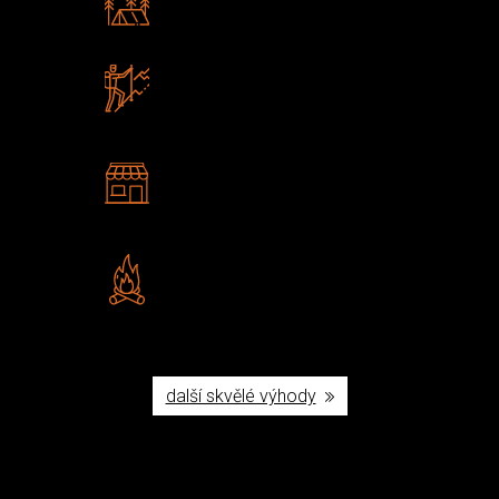
Poradíme vám s výběrem
Zboží sami testujeme
U nás nekoupíte „zajíce v pytli“
2 kamenné prodejny
Navštivte nás v Praze a
Šumperku
Vlastní značka JuBö
Poctivá ruční výroba v ČR
další skvělé výhody
Užijte si to v přírodě