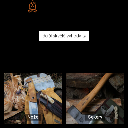
Vlastní značka JuBö
Poctivá ruční výroba v ČR
další skvělé výhody
Užijte si to v přírodě
Vybavení, na které spoléháte nejčastěji
Nože
Sekery