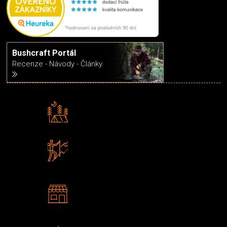
Bushcraft Portál
Recenze - Návody - Články
Rádi předáváme zkušenosti
Poradíme vám s výběrem
Zboží sami testujeme
U nás nekoupíte „zajíce v pytli“
2 kamenné prodejny
Navštivte nás v Praze a
Šumperku