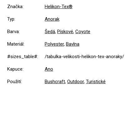
Značka
:
Helikon-Tex®
Typ
:
Anorak
Barva
:
Šedá
,
Pískové
,
Coyote
Materiál
:
Polyester
,
Bavlna
#sizes_table#
:
/tabulka-velikosti-helikon-tex-anoraky/
Kapuce
:
Ano
Použití
:
Bushcraft
,
Outdoor
,
Turistické
4,5
Průměrné
2 hodnocení
hodnocení
produktu