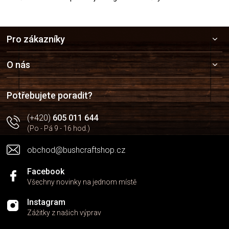
Z
Pro zákazníky
á
p
a
O nás
t
í
Potřebujete poradit?
(+420)
605 011 644
(Po - Pá 9 - 16 hod.)
obchod@bushcraftshop.cz
Facebook
Všechny novinky na jednom místě
Instagram
Zážitky z našich výprav