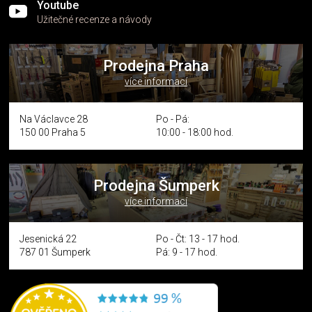
Youtube
Užitečné recenze a návody
Prodejna Praha
více informací
Na Václavce 28
Po - Pá:
150 00 Praha 5
10:00 - 18:00 hod.
Prodejna Šumperk
více informací
Jesenická 22
Po - Čt: 13 - 17 hod.
787 01 Šumperk
Pá: 9 - 17 hod.