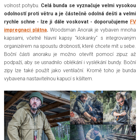
volnost pohybu.
Celá bunda se vyznačuje velmi vysokou
odolností proti větru a je částečně odolná dešti a velmi
rychle schne - lze ji dále voskovat - doporučujeme
FV
impregnaci plátna
.
Woodsman Anorak je vybaven mnoha
kapsami, včetně hlavní kapsy "klokanky" s integrovaným
organizérem na spoustu drobností, které chcete mít u sebe.
Boční části anoraku je možno otevřít pomocí zipuz až
podpaží, aby se usnadnilo oblékání i vyslékání bundy. Boční
zipy lze také použít jako ventilační. Kromě toho je bunda
vybavena nastavitelnou kapucí s kšiltem.