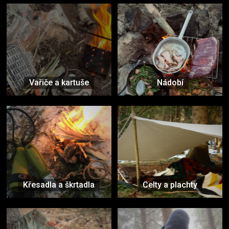
Vařiče a kartuše
Nádobí
Křesadla a škrtadla
Celty a plachty