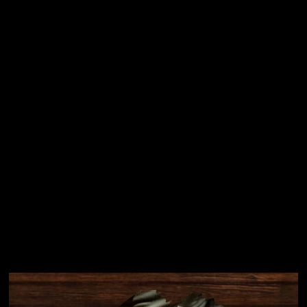
Vložením e-mailu souhlasíte s
podmínkami ochrany
osobních údajů
Přihlásit se
Instagram