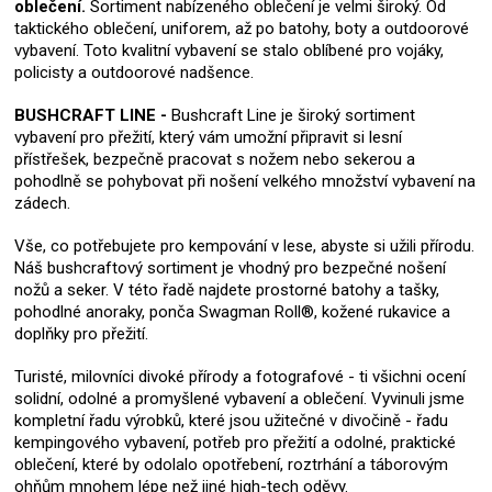
oblečení.
Sortiment nabízeného oblečení je velmi široký. Od
taktického oblečení, uniforem, až po batohy, boty a outdoorové
vybavení. Toto kvalitní vybavení se stalo oblíbené pro vojáky,
policisty a outdoorové nadšence.
BUSHCRAFT LINE -
Bushcraft Line je široký sortiment
vybavení pro přežití, který vám umožní připravit si lesní
přístřešek, bezpečně pracovat s nožem nebo sekerou a
pohodlně se pohybovat při nošení velkého množství vybavení na
zádech.
Vše, co potřebujete pro kempování v lese, abyste si užili přírodu.
Náš bushcraftový sortiment je vhodný pro bezpečné nošení
nožů a seker. V této řadě najdete prostorné batohy a tašky,
pohodlné anoraky, ponča Swagman Roll®, kožené rukavice a
doplňky pro přežití.
Turisté, milovníci divoké přírody a fotografové - ti všichni ocení
solidní, odolné a promyšlené vybavení a oblečení. Vyvinuli jsme
kompletní řadu výrobků, které jsou užitečné v divočině - řadu
kempingového vybavení, potřeb pro přežití a odolné, praktické
oblečení, které by odolalo opotřebení, roztrhání a táborovým
ohňům mnohem lépe než jiné high-tech oděvy.