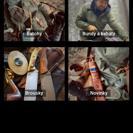
Batohy
Bundy a kabáty
Brousky
Novinky
Značky ověřené samotnou přírodou