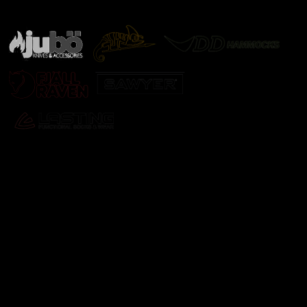
další značky
Odebírat newsletter
Vložte svůj e-mail a my vám budeme zasílat informace o
nových produktech na našem e-shopu.
E-mail