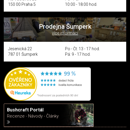
150 00 Praha 5
10:00 - 18:00 hod.
Prodejna Šumperk
více informací
Jesenická 22
Po - Čt: 13 - 17 hod.
787 01 Šumperk
Pá: 9 - 17 hod.
Bushcraft Portál
Recenze - Návody - Články