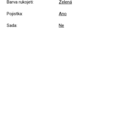
Barva rukojeti
:
Zelená
Pojistka
:
Ano
Sada
:
Ne
Přidat hodnocení