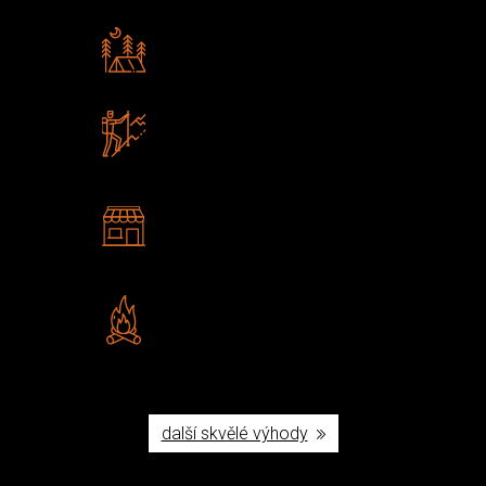
Rádi předáváme zkušenosti
Poradíme vám s výběrem
Zboží sami testujeme
U nás nekoupíte „zajíce v pytli“
2 kamenné prodejny
Navštivte nás v Praze a
Šumperku
Vlastní značka JuBö
Poctivá ruční výroba v ČR
další skvělé výhody