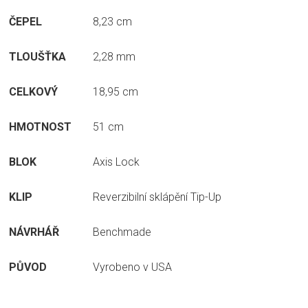
ČEPEL
8,23 cm
TLOUŠŤKA
2,28 mm
CELKOVÝ
18,95 cm
HMOTNOST
51 cm
BLOK
Axis Lock
KLIP
Reverzibilní sklápění Tip-Up
NÁVRHÁŘ
Benchmade
PŮVOD
Vyrobeno v USA