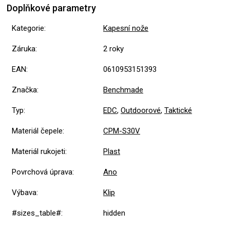
Doplňkové parametry
Kategorie
:
Kapesní nože
Záruka
:
2 roky
EAN
:
0610953151393
Značka
:
Benchmade
Typ
:
EDC
,
Outdoorové
,
Taktické
Materiál čepele
:
CPM-S30V
Materiál rukojeti
:
Plast
Povrchová úprava
:
Ano
Výbava
:
Klip
#sizes_table#
:
hidden