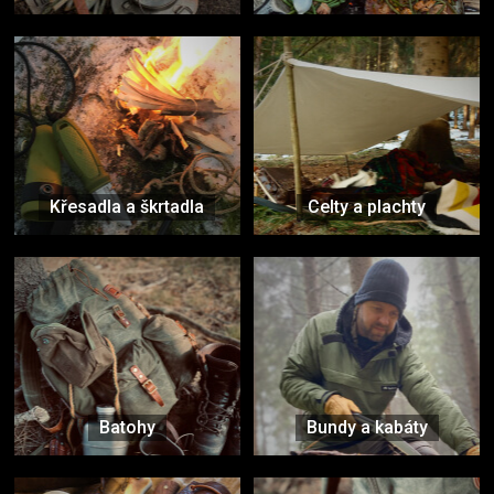
Křesadla a škrtadla
Celty a plachty
Batohy
Bundy a kabáty