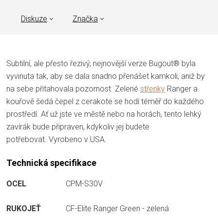
Diskuze
Značka
Subtilní, ale přesto řezivý, nejnovější verze Bugout® byla
vyvinuta tak, aby se dala snadno přenášet kamkoli, aniž by
na sebe přitahovala pozornost.
Zelené
střenky
Ranger a
kouřově šedá čepel z cerakote se hodí téměř do každého
prostředí.
Ať už jste ve městě nebo na horách, tento lehký
zavírák bude připraven, kdykoliv jej budete
potřebovat.
Vyrobeno v USA.
Technická specifikace
OCEL
CPM-S30V
RUKOJEŤ
CF-Elite Ranger Green - zelená