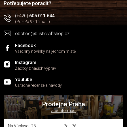
Potřebujete poradit?
(+420)
605 011 644
(Po - Pá 9 - 16 hod.)
obchod@bushcraftshop.cz
Facebook
Všechny novinky na jednom místě
Instagram
Zážitky z našich výprav
Youtube
Užitečné recenze a návody
Prodejna Praha
více informací
Na Václavce 28
Po - Pá: