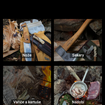
Užijte si to v přírodě
Vybavení, na které spoléháte nejčastěji
Nože
Sekery
Vařiče a kartuše
Nádobí