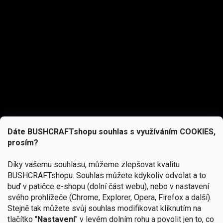
Dáte BUSHCRAFTshopu souhlas s využíváním COOKIES,
prosím?
Díky vašemu souhlasu, můžeme zlepšovat kvalitu
BUSHCRAFTshopu.
Souhlas můžete kdykoliv odvolat a to
buď v patičce e-shopu (dolní část webu), nebo v nastavení
svého prohlížeče (Chrome, Explorer, Opera, Firefox a další).
Stejně tak můžete svůj souhlas modifikovat kliknutím na
tlačítko "
Nastavení
" v levém dolním rohu a povolit jen to, co