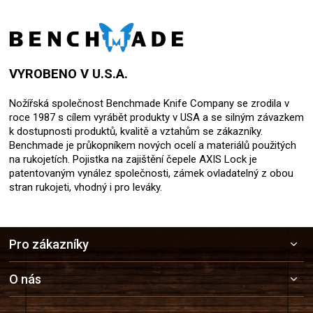
VYROBENO V U.S.A.
Nožířská společnost Benchmade Knife Company se zrodila v
roce 1987 s cílem vyrábět produkty v USA a se silným závazkem
k dostupnosti produktů, kvalitě a vztahům se zákazníky.
Benchmade je průkopníkem nových ocelí a materiálů použitých
na rukojetích. Pojistka na zajištění čepele AXIS Lock je
patentovaným vynález společnosti, zámek ovladatelný z obou
stran rukojeti, vhodný i pro leváky.
Z
Pro zákazníky
á
p
a
O nás
t
í