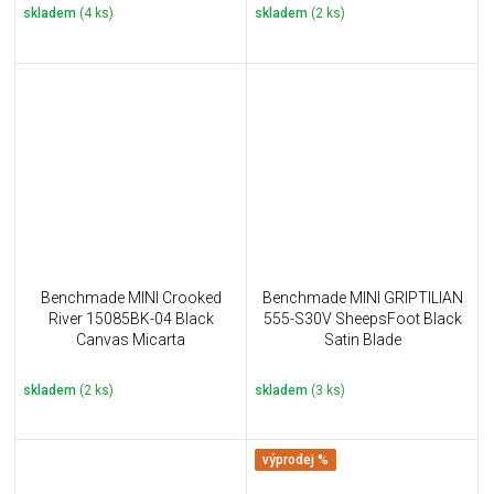
skladem
(4 ks)
skladem
(2 ks)
Benchmade MINI Crooked
Benchmade MINI GRIPTILIAN
River 15085BK-04 Black
555-S30V SheepsFoot Black
Canvas Micarta
Satin Blade
skladem
(2 ks)
skladem
(3 ks)
výprodej %