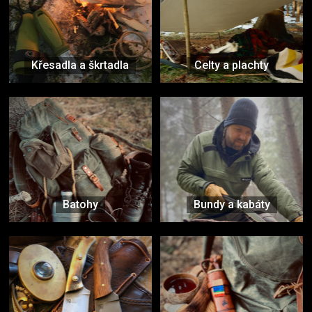
Křesadla a škrtadla
Celty a plachty
Batohy
Bundy a kabáty