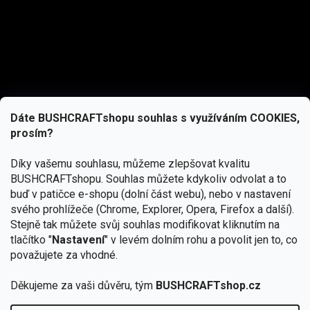
Dáte BUSHCRAFTshopu souhlas s využíváním COOKIES,
prosím?
Díky vašemu souhlasu, můžeme zlepšovat kvalitu
BUSHCRAFTshopu.
Souhlas můžete kdykoliv odvolat a to
buď v patičce e-shopu (dolní část webu), nebo v nastavení
svého prohlížeče (Chrome, Explorer, Opera, Firefox a další).
Stejně tak můžete svůj souhlas modifikovat kliknutím na
tlačítko "
Nastavení
" v levém dolním rohu a povolit jen to, co
Přihlásit se
považujete za vhodné.
Vložením e-mailu souhlasíte s
podmínkami ochrany osobních údajů
Děkujeme za vaši důvěru, tým
BUSHCRAFTshop.cz