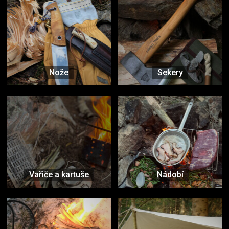
Nože
Sekery
Vařiče a kartuše
Nádobí