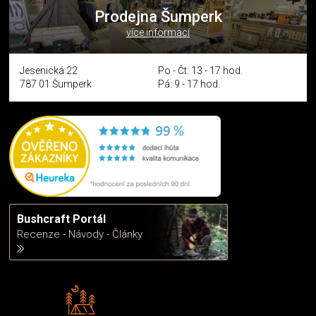
Prodejna Šumperk
více informací
Jesenická 22
Po - Čt: 13 - 17 hod.
787 01 Šumperk
Pá: 9 - 17 hod.
Bushcraft Portál
Recenze - Návody - Články
Rádi předáváme zkušenosti
Poradíme vám s výběrem