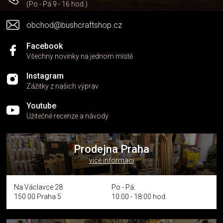
u
(Po - Pá 9 - 16 hod.)
obchod@bushcraftshop.cz
Facebook
Všechny novinky na jednom místě
Instagram
Zážitky z našich výprav
Youtube
Užitečné recenze a návody
Prodejna Praha
více informací
Na Václavce 28
Po - Pá:
150 00 Praha 5
10:00 - 18:00 hod.