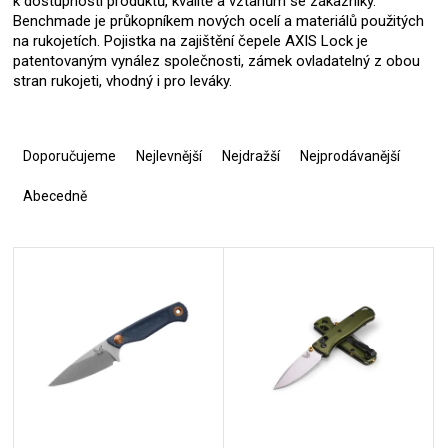
k dostupnosti produktů, kvalitě a vztahům se zákazníky.
Benchmade je průkopníkem nových ocelí a materiálů použitých
na rukojetích. Pojistka na zajištění čepele AXIS Lock je
patentovaným vynález společnosti, zámek ovladatelný z obou
stran rukojeti, vhodný i pro leváky.
Ř
a
Doporučujeme
Nejlevnější
Nejdražší
Nejprodávanější
z
e
Abecedně
n
í
V
p
ý
r
p
o
i
d
s
u
p
k
r
t
o
ů
d