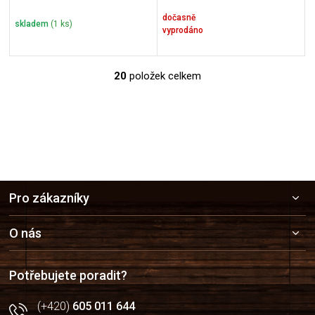
dočasně
skladem
(1 ks)
vyprodáno
20
položek celkem
O
v
l
á
d
a
c
í
Z
p
Pro zákazníky
r
á
v
p
k
a
O nás
y
t
v
í
ý
Potřebujete poradit?
p
i
(+420)
605 011 644
s