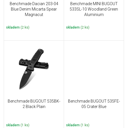
u
Benchmade Dacian 203-04
Benchmade MINI BUGOUT
k
Blue Denim Micarta Spear
533SL-10 Woodland Green
t
Magnacut
Aluminium
ů
skladem
(2 ks)
skladem
(2 ks)
Benchmade BUGOUT 535BK-
Benchmade BUGOUT 535FE-
2 Black Plain
05 Crater Blue
skladem
(1 ks)
skladem
(1 ks)