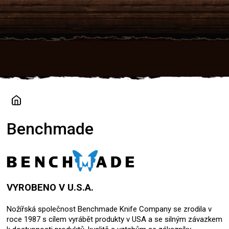
Přejít
na
obsah
Benchmade
VYROBENO V U.S.A.
Nožířská společnost Benchmade Knife Company se zrodila v
roce 1987 s cílem vyrábět produkty v USA a se silným závazkem