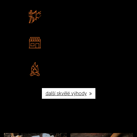
Zboží sami testujeme
U nás nekoupíte „zajíce v pytli“
2 kamenné prodejny
Navštivte nás v Praze a
Šumperku
Vlastní značka JuBö
Poctivá ruční výroba v ČR
další skvělé výhody
Užijte si to v přírodě
Vybavení, na které spoléháte nejčastěji