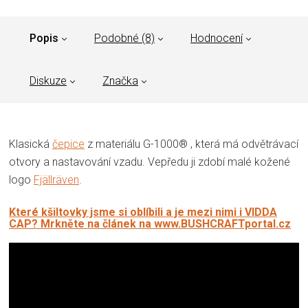
Popis
Podobné (8)
Hodnocení
Diskuze
Značka
Klasická
čepice
z materiálu G-1000® , která má odvětrávací
otvory a nastavování vzadu. Vepředu ji zdobí malé kožené
logo
Fjällräven
.
Které kšiltovky jsme si oblíbili a je mezi nimi i VIDDA
CAP? Mrkněte na článek na www.BUSHCRAFTportal.cz