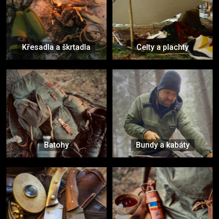
Křesadla a škrtadla
Celty a plachty
Batohy
Bundy a kabáty