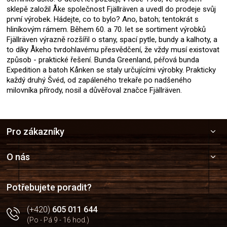
sklepě založil Åke společnost Fjällräven a uvedl do prodeje svůj
první výrobek. Hádejte, co to bylo? Ano, batoh; tentokrát s
hliníkovým rámem. Během 60. a 70. let se sortiment výrobků
Fjällräven výrazně rozšířil o stany, spací pytle, bundy a kalhoty, a
to díky Åkeho tvrdohlavému přesvědčení, že vždy musí existovat
způsob - praktické řešení. Bunda Greenland, péřová bunda
Expedition a batoh Kånken se staly určujícími výrobky. Prakticky
každý druhý Švéd, od zapáleného trekaře po nadšeného
milovníka přírody, nosil a důvěřoval značce Fjällräven.
Z
Pro zákazníky
á
p
a
O nás
t
í
Potřebujete poradit?
(+420)
605 011 644
(Po - Pá 9 - 16 hod.)