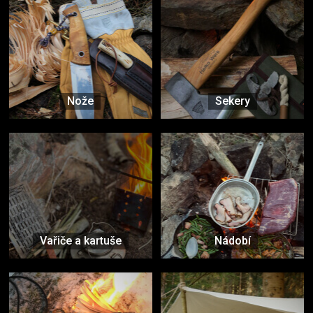
Nože
Sekery
Vařiče a kartuše
Nádobí