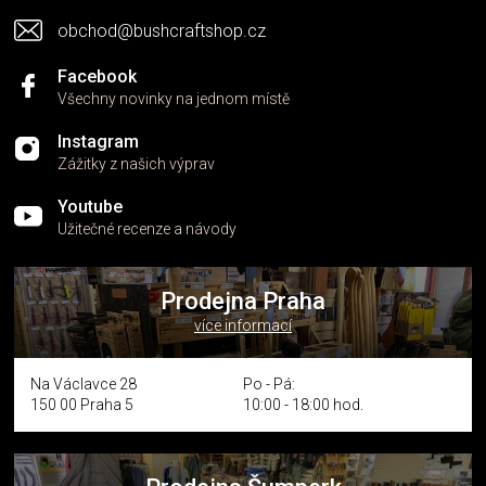
obchod@bushcraftshop.cz
Facebook
Všechny novinky na jednom místě
Instagram
Zážitky z našich výprav
Youtube
Užitečné recenze a návody
Prodejna Praha
více informací
Na Václavce 28
Po - Pá:
150 00 Praha 5
10:00 - 18:00 hod.