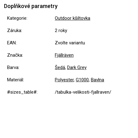
Doplňkové parametry
Kategorie
:
Outdoor kšiltovka
Záruka
:
2 roky
EAN
:
Zvolte variantu
Značka
:
Fjällräven
Barva
:
Šedá
,
Dark Grey
Materiál
:
Polyester
,
G1000
,
Bavlna
#sizes_table#
:
/tabulka-velikosti-fjallraven/