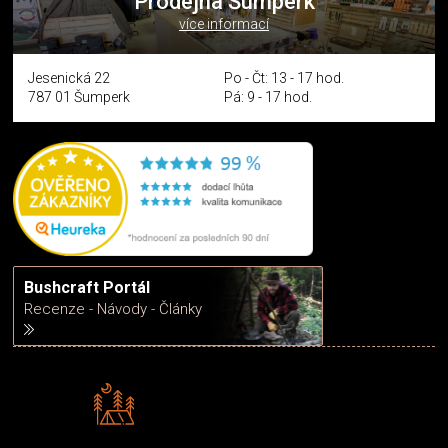
Prodejna Šumperk
více informací
Jesenická 22
Po - Čt: 13 - 17 hod.
787 01 Šumperk
Pá: 9 - 17 hod.
Bushcraft Portál
Recenze - Návody - Články
Rádi předáváme zkušenosti
Poradíme vám s výběrem