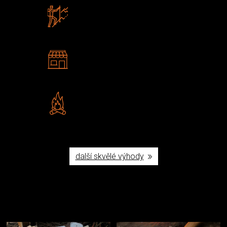
Zboží sami testujeme
U nás nekoupíte „zajíce v pytli“
2 kamenné prodejny
Navštivte nás v Praze a
Šumperku
Vlastní značka JuBö
Poctivá ruční výroba v ČR
další skvělé výhody
Užijte si to v přírodě
Vybavení, na které spoléháte nejčastěji