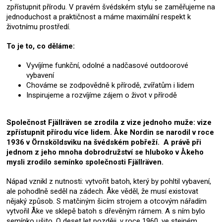
zpřístupnit přírodu. V pravém švédském stylu se zaměřujeme na
jednoduchost a praktičnost a máme maximální respekt k
životnímu prostředí.
To je to, co děláme:
Vyvíjíme funkční, odolné a nadčasové outdoorové
vybavení
Chováme se zodpovědně k přírodě, zvířatům i lidem
Inspirujeme a rozvíjíme zájem o život v přírodě
Společnost Fjällräven se zrodila z vize jednoho muže: vize
zpřístupnit přírodu více lidem. Åke Nordin se narodil v roce
1936 v Örnsköldsviku na švédském pobřeží. A právě při
jednom z jeho mnoha dobrodružství se hluboko v Åkeho
mysli zrodilo semínko společnosti Fjällräven.
Nápad vznikl z nutnosti: vytvořit batoh, který by pohltil vybavení,
ale pohodlně seděl na zádech. Åke věděl, že musí existovat
nějaký způsob. S matčiným šicím strojem a otcovým nářadím
vytvořil Åke ve sklepě batoh s dřevěným rámem. A s ním bylo
semínko ušito. O deset let později, v roce 1960, ve stejném