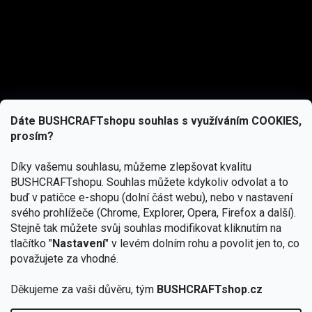
Dáte BUSHCRAFTshopu souhlas s využíváním COOKIES,
prosím?
Díky vašemu souhlasu, můžeme zlepšovat kvalitu
BUSHCRAFTshopu.
Souhlas můžete kdykoliv odvolat a to
buď v patičce e-shopu (dolní část webu), nebo v nastavení
svého prohlížeče (Chrome, Explorer, Opera, Firefox a další).
Stejně tak můžete svůj souhlas modifikovat kliknutím na
tlačítko "
Nastavení
" v levém dolním rohu a povolit jen to, co
Přihlásit se
považujete za vhodné.
Vložením e-mailu souhlasíte s
Děkujeme za vaši důvěru, tým
BUSHCRAFTshop.cz
podmínkami ochrany osobních údajů