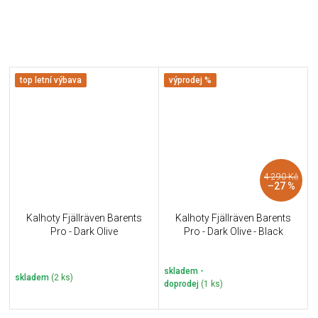
top letní výbava
výprodej %
4 290 Kč
–27 %
Kalhoty Fjällräven Barents
Kalhoty Fjällräven Barents
Pro - Dark Olive
Pro - Dark Olive - Black
skladem -
skladem
(2 ks)
doprodej
(1 ks)