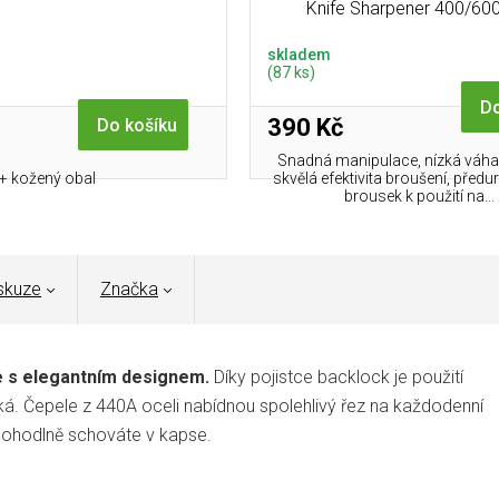
Knife Sharpener 400/600
skladem
(87 ks)
Do
390 Kč
Do košíku
Snadná manipulace, nízká váha
+ kožený obal
skvělá efektivita broušení, předu
brousek k použití na...
skuze
Značka
ce s elegantním designem.
Díky pojistce backlock je použití
á. Čepele z 440A oceli nabídnou spolehlivý řez na každodenní
 pohodlně schováte v kapse.