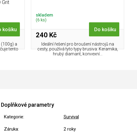
 Grit
skladem
(6 ks)
 košíku
Do košíku
240 Kč
 (100g) a
Ideální řešení pro broušení nástrojů na
rčuje tento
cesty, používá tyto typy brusiva: Keramika,
hrubý diamant, konvexní...
Doplňkové parametry
Kategorie
:
Survival
Záruka
:
2 roky