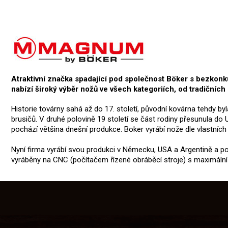
Atraktivní značka spadající pod společnost Böker s bezkon
nabízí široký výběr nožů ve všech kategoriích, od tradičníc
Historie továrny sahá až do 17. století, původní kovárna tehdy b
brusičů. V druhé polovině 19 století se část rodiny přesunula do
pochází většina dnešní produkce. Boker vyrábí nože dle vlastních
Nyní firma vyrábí svou produkci v Německu, USA a Argentině a 
vyráběny na CNC (počítačem řízené obráběcí stroje) s maximální 
Z
á
p
a