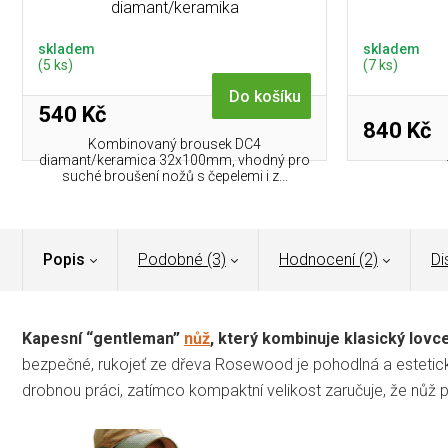
diamant/keramika
skladem
skladem
(5 ks)
(7 ks)
Do košíku
540 Kč
840 Kč
Kombinovaný brousek DC4
diamant/keramica 32x100mm, vhodný pro
suché broušení nožů s čepelemi i z...
Popis
Podobné (3)
Hodnocení (2)
Di
Kapesní “gentleman”
nůž
, který kombinuje klasický lov
bezpečné, rukojeť ze dřeva Rosewood je pohodlná a estetick
drobnou práci, zatímco kompaktní velikost zaručuje, že nůž