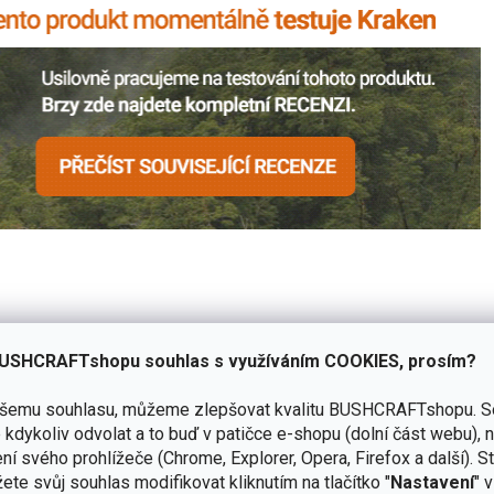
ošení
USHCRAFTshopu souhlas s využíváním COOKIES, prosím?
práci.
ašemu souhlasu, můžeme zlepšovat kvalitu BUSHCRAFTshopu.
S
kdykoliv odvolat a to buď v patičce e-shopu (dolní část webu), 
obrá odolnost proti korozi.
ní svého prohlížeče (Chrome, Explorer, Opera, Firefox a další). S
ete svůj souhlas modifikovat kliknutím na tlačítko "
Nastavení
" 