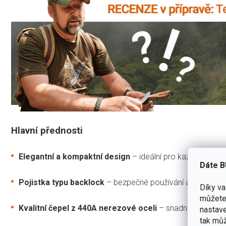
Hlavní přednosti
Elegantní a kompaktní design
– ideální pro každodenní n
Dáte B
Pojistka typu backlock
– bezpečné používání a jistota při 
Díky v
můžete 
Kvalitní čepel z 440A nerezové oceli
– snadná údržba, d
nastave
tak můž