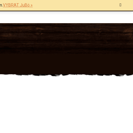
m.
VYBRAT JuBö »