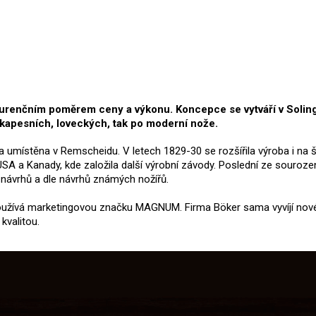
kurenčním poměrem ceny a výkonu. Koncepce se vytváří v Solin
h kapesních, loveckých, tak po moderní nože.
yla umístěna v Remscheidu. V letech 1829-30 se rozšířila výroba i n
 USA a Kanady, kde založila další výrobní závody. Poslední ze souro
 návrhů a dle návrhů známých nožířů.
používá marketingovou značku MAGNUM. Firma Böker sama vyvíjí nové
kvalitou.