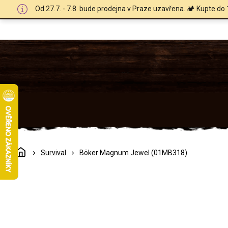
Přejít
Od 27.7. - 7.8. bude prodejna v Praze uzavřena. 🏕️ Kupte do 
na
obsah
Domů
Survival
Böker Magnum Jewel (01MB318)