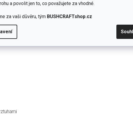
rohu a povolit jen to, co považujete za vhodné.
ží kapsu ani
batoh
.
me za vaši důvěru, tým
BUSHCRAFTshop.cz
avení
Souh
ýztuhami