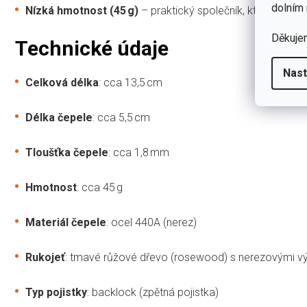
dolním 
Nízká hmotnost (45 g)
– praktický společník, který nezatí
Děkuje
Technické údaje
Nast
Celková délka
: cca 13,5 cm
Délka čepele
: cca 5,5 cm
Tloušťka čepele
: cca 1,8 mm
Hmotnost
: cca 45 g
Materiál čepele
: ocel 440A (nerez)
Rukojeť
: tmavé růžové dřevo (rosewood) s nerezovými v
Typ pojistky
: backlock (zpětná pojistka)