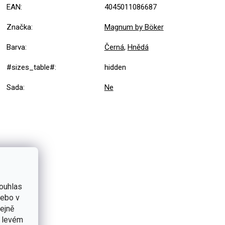
EAN
:
4045011086687
Značka
:
Magnum by Böker
Barva
:
Černá
,
Hnědá
#sizes_table#
:
hidden
Sada
:
Ne
ouhlas
nebo v
tejně
v levém