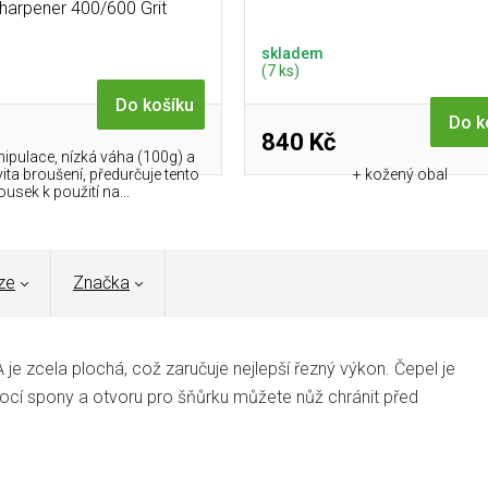
Sharpener 400/600 Grit
skladem
(7 ks)
Do košíku
Do k
840 Kč
pulace, nízká váha (100g) a
vita broušení, předurčuje tento
+ kožený obal
ousek k použití na...
ze
Značka
je zcela plochá, což zaručuje nejlepší řezný výkon. Čepel je
mocí
spony
a
otvoru
pro šňůrku můžete nůž chránit před