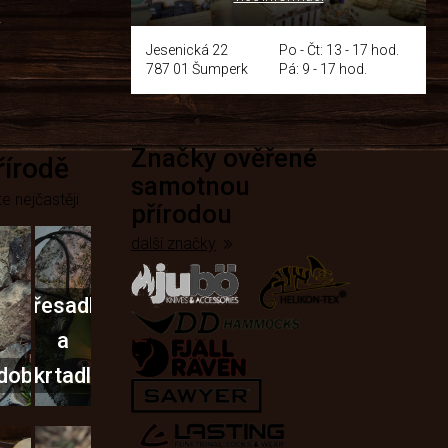
y
Jesenická 22
Po - Čt: 13 - 17 hod.
787 01 Šumperk
Pá: 9 - 17 hod.
Značky ověřené
přírodě
samotnou
e nejčastěji
přírodou
další značky
Křesadla
a
dobí
škrtadla