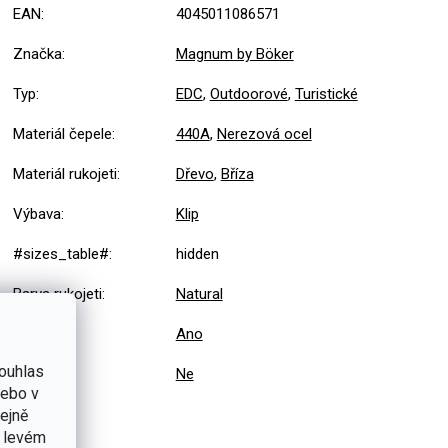
EAN
:
4045011086571
Značka
:
Magnum by Böker
Typ
:
EDC
,
Outdoorové
,
Turistické
Materiál čepele
:
440A
,
Nerezová ocel
Materiál rukojeti
:
Dřevo
,
Bříza
Výbava
:
Klip
#sizes_table#
:
hidden
Barva rukojeti
:
Natural
Pojistka
:
Ano
ouhlas
Sada
:
Ne
nebo v
tejně
v levém