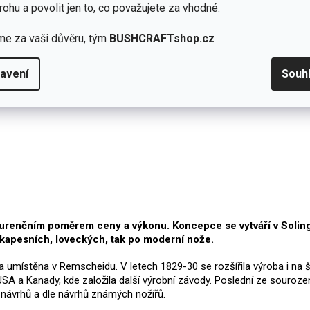
rohu a povolit jen to, co považujete za vhodné.
me za vaši důvěru, tým
BUSHCRAFTshop.cz
Přidat hodnocení
avení
Souh
kurenčním poměrem ceny a výkonu. Koncepce se vytváří v Solin
h kapesních, loveckých, tak po moderní nože.
yla umístěna v Remscheidu. V letech 1829-30 se rozšířila výroba i n
 USA a Kanady, kde založila další výrobní závody. Poslední ze souro
 návrhů a dle návrhů známých nožířů.