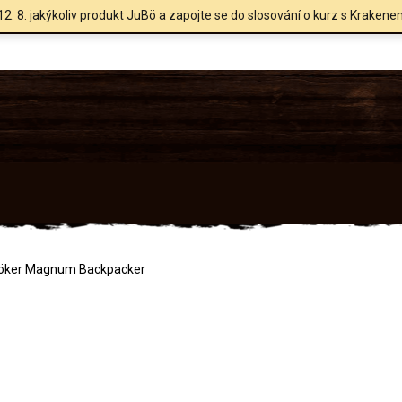
12. 8. jakýkoliv produkt JuBö a zapojte se do slosování o kurz s Krakene
öker Magnum Backpacker