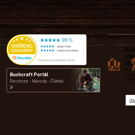
Rád
pře
zku
Por
Bushcraft Portál
vám
výb
Recenze - Návody - Články
da