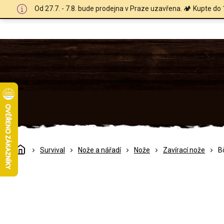
Přejít
Od 27.7. - 7.8. bude prodejna v Praze uzavřena. 🏕️ Kupte do 
na
obsah
Domů
Survival
Nože a nářadí
Nože
Zavírací nože
B