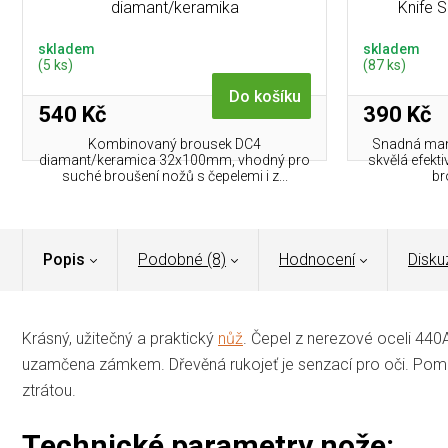
diamant/keramika
Knife 
skladem
skladem
(5 ks)
(87 ks)
Do košíku
540 Kč
390 Kč
Kombinovaný brousek DC4
Snadná mani
diamant/keramica 32x100mm, vhodný pro
skvělá efekti
suché broušení nožů s čepelemi i z...
br
Popis
Podobné (8)
Hodnocení
Disku
Krásný, užitečný a praktický
nůž
. Čepel z
nerezové
oceli
440A 
uzamčena zámkem. Dřevěná rukojeť je senzací pro oči. Po
ztrátou.
Technické parametry nože: