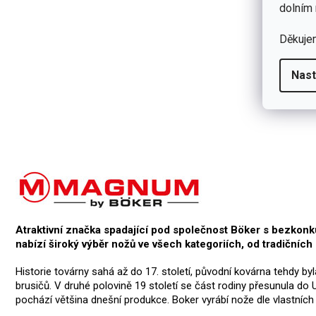
dolním 
Děkuje
Nast
Atraktivní značka spadající pod společnost Böker s bezkon
nabízí široký výběr nožů ve všech kategoriích, od tradičníc
Historie továrny sahá až do 17. století, původní kovárna tehdy b
brusičů. V druhé polovině 19 století se část rodiny přesunula do
pochází většina dnešní produkce. Boker vyrábí nože dle vlastních