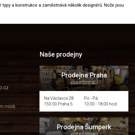
 typy a konstrukce a zaměstnává několik designérů. Nože jsou
Naše prodejny
Prodejna Praha
více informací
p.cz
Na Václavce 28
Po - Pá:
150 00 Praha 5
10:00 - 18:00 hod.
om místě
Prodejna Šumperk
více informací