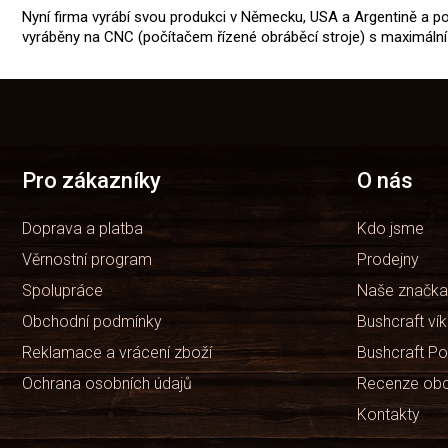
Nyní firma vyrábí svou produkci v Německu, USA a Argentině a 
vyráběny na CNC (počítačem řízené obráběcí stroje) s maximální 
Z
á
p
a
t
Pro zákazníky
O nás
í
Doprava a platba
Kdo jsme
Věrnostní program
Prodejny
Spolupráce
Naše značka
Obchodní podmínky
Bushcraft ví
Reklamace a vrácení zboží
Bushcraft Po
Ochrana osobních údajů
Recenze ob
Kontakty