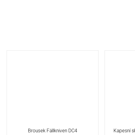
Brousek Fällkniven DC4
Kapesní s