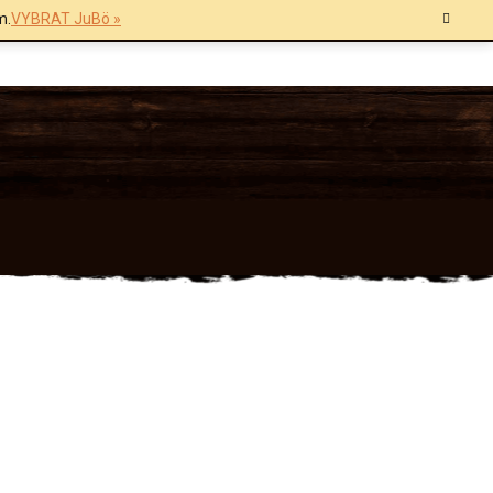
m.
VYBRAT JuBö »