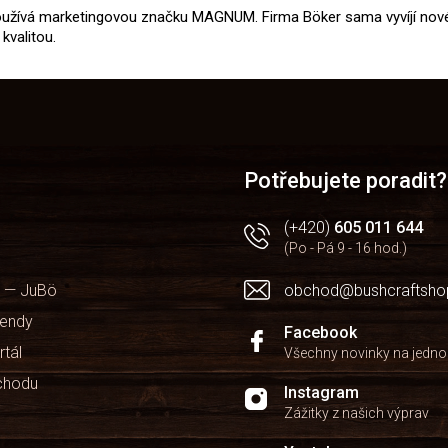
používá marketingovou značku MAGNUM. Firma Böker sama vyvíjí nové
kvalitou.
Potřebujete poradit?
(+420)
605 011 644
(Po - Pá 9 - 16 hod.)
 — JuBö
obchod@bushcraftsho
kendy
Facebook
rtál
Všechny novinky na jedn
chodu
Instagram
Zážitky z našich výprav