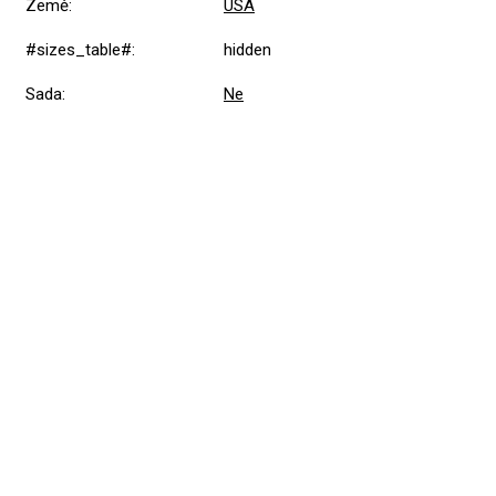
Země
:
USA
#sizes_table#
:
hidden
Sada
:
Ne
Přidat hodnocení