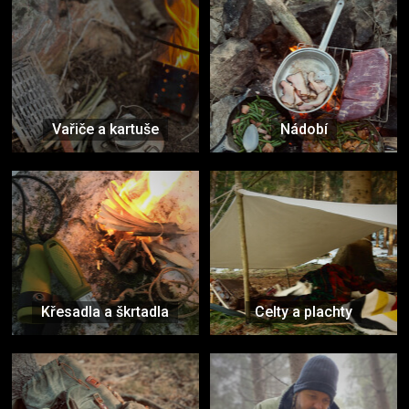
Vařiče a kartuše
Nádobí
Křesadla a škrtadla
Celty a plachty