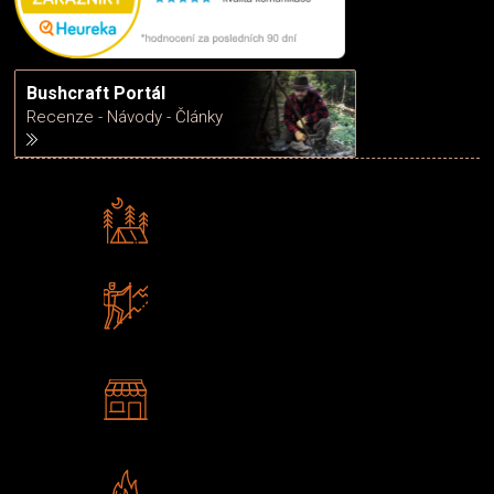
Bushcraft Portál
Recenze - Návody - Články
Rádi předáváme zkušenosti
Poradíme vám s výběrem
Zboží sami testujeme
U nás nekoupíte „zajíce v pytli“
2 kamenné prodejny
Navštivte nás v Praze a
Šumperku
Vlastní značka JuBö