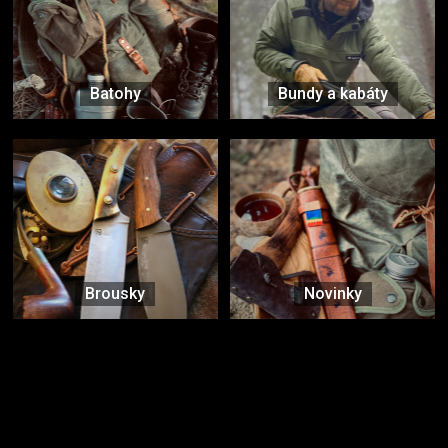
Batohy
Bundy a kabáty
Brousky
Novinky
Značky ověřené samotnou přírodou
další značky