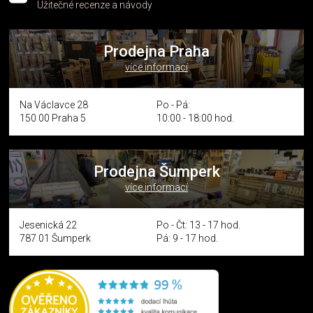
Užitečné recenze a návody
Prodejna Praha
více informací
Na Václavce 28
Po - Pá:
150 00 Praha 5
10:00 - 18:00 hod.
Prodejna Šumperk
více informací
Jesenická 22
Po - Čt: 13 - 17 hod.
787 01 Šumperk
Pá: 9 - 17 hod.