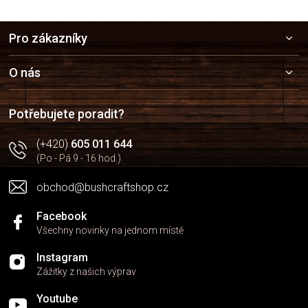
Z
Pro zákazníky
á
p
a
O nás
t
í
Potřebujete poradit?
(+420)
605 011 644
(Po - Pá 9 - 16 hod.)
obchod@bushcraftshop.cz
Facebook
Všechny novinky na jednom místě
Instagram
Zážitky z našich výprav
Youtube