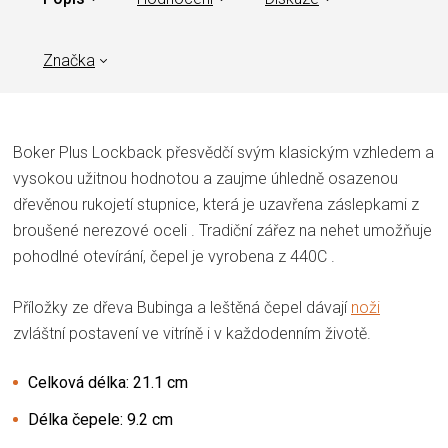
Značka
Boker Plus
Lockback
přesvědčí svým klasickým vzhledem a
vysokou užitnou hodnotou a zaujme úhledně osazenou
dřevěnou rukojetí stupnice, která je uzavřena záslepkami z
broušené
nerezové oceli
.
Tradiční
zářez na nehet
umožňuje
pohodlné otevírání, čepel je vyrobena z
440C
.
Příložky ze
dřeva Bubinga
a leštěná čepel dávají
noži
zvláštní postavení ve vitríně i v každodenním životě.
Celková délka: 21.1 cm
Délka čepele: 9.2 cm