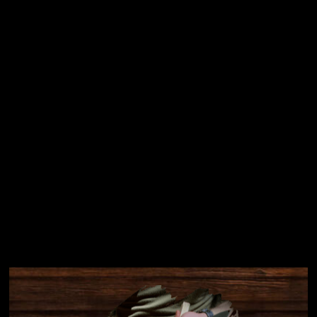
Vložením e-mailu souhlasíte s
podmínkami ochrany
osobních údajů
Přihlásit se
Instagram