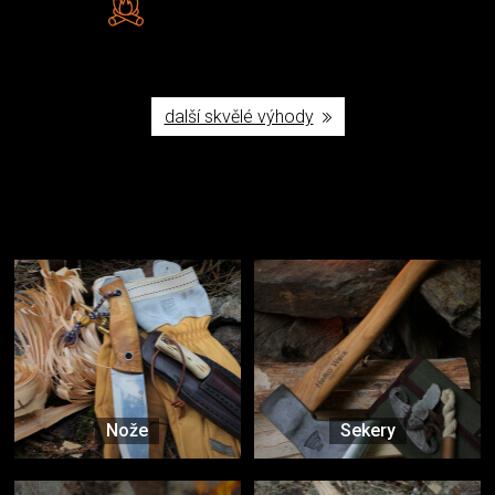
Poctivá ruční výroba v ČR
další skvělé výhody
Užijte si to v přírodě
Vybavení, na které spoléháte nejčastěji
Nože
Sekery