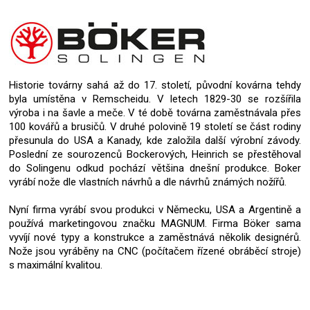
Historie továrny sahá až do 17. století, původní kovárna tehdy
byla umístěna v Remscheidu. V letech 1829-30 se rozšířila
výroba i na šavle a meče. V té době továrna zaměstnávala přes
100 kovářů a brusičů. V druhé polovině 19 století se část rodiny
přesunula do USA a Kanady, kde založila další výrobní závody.
Poslední ze sourozenců Bockerových, Heinrich se přestěhoval
do Solingenu odkud pochází většina dnešní produkce. Boker
vyrábí nože dle vlastních návrhů a dle návrhů známých nožířů.
Nyní firma vyrábí svou produkci v Německu, USA a Argentině a
používá marketingovou značku MAGNUM. Firma Böker sama
vyvíjí nové typy a konstrukce a zaměstnává několik designérů.
Nože jsou vyráběny na CNC (počítačem řízené obráběcí stroje)
s maximální kvalitou.