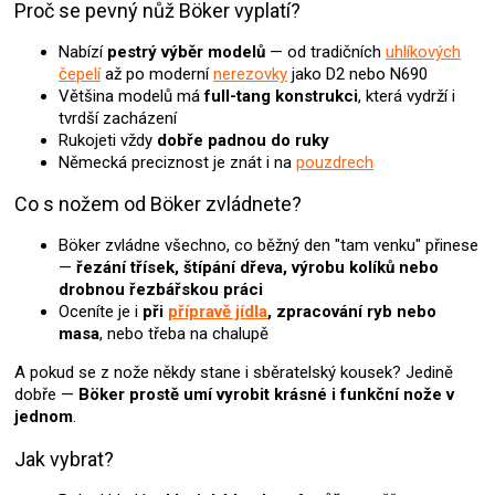
k
Proč se pevný nůž Böker vyplatí?
y
v
Nabízí
pestrý výběr modelů
— od tradičních
uhlíkových
ý
čepelí
až po moderní
nerezovky
jako D2 nebo N690
p
Většina modelů má
full-tang konstrukci
, která vydrží i
i
tvrdší zacházení
s
Rukojeti vždy
dobře padnou do ruky
u
Německá preciznost je znát i na
pouzdrech
Co s nožem od Böker zvládnete?
Böker zvládne všechno, co běžný den "tam venku" přinese
—
řezání třísek, štípání dřeva, výrobu kolíků nebo
drobnou řezbářskou práci
Oceníte je i
při
přípravě jídla
, zpracování ryb nebo
masa
, nebo třeba na chalupě
A pokud se z nože někdy stane i sběratelský kousek? Jedině
dobře —
Böker prostě umí vyrobit krásné i funkční nože v
jednom
.
Jak vybrat?