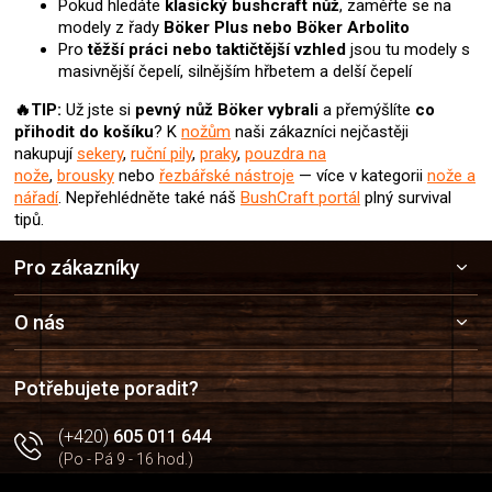
Pokud hledáte
klasický bushcraft nůž
, zaměřte se na
modely z řady
Böker Plus nebo Böker Arbolito
Pro
těžší práci nebo taktičtější vzhled
jsou tu modely s
masivnější čepelí, silnějším hřbetem a delší čepelí
🔥TIP:
Už jste si
pevný nůž
Böker
vybrali
a přemýšlíte
co
přihodit do košíku
? K
nožům
naši zákazníci nejčastěji
nakupují
sekery
,
ruční pily
,
praky
,
pouzdra na
nože
,
brousky
nebo
řezbářské nástroje
— více v kategorii
nože a
nářadí
.
Nepřehlédněte také náš
BushCraft portál
plný survival
tipů.
Z
Pro zákazníky
á
p
a
O nás
t
í
Potřebujete poradit?
(+420)
605 011 644
(Po - Pá 9 - 16 hod.)