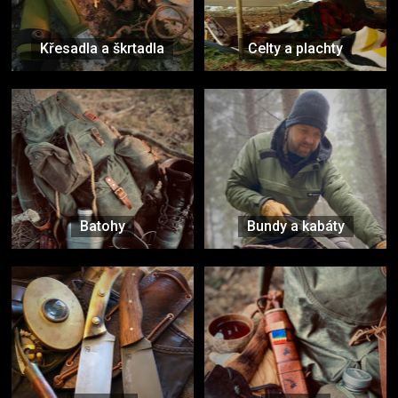
Křesadla a škrtadla
Celty a plachty
Batohy
Bundy a kabáty