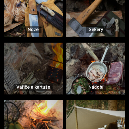
Nože
Sekery
Vařiče a kartuše
Nádobí