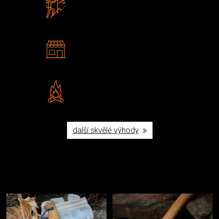
Zboží sami testujeme
U nás nekoupíte „zajíce v pytli“
2 kamenné prodejny
Navštivte nás v Praze a
Šumperku
Vlastní značka JuBö
Poctivá ruční výroba v ČR
další skvělé výhody
Užijte si to v přírodě
Vybavení, na které spoléháte nejčastěji