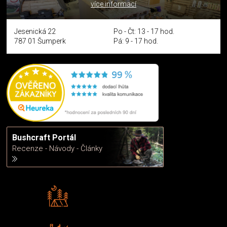
více informací
Jesenická 22
Po - Čt: 13 - 17 hod.
787 01 Šumperk
Pá: 9 - 17 hod.
Bushcraft Portál
Recenze - Návody - Články
Rádi předáváme zkušenosti
Poradíme vám s výběrem