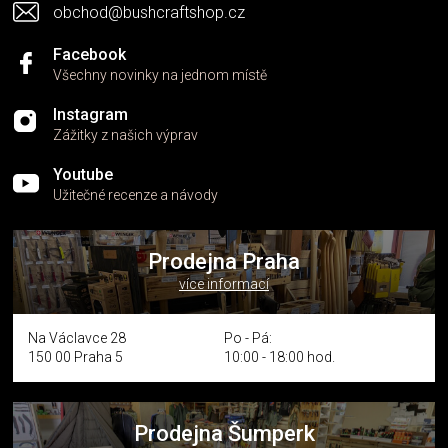
obchod@bushcraftshop.cz
Facebook
Všechny novinky na jednom místě
Instagram
Zážitky z našich výprav
Youtube
Užitečné recenze a návody
Prodejna Praha
více informací
Na Václavce 28
Po - Pá:
150 00 Praha 5
10:00 - 18:00 hod.
Prodejna Šumperk