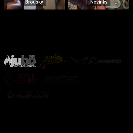
Brousky
Novinky
Značky ověřené samotnou přírodou
další značky
Odebírat newsletter