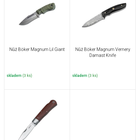
u
i
k
s
t
p
ů
r
o
d
u
Nůž Böker Magnum Lil Giant
Nůž Böker Magnum Vernery
k
Damast Knife
t
ů
skladem
(3 ks)
skladem
(3 ks)