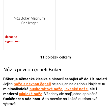
Nůž Böker Magnum
Challenger
dočasně
vyprodáno
11
položek celkem
O
v
l
Nůž s pevnou čepelí Böker
á
d
Böker je německá klasika s historií sahající až do 19. století.
a
Jejich
nože s pevnou čepelí
nejsou jen na ozdobu. Najdete tu
c
minimalistické
bushcraftové nože
,
lovecké nože
, ale i
í
moderní
taktické nože
. Všechny ale mají jedno společné —
p
funkčnost a odolnost
. A to oceníte na každé outdoorové
r
výpravě.
v