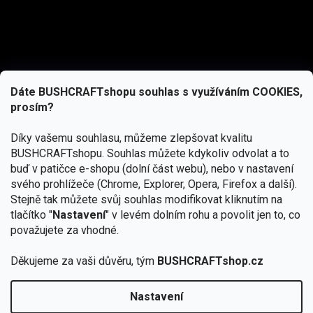
Dáte BUSHCRAFTshopu souhlas s využíváním COOKIES,
prosím?
Díky vašemu souhlasu, můžeme zlepšovat kvalitu
BUSHCRAFTshopu.
Souhlas můžete kdykoliv odvolat a to
buď v patičce e-shopu (dolní část webu), nebo v nastavení
svého prohlížeče (Chrome, Explorer, Opera, Firefox a další).
Stejně tak můžete svůj souhlas modifikovat kliknutím na
tlačítko "
Nastavení
" v levém dolním rohu a povolit jen to, co
Přihlásit se
považujete za vhodné.
Vložením e-mailu souhlasíte s
Děkujeme za vaši důvěru, tým
BUSHCRAFTshop.cz
podmínkami ochrany osobních údajů
Nastavení
Od 27.7. - 7.8. bude prodejna v Praze uzavřena.