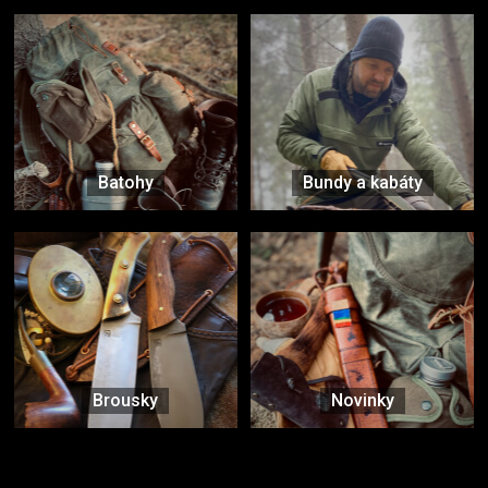
Batohy
Bundy a kabáty
Brousky
Novinky