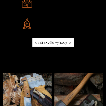
Navštivte nás v Praze a
Šumperku
Vlastní značka JuBö
Poctivá ruční výroba v ČR
další skvělé výhody
Užijte si to v přírodě
Vybavení, na které spoléháte nejčastěji