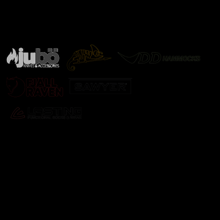
Značky ověřené samotnou přírodou
další značky
Odebírat newsletter
Vložte svůj e-mail a my vám budeme zasílat informace o
nových produktech na našem e-shopu.