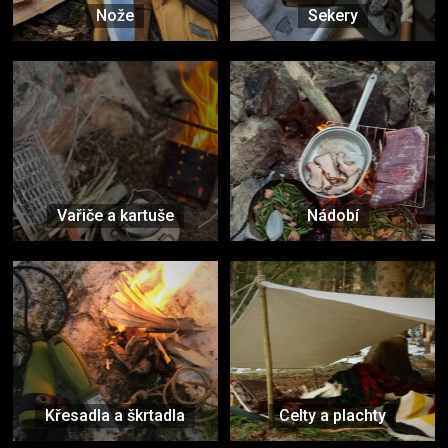
Nože
Sekery
Vařiče a kartuše
Nádobí
Křesadla a škrtadla
Celty a plachty