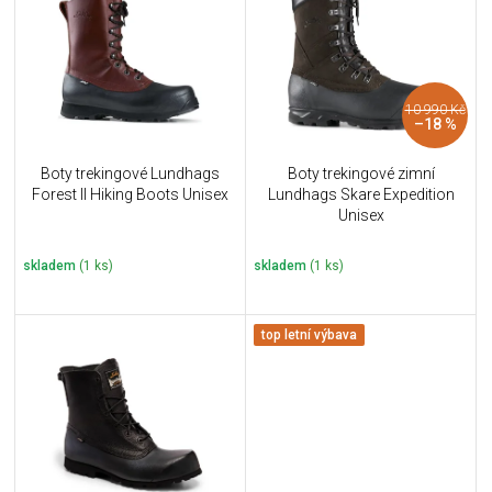
u
i
k
s
t
p
ů
r
10 990 Kč
o
–18 %
d
u
Boty trekingové Lundhags
Boty trekingové zimní
k
Forest II Hiking Boots Unisex
Lundhags Skare Expedition
t
Unisex
ů
skladem
(1 ks)
skladem
(1 ks)
top letní výbava