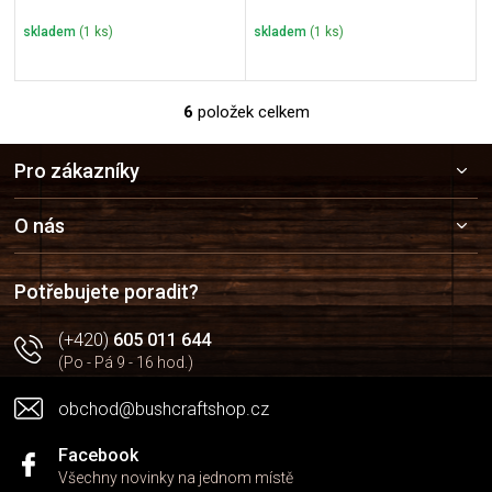
skladem
(1 ks)
skladem
(1 ks)
6
položek celkem
O
v
Z
l
Pro zákazníky
á
á
p
d
a
a
O nás
c
t
í
í
p
Potřebujete poradit?
r
v
(+420)
605 011 644
k
(Po - Pá 9 - 16 hod.)
y
v
obchod@bushcraftshop.cz
ý
p
i
Facebook
s
Všechny novinky na jednom místě