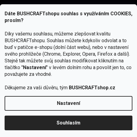
Dáte BUSHCRAFTshopu souhlas s využíváním COOKIES,
prosím?
Díky vašemu souhlasu, můžeme zlepšovat kvalitu
BUSHCRAFTshopu.
Souhlas můžete kdykoliv odvolat a to
buď v patičce e-shopu (dolní část webu), nebo v nastavení
svého prohlížeče (Chrome, Explorer, Opera, Firefox a další).
Stejně tak můžete svůj souhlas modifikovat kliknutím na
tlačítko "
Nastavení
" v levém dolním rohu a povolit jen to, co
Přihlásit se
považujete za vhodné.
Vložením e-mailu souhlasíte s
podmínkami ochrany osobních údajů
Děkujeme za vaši důvěru, tým
BUSHCRAFTshop.cz
Nastavení
Od 27.7. - 7.8. bude prodejna v Praze uzavřena.
Copyright 2026
BUSHCRAFTshop.cz
. Všechna práva
🏕️ Kupte do 12. 8. jakýkoliv produkt JuBö a
vyhrazena.
Upravit nastavení cookies
zapojte se do slosování o kurz s
Souhlasím
Krakenem.
VYBRAT JuBö »
Vytvořil Shoptet