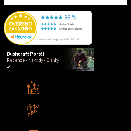
Bushcraft Portál
Recenze - Návody - Články
Rádi předáváme zkušenosti
Poradíme vám s výběrem
Zboží sami testujeme
U nás nekoupíte „zajíce v pytli“
2 kamenné prodejny