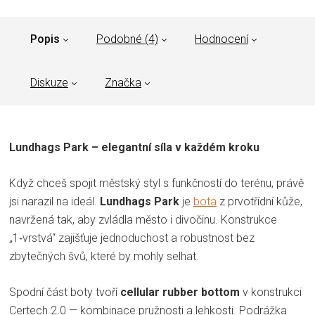
Popis
Podobné (4)
Hodnocení
Diskuze
Značka
Lundhags Park – elegantní síla v každém kroku
Když chceš spojit městský styl s funkčností do terénu, právě
jsi narazil na ideál.
Lundhags Park
je
bota
z prvotřídní kůže,
navržená tak, aby zvládla město i divočinu. Konstrukce
„1‑vrstvá“ zajišťuje jednoduchost a robustnost bez
zbytečných švů, které by mohly selhat.
Spodní část boty tvoří
cellular rubber bottom
v konstrukci
Certech 2.0 — kombinace pružnosti a lehkosti. Podrážka