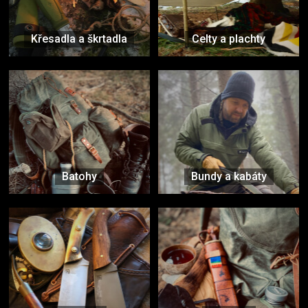
Křesadla a škrtadla
Celty a plachty
Batohy
Bundy a kabáty