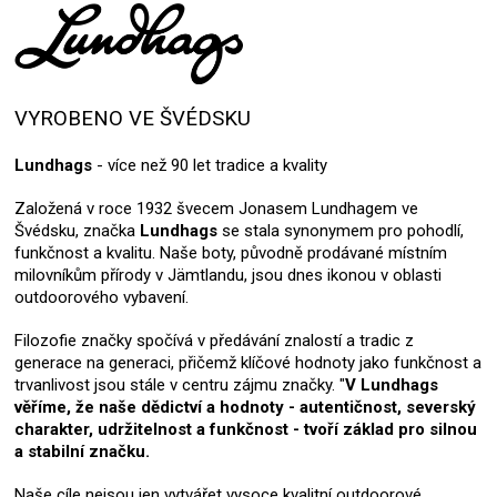
VYROBENO VE ŠVÉDSKU
Lundhags
- více než 90 let tradice a kvality
Založená v roce 1932 švecem Jonasem Lundhagem ve
Švédsku, značka
Lundhags
se stala synonymem pro pohodlí,
funkčnost a kvalitu. Naše boty, původně prodávané místním
milovníkům přírody v Jämtlandu, jsou dnes ikonou v oblasti
outdoorového vybavení.
Filozofie značky spočívá v předávání znalostí a tradic z
generace na generaci, přičemž klíčové hodnoty jako funkčnost a
trvanlivost jsou stále v centru zájmu značky. "
V Lundhags
věříme, že naše dědictví a hodnoty - autentičnost, severský
charakter, udržitelnost a funkčnost - tvoří základ pro silnou
a stabilní značku.
Naše cíle nejsou jen vytvářet vysoce kvalitní outdoorové