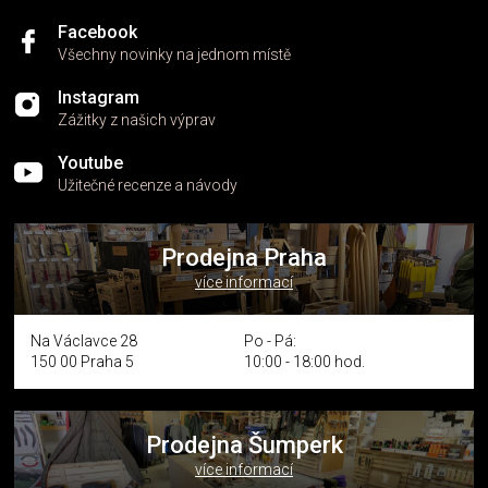
Facebook
Všechny novinky na jednom místě
Instagram
Zážitky z našich výprav
Youtube
Užitečné recenze a návody
Prodejna Praha
více informací
Na Václavce 28
Po - Pá:
150 00 Praha 5
10:00 - 18:00 hod.
Prodejna Šumperk
více informací