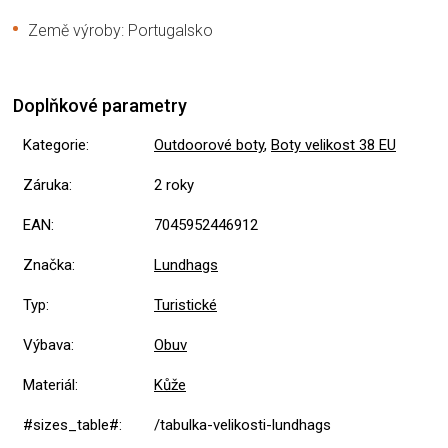
Země výroby: Portugalsko
Doplňkové parametry
Kategorie
:
Outdoorové boty
,
Boty velikost 38 EU
Záruka
:
2 roky
EAN
:
7045952446912
Značka
:
Lundhags
Typ
:
Turistické
Výbava
:
Obuv
Materiál
:
Kůže
#sizes_table#
:
/tabulka-velikosti-lundhags