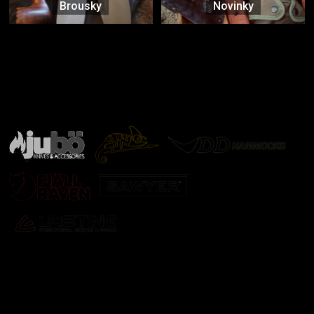
Brousky
Novinky
Značky ověřené samotnou přírodou
další značky
Odebírat newsletter