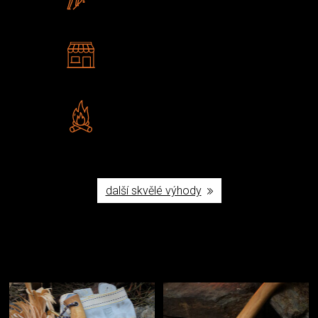
U nás nekoupíte „zajíce v pytli“
2 kamenné prodejny
Navštivte nás v Praze a
Šumperku
Vlastní značka JuBö
Poctivá ruční výroba v ČR
další skvělé výhody
Užijte si to v přírodě
Vybavení, na které spoléháte nejčastěji