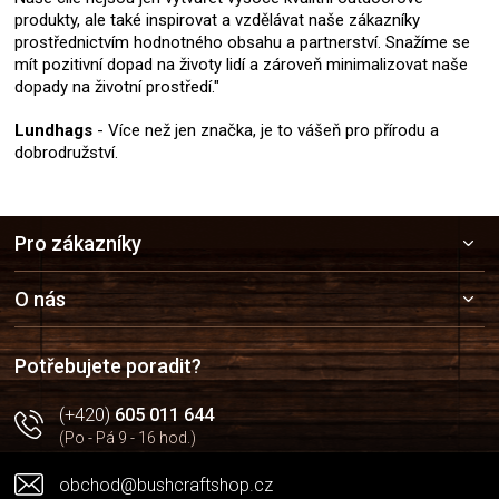
produkty, ale také inspirovat a vzdělávat naše zákazníky
prostřednictvím hodnotného obsahu a partnerství. Snažíme se
mít pozitivní dopad na životy lidí a zároveň minimalizovat naše
dopady na životní prostředí."
Lundhags
- Více než jen značka, je to vášeň pro přírodu a
dobrodružství.
Z
Pro zákazníky
á
p
a
O nás
t
í
Potřebujete poradit?
(+420)
605 011 644
(Po - Pá 9 - 16 hod.)
obchod@bushcraftshop.cz