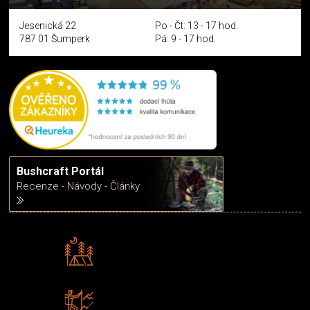
Jesenická 22
Po - Čt: 13 - 17 hod.
787 01 Šumperk
Pá: 9 - 17 hod.
Bushcraft Portál
Recenze - Návody - Články
Rádi předáváme zkušenosti
Poradíme vám s výběrem
Zboží sami testujeme