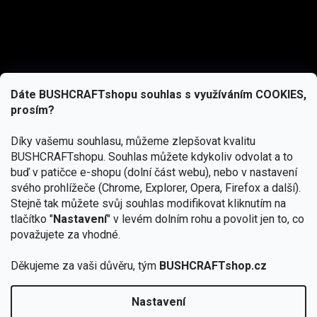
Dáte BUSHCRAFTshopu souhlas s využíváním COOKIES,
prosím?
Díky vašemu souhlasu, můžeme zlepšovat kvalitu
BUSHCRAFTshopu.
Souhlas můžete kdykoliv odvolat a to
buď v patičce e-shopu (dolní část webu), nebo v nastavení
svého prohlížeče (Chrome, Explorer, Opera, Firefox a další).
Stejně tak můžete svůj souhlas modifikovat kliknutím na
tlačítko "
Nastavení
" v levém dolním rohu a povolit jen to, co
Přihlásit se
považujete za vhodné.
Vložením e-mailu souhlasíte s
podmínkami ochrany osobních údajů
Děkujeme za vaši důvěru, tým
BUSHCRAFTshop.cz
Nastavení
Od 27.7. - 7.8. bude prodejna v Praze uzavřena.