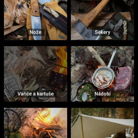
Nože
Sekery
Vařiče a kartuše
Nádobí