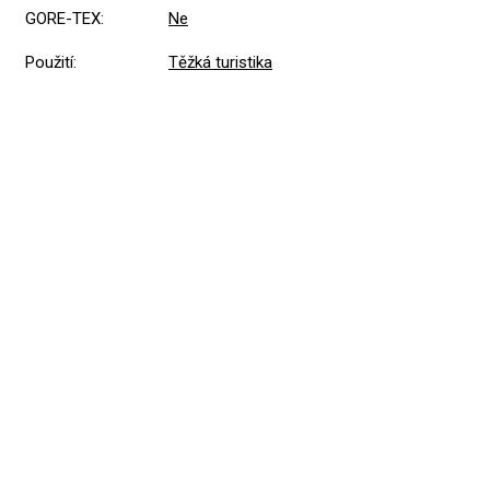
GORE-TEX
:
Ne
Použití
:
Těžká turistika
Přidat hodnocení