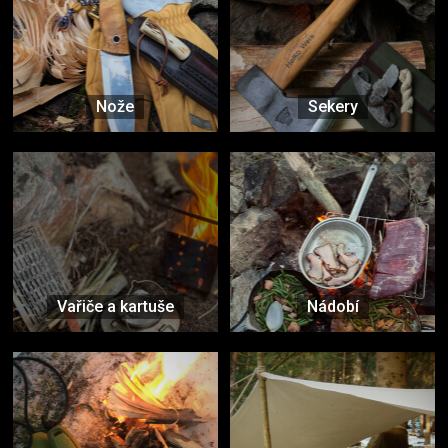
Nože
Sekery
Vařiče a kartuše
Nádobí