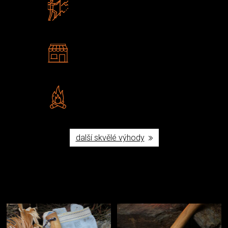
Zboží sami testujeme
U nás nekoupíte „zajíce v pytli“
2 kamenné prodejny
Navštivte nás v Praze a
Šumperku
Vlastní značka JuBö
Poctivá ruční výroba v ČR
další skvělé výhody
Užijte si to v přírodě
Vybavení, na které spoléháte nejčastěji