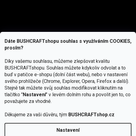
Dáte BUSHCRAFTshopu souhlas s využíváním COOKIES,
prosím?
Díky vašemu souhlasu, můžeme zlepšovat kvalitu
BUSHCRAFTshopu.
Souhlas můžete kdykoliv odvolat a to
buď v patičce e-shopu (dolní část webu), nebo v nastavení
svého prohlížeče (Chrome, Explorer, Opera, Firefox a další).
Stejně tak můžete svůj souhlas modifikovat kliknutím na
tlačítko "
Nastavení
" v levém dolním rohu a povolit jen to, co
Přihlásit se
považujete za vhodné.
Vložením e-mailu souhlasíte s
Děkujeme za vaši důvěru, tým
BUSHCRAFTshop.cz
podmínkami ochrany osobních údajů
Nastavení