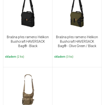
u
i
k
s
t
p
ů
r
o
d
u
Brašna přes rameno Helikon
Brašna přes rameno Helikon
k
Bushcraft HAVERSACK
Bushcraft HAVERSACK
t
Bag® - Black
Bag® - Olive Green / Black
ů
skladem
(2 ks)
skladem
(3 ks)