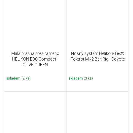
Malá brašna přes rameno
Nosný systém Helikon-Tex®
HELIKON EDC Compact -
Foxtrot MK2 Belt Rig - Coyote
OLIVE GREEN
skladem
(2 ks)
skladem
(3 ks)