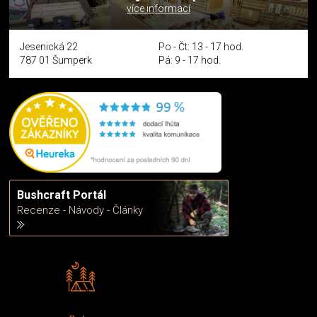
více informací
Jesenická 22
Po - Čt: 13 - 17 hod.
787 01 Šumperk
Pá: 9 - 17 hod.
Bushcraft Portál
Recenze - Návody - Články
Rádi předáváme zkušenosti
Poradíme vám s výběrem