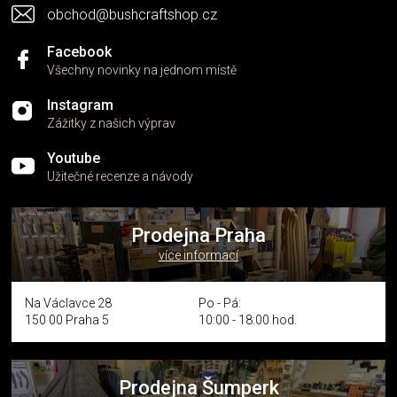
s
obchod@bushcraftshop.cz
u
Facebook
Všechny novinky na jednom místě
Instagram
Zážitky z našich výprav
Youtube
Užitečné recenze a návody
Prodejna Praha
více informací
Na Václavce 28
Po - Pá:
150 00 Praha 5
10:00 - 18:00 hod.
Prodejna Šumperk