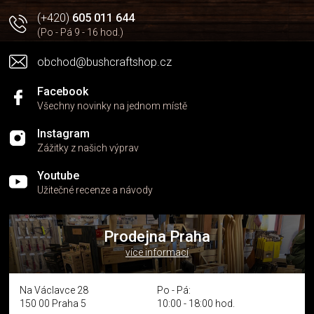
(+420)
605 011 644
(Po - Pá 9 - 16 hod.)
obchod@bushcraftshop.cz
Facebook
Všechny novinky na jednom místě
Instagram
Zážitky z našich výprav
Youtube
Užitečné recenze a návody
Prodejna Praha
více informací
Na Václavce 28
Po - Pá:
150 00 Praha 5
10:00 - 18:00 hod.