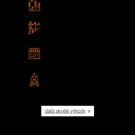
Rádi předáváme zkušenosti
Poradíme vám s výběrem
Zboží sami testujeme
U nás nekoupíte „zajíce v pytli“
2 kamenné prodejny
Navštivte nás v Praze a
Šumperku
Vlastní značka JuBö
Poctivá ruční výroba v ČR
další skvělé výhody
Užijte si to v přírodě