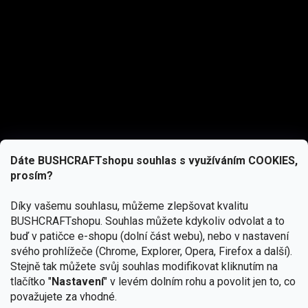
Dáte BUSHCRAFTshopu souhlas s využíváním COOKIES,
prosím?
Díky vašemu souhlasu, můžeme zlepšovat kvalitu
BUSHCRAFTshopu.
Souhlas můžete kdykoliv odvolat a to
buď v patičce e-shopu (dolní část webu), nebo v nastavení
svého prohlížeče (Chrome, Explorer, Opera, Firefox a další).
Stejně tak můžete svůj souhlas modifikovat kliknutím na
tlačítko "
Nastavení
" v levém dolním rohu a povolit jen to, co
Přihlásit se
považujete za vhodné.