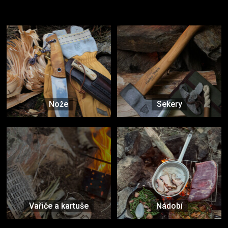
Vybavení, na které spoléháte nejčastěji
Nože
Sekery
Vařiče a kartuše
Nádobí