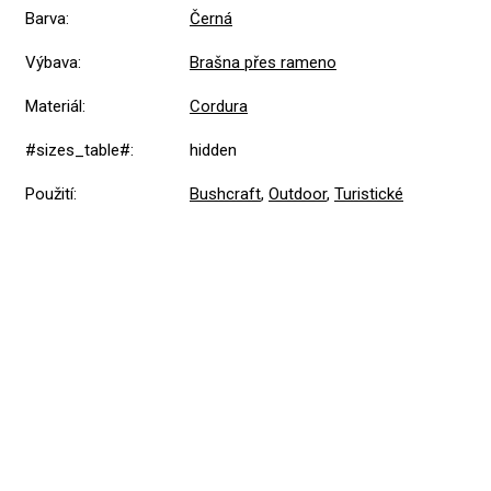
Barva
:
Černá
Výbava
:
Brašna přes rameno
Materiál
:
Cordura
#sizes_table#
:
hidden
Použití
:
Bushcraft
,
Outdoor
,
Turistické
5,0
Průměrné
1 hodnocení
hodnocení
produktu
je
5
1x
5,0
z
4
0x
5
hvězdiček.
3
0x