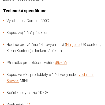
Technická specifikace:
Vyrobeno z Cordura 500D
Kapsa zajištěná přezkou
Hodí se pro většinu 1-litrových lahví (
Nalgene
, US canteen,
Klean Kanteen) s hrnkem / pítkem
Přihrádka pro skládací vařič -
dřívkáč
Kapsa ve víku pro tablety čištění vody nebo
vodní filtr
Sawyer
MINI
Boční kapsy na zip YKK®
Vestavěný
nůž