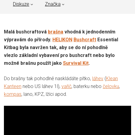
Diskuze
Značka
Malá bushcraftová
brašna
vhodná k jednodenním
výpravám do přírody.
HELIKON
Bushcraft
Essential
Kitbag byla navržen tak, aby se do ní pohodlně
vlezlo základní vybavení pro bushcraft nebo bylo
možné brašnu použít jako
Survival Kit
.
Do brašny tak pohodlně naskládáte pítko,
láhev
(
Klean
Kanteen
nebo US láhev 1l),
vařič
, baterku nebo
čelovku
,
kompas
, lano, KPZ, lžíci apod.