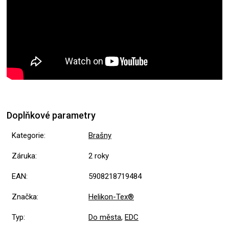
Doplňkové parametry
Kategorie
:
Brašny
Záruka
:
2 roky
EAN
:
5908218719484
Značka
:
Helikon-Tex®
Typ
:
Do města
,
EDC