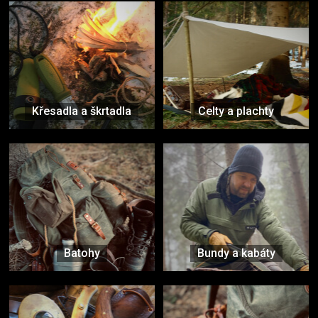
Křesadla a škrtadla
Celty a plachty
Batohy
Bundy a kabáty