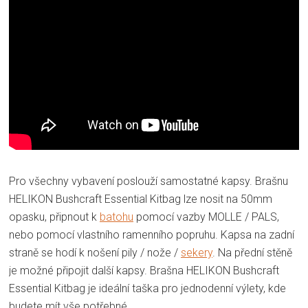
Pro všechny vybavení poslouží samostatné kapsy. Brašnu
HELIKON Bushcraft Essential Kitbag lze nosit na 50mm
opasku, připnout k
batohu
pomocí vazby MOLLE / PALS,
nebo pomocí vlastního ramenního popruhu. Kapsa na zadní
straně se hodí k nošení pily / nože /
sekery
. Na přední stěně
je možné připojit další kapsy. Brašna HELIKON Bushcraft
Essential Kitbag je ideální taška pro jednodenní výlety, kde
budete mít vše potřebné.