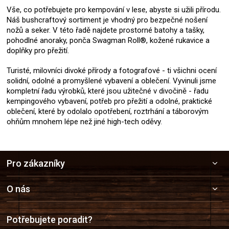
Vše, co potřebujete pro kempování v lese, abyste si užili přírodu.
Náš bushcraftový sortiment je vhodný pro bezpečné nošení
nožů a seker. V této řadě najdete prostorné batohy a tašky,
pohodlné anoraky, ponča Swagman Roll®, kožené rukavice a
doplňky pro přežití.
Turisté, milovníci divoké přírody a fotografové - ti všichni ocení
solidní, odolné a promyšlené vybavení a oblečení. Vyvinuli jsme
kompletní řadu výrobků, které jsou užitečné v divočině - řadu
kempingového vybavení, potřeb pro přežití a odolné, praktické
oblečení, které by odolalo opotřebení, roztrhání a táborovým
ohňům mnohem lépe než jiné high-tech oděvy.
Z
Pro zákazníky
á
p
a
O nás
t
í
Potřebujete poradit?