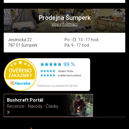
Prodejna Šumperk
více informací
Jesenická 22
Po - Čt: 13 - 17 hod.
787 01 Šumperk
Pá: 9 - 17 hod.
Bushcraft Portál
Recenze - Návody - Články