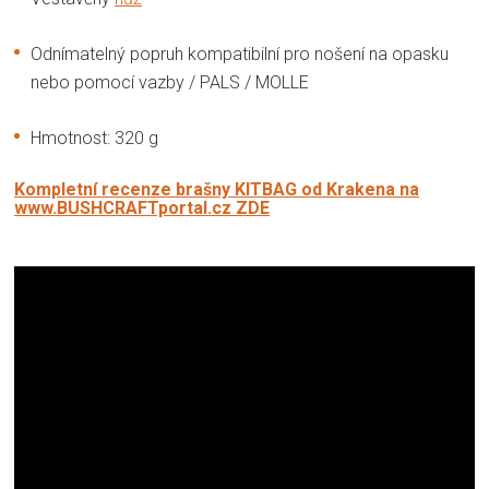
Odnímatelný popruh kompatibilní pro nošení na opasku
nebo pomocí vazby / PALS / MOLLE
Hmotnost: 320 g
Kompletní recenze brašny KITBAG od Krakena na
www.BUSHCRAFTportal.cz ZDE