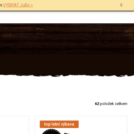
m.
VYBRAT JuBö »
62
položek celkem
top letní výbava