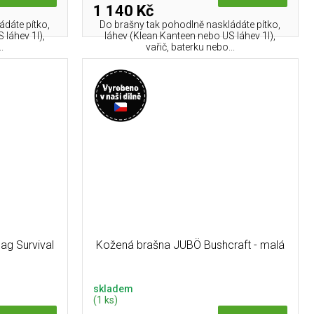
1 140 Kč
ádáte pítko,
Do brašny tak pohodlně naskládáte pítko,
 láhev 1l),
láhev (Klean Kanteen nebo US láhev 1l),
.
vařič, baterku nebo...
ag Survival
Kožená brašna JUBÖ Bushcraft - malá
skladem
(1 ks)