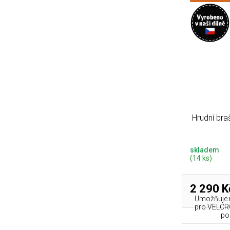
Hrudní bra
skladem
(14 ks)
2 290 K
Umožňuje n
pro VELCRO
po