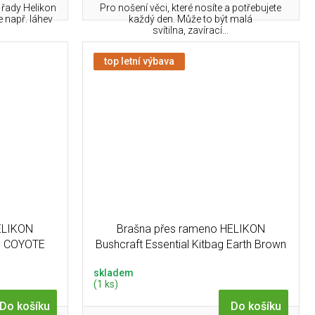
 řady Helikon
Pro nošení věci, které nosíte a potřebujete
e např. láhev
každý den. Může to být malá
svítilna, zavírací...
top letní výbava
ELIKON
Brašna přes rameno HELIKON
ag COYOTE
Bushcraft Essential Kitbag Earth Brown
/ Clay A
skladem
(1 ks)
Do košíku
Do košíku