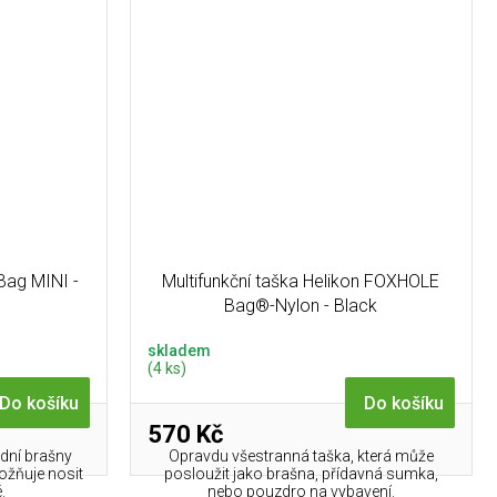
Bag MINI -
Multifunkční taška Helikon FOXHOLE
Bag®-Nylon - Black
skladem
(4 ks)
Do košíku
Do košíku
570 Kč
dní brašny
Opravdu všestranná taška, která může
ožňuje nosit
posloužit jako brašna, přídavná sumka,
.
nebo pouzdro na vybavení.