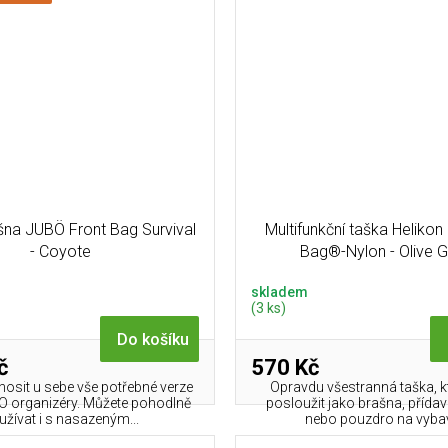
šna JUBÖ Front Bag Survival
Multifunkční taška Helik
- Coyote
Bag®-Nylon - Olive 
skladem
(3 ks)
Do košíku
č
570 Kč
osit u sebe vše potřebné verze
Opravdu všestranná taška, 
 organizéry. Můžete pohodlně
posloužit jako brašna, příd
užívat i s nasazeným...
nebo pouzdro na vybav