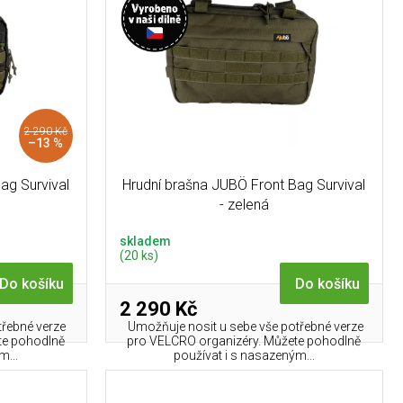
2 290 Kč
–13 %
ag Survival
Hrudní brašna JUBÖ Front Bag Survival
- zelená
skladem
(20 ks)
Do košíku
Do košíku
2 290 Kč
třebné verze
Umožňuje nosit u sebe vše potřebné verze
te pohodlně
pro VELCRO organizéry. Můžete pohodlně
m...
používat i s nasazeným...