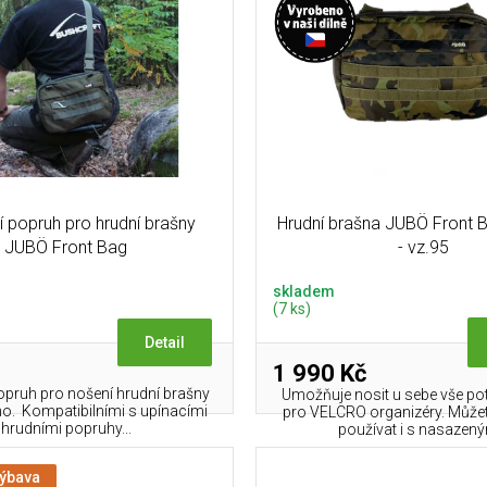
 popruh pro hrudní brašny
Hrudní brašna JUBÖ Front B
JUBÖ Front Bag
- vz.95
skladem
(7 ks)
Detail
1 990 Kč
pruh pro nošení hrudní brašny
Umožňuje nosit u sebe vše po
o. Kompatibilními s upínacími
pro VELCRO organizéry. Může
hrudními popruhy...
používat i s nasazený
výbava