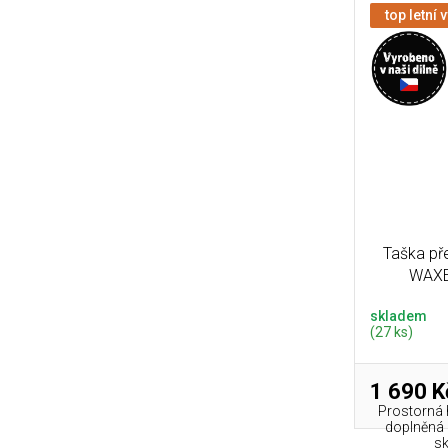
top letní 
Taška př
WAXE
skladem
(27 ks)
1 690 K
Prostorná 
doplněná 
sk