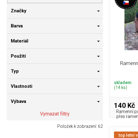
p
i
n
r
s
n
Značky
o
p
í
d
r
p
Barva
u
o
a
k
d
n
Materiál
t
u
e
ů
k
l
Použití
t
Ramenní
ů
Typ
skladem
Vlastnosti
(14 ks)
Výbava
140 Kč
Ramenní po
Vymazat filtry
přes ramen
Položek k zobrazení:
62
top letní 