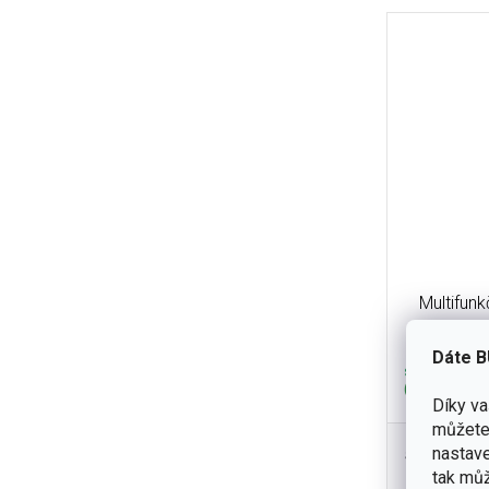
Multifun
Bag®
Dáte B
skladem
(3 ks)
Díky v
můžete 
570 Kč
nastave
Opravdu 
tak můž