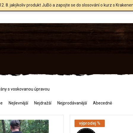
12. 8. jakýkoliv produkt JuBö a zapojte se do slosování o kurz s Krakene
šny s voskovanou úpravou
me
Nejlevnější
Nejdražší
Nejprodávanější
Abecedně
výprodej %