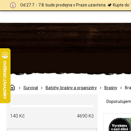
Přejít
Od 27.7. - 7.8. bude prodejna v Praze uzavřena. 🏕️ Kupte do 
na
obsah
Domů
Survival
Batohy, brašny a organizéry
Brašny
Bra
Ř
P
a
Doporučuje
o
z
s
e
V
t
140
Kč
4690
Kč
n
ý
r
í
p
a