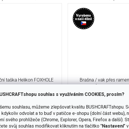
kční taška Helikon FOXHOLE
Brašna / vak přes ram
-Nylon - Shadow Grey
Bushcraft Waxed Outland
olivová
USHCRAFTshopu souhlas s využíváním COOKIES, prosím?
skladem
(19 ks)
ašemu souhlasu, můžeme zlepšovat kvalitu BUSHCRAFTshopu.
S
Do košíku
kdykoliv odvolat a to buď v patičce e-shopu (dolní část webu), 
1 290 Kč
ní svého prohlížeče (Chrome, Explorer, Opera, Firefox a další). S
všestranná taška, která může
Voskovaný vak JUBÖ Bushc
ete svůj souhlas modifikovat kliknutím na tlačítko "
Nastavení
" 