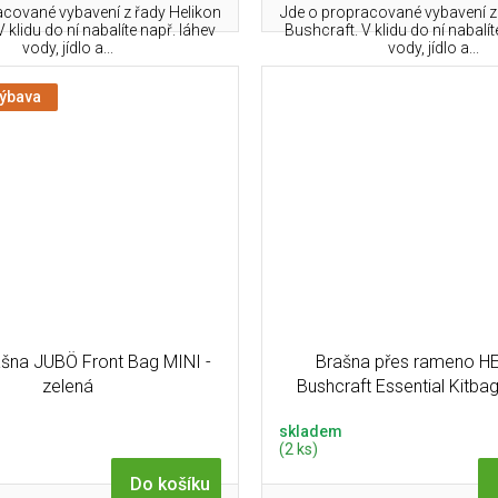
acované vybavení z řady Helikon
Jde o propracované vybavení z
 klidu do ní nabalíte např. láhev
Bushcraft. V klidu do ní nabalít
vody, jídlo a...
vody, jídlo a...
výbava
ašna JUBÖ Front Bag MINI -
Brašna přes rameno H
zelená
Bushcraft Essential Kitb
skladem
(2 ks)
Do košíku