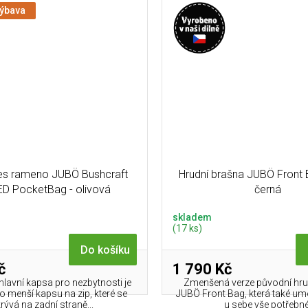
výbava
es rameno JUBÖ Bushcraft
Hrudní brašna JUBÖ Front 
D PocketBag - olivová
černá
skladem
(17 ks)
Do košíku
č
1 790 Kč
hlavní kapsa pro nezbytnosti je
Zmenšená verze původní hru
o menší kapsu na zip, které se
JUBÖ Front Bag, která také um
rývá na zadní straně...
u sebe vše potřebné