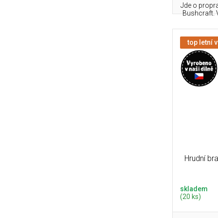
Jde o propr
Bushcraft. V
top letní 
Hrudní br
skladem
(20 ks)