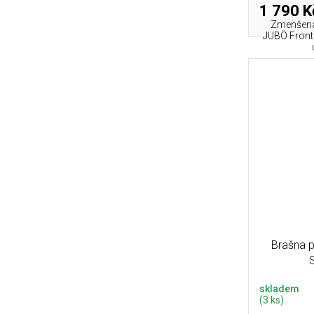
1 790 K
Zmenšená 
JUBÖ Front 
Brašna 
skladem
(3 ks)