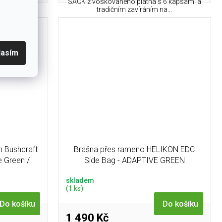
 nástrojový
SACK z voskovaného plátna s 6 kapsami a
že,...
tradičním zavíráním na...
lasím
n Bushcraft
Brašna přes rameno HELIKON EDC
 Green /
Side Bag - ADAPTIVE GREEN
skladem
(1 ks)
Do košíku
Do košíku
1 490 Kč