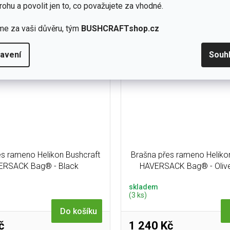
 jako brašna, přídavná sumka,
OUTLAND CRAFTER je stylový
rohu a povolit jen to, co považujete za vhodné.
o pouzdro na vybavení.
vak se 6 kapsami pro no
me za vaši důvěru, tým
BUSHCRAFTshop.cz
avení
Souh
es rameno Helikon Bushcraft
Brašna přes rameno Heliko
ERSACK Bag® - Black
HAVERSACK Bag® - Olive
Black
skladem
(3 ks)
Do košíku
č
1 240 Kč