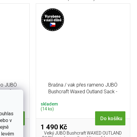
eno JUBÖ
Brašna / vak přes rameno JUBÖ
 Crafter-
Bushcraft Waxed Outland Sack -
olivová
skladem
(14 ks)
ouhlas
Do košíku
Do košíku
nebo v
1 490 Kč
tejně
raft WAXED
Velký JUBÖ Bushcraft WAXED OUTLAND
v levém