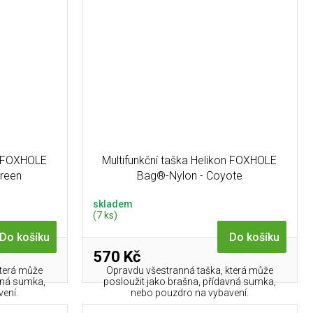
on FOXHOLE
Multifunkční taška Helikon FOXHOLE
Green
Bag®-Nylon - Coyote
skladem
(7 ks)
Do košíku
Do košíku
570 Kč
která může
Opravdu všestranná taška, která může
avná sumka,
posloužit jako brašna, přídavná sumka,
ení.
nebo pouzdro na vybavení.