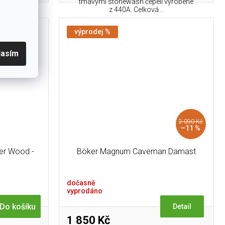
á délka: 23,5
tmavými stonewash čepelí vyrobené
z 440A. Celková...
výprodej %
lasím
2 090 Kč
–11 %
er Wood -
Böker Magnum Caveman Damast
dočasně
vyprodáno
Do košíku
Detail
1 850 Kč