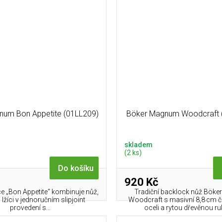
num Bon Appetite (01LL209)
Böker Magnum Woodcraft
skladem
(2 ks)
Do košíku
920 Kč
e „Bon Appetite“ kombinuje nůž,
Tradiční backlock nůž Bök
i lžíci v jednoručním slipjoint
Woodcraft s masivní 8,8 cm č
provedení s...
oceli a rytou dřevěnou ruko