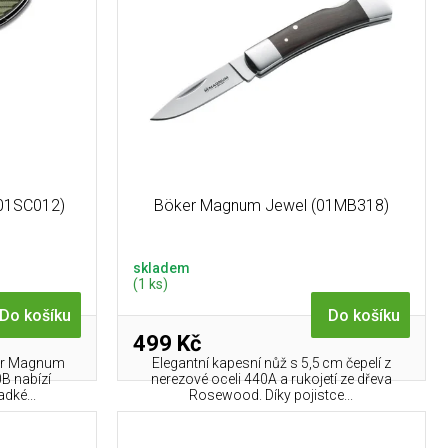
01SC012)
Böker Magnum Jewel (01MB318)
skladem
(1 ks)
Do košíku
Do košíku
499 Kč
ker Magnum
Elegantní kapesní nůž s 5,5 cm čepelí z
0B nabízí
nerezové oceli 440A a rukojetí ze dřeva
dké...
Rosewood. Díky pojistce...