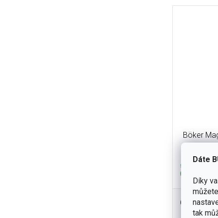
Böker Mag
Dáte B
skladem
(2 ks)
Díky v
můžete 
699 Kč
nastave
Robustní 
tak můž