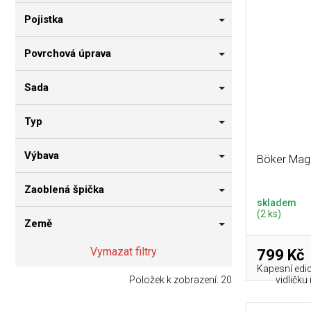
Pojistka
Povrchová úprava
Sada
Typ
Výbava
Böker Mag
Zaoblená špička
skladem
(2 ks)
Země
Vymazat filtry
799 Kč
Kapesní edic
Položek k zobrazení:
20
vidličku 