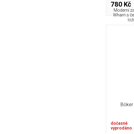
780 Kč
Moderní za
Wharn s čep
lož
Böker
dočasně
vyprodáno