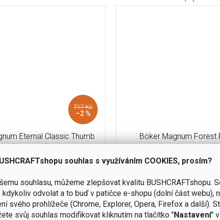
717 Kč
–2 %
num Eternal Classic Thumb
Böker Magnum Forest 
(01RY324)
USHCRAFTshopu souhlas s využíváním COOKIES, prosím?
skladem
(2 ks)
ašemu souhlasu, můžeme zlepšovat kvalitu BUSHCRAFTshopu.
S
Do košíku
kdykoliv odvolat a to buď v patičce e-shopu (dolní část webu), 
780 Kč
ní svého prohlížeče (Chrome, Explorer, Opera, Firefox a další). S
EDC nůž Böker Eternal Classic
Čepel Clip-Point z nerezové o
ete svůj souhlas modifikovat kliknutím na tlačítko "
Nastavení
" 