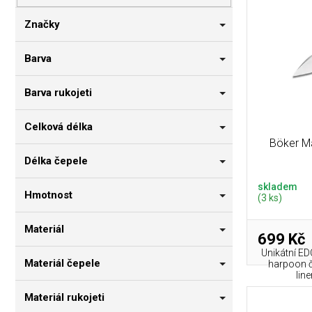
p
i
n
r
s
n
Značky
o
p
í
d
r
p
Barva
u
o
a
k
d
n
Barva rukojeti
t
u
e
ů
k
l
Celková délka
t
Böker M
ů
Délka čepele
skladem
Hmotnost
(3 ks)
Materiál
699 Kč
Unikátní E
Materiál čepele
harpoon če
lin
Materiál rukojeti