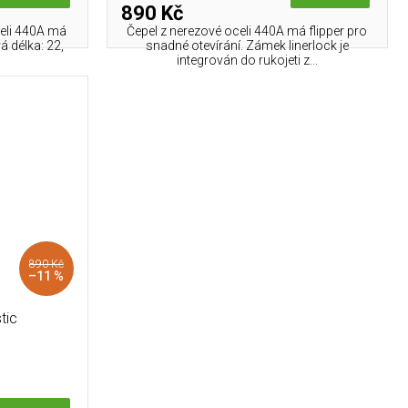
890 Kč
celi 440A má
Čepel z nerezové oceli 440A má flipper pro
á délka: 22,
snadné otevírání. Zámek linerlock je
integrován do rukojeti z...
890 Kč
–11 %
tic