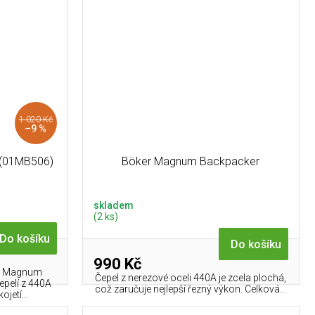
1 020 Kč
–9 %
 (01MB506)
Böker Magnum Backpacker
skladem
(2 ks)
Do košíku
Do košíku
990 Kč
er Magnum
Čepel z nerezové oceli 440A je zcela plochá,
epelí z 440A
což zaručuje nejlepší řezný výkon. Celková...
jetí...