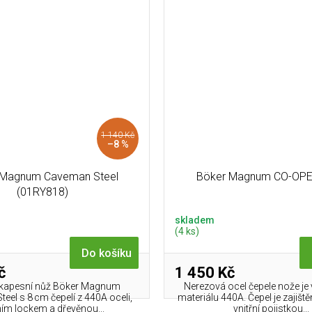
1 140 Kč
–8 %
 Magnum Caveman Steel
Böker Magnum CO-OP
(01RY818)
skladem
(4 ks)
Do košíku
č
1 450 Kč
 kapesní nůž Böker Magnum
Nerezová ocel čepele nože je
eel s 8 cm čepelí z 440A oceli,
materiálu 440A. Čepel je zajišt
ím lockem a dřevěnou...
vnitřní pojistkou...