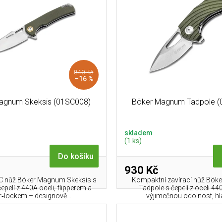
840 Kč
–16 %
agnum Skeksis (01SC008)
Böker Magnum Tadpole (
skladem
(1 ks)
Do košíku
930 Kč
DC nůž Böker Magnum Skeksis s
Kompaktní zavírací nůž Bö
pelí z 440A oceli, flipperem a
Tadpole s čepelí z oceli 44
er‑lockem – designově...
výjimečnou odolnost, hla