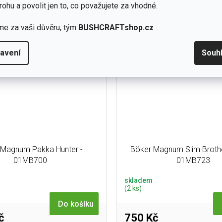
 9 cm čepelí z 440A oceli a
pojistku typu Linerlock. Celkov
rohu a povolit jen to, co považujete za vhodné.
elockem pro bezpečné...
cm...
me za vaši důvěru, tým
BUSHCRAFTshop.cz
avení
Souh
 Magnum Pakka Hunter -
Böker Magnum Slim Broth
01MB700
01MB723
skladem
(2 ks)
Do košíku
č
750 Kč