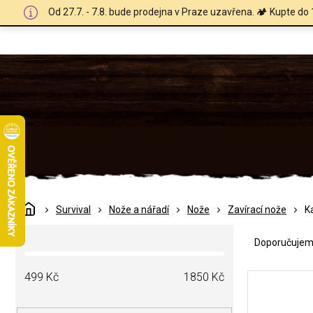
Přejít
Od 27.7. - 7.8. bude prodejna v Praze uzavřena. 🏕️ Kupte do 
na
obsah
Domů
Survival
Nože a nářadí
Nože
Zavírací nože
K
Ř
P
a
Doporučuje
o
z
s
e
V
t
499
Kč
1850
Kč
n
ý
r
í
p
a