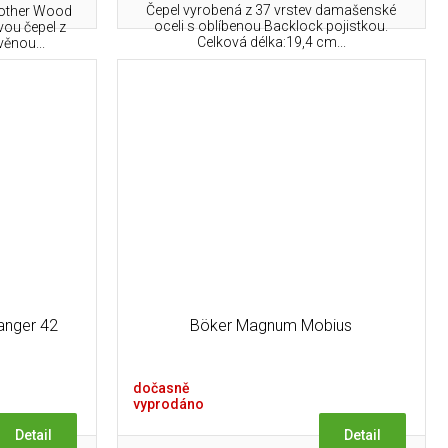
Čepel vyrobená z 37 vrstev damašenské
rother Wood
oceli s oblíbenou Backlock pojistkou.
ou čepel z
Celková délka:19,4 cm...
věnou...
anger 42
Böker Magnum Mobius
dočasně
vyprodáno
Detail
Detail