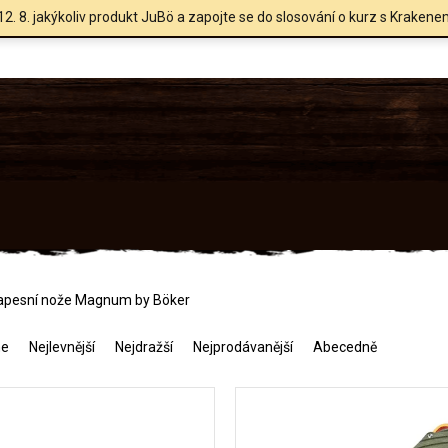
12. 8. jakýkoliv produkt JuBö a zapojte se do slosování o kurz s Krakene
apesní nože Magnum by Böker
me
Nejlevnější
Nejdražší
Nejprodávanější
Abecedně