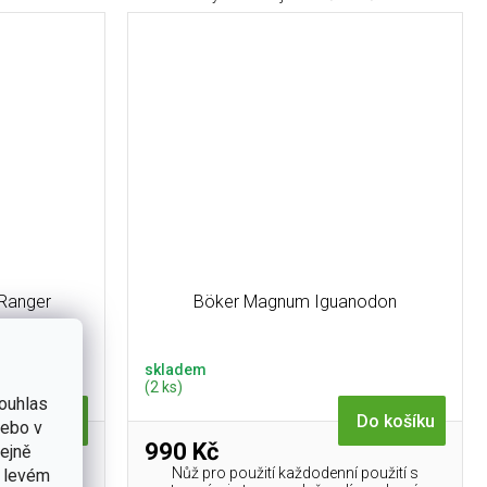
Ranger
Böker Magnum Iguanodon
skladem
(2 ks)
ouhlas
Do košíku
Do košíku
nebo v
990 Kč
tejně
celi 440A má
Nůž pro použití každodenní použití s
v levém