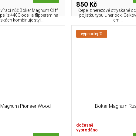
850 Kč
vírací nůž Böker Magnum Cliff
Čepel z nerezové otryskané o
elí z 440C oceli a flipperem na
pojistku typu Linerlock. Celkov
iskách kombinuje styl...
cm,...
výprodej %
 Magnum Pioneer Wood
Böker Magnum Rus
dočasně
vyprodáno