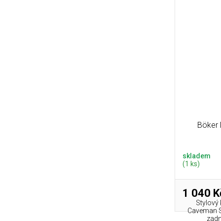
Böker
skladem
(1 ks)
1 040 K
Stylový
Caveman St
zadn