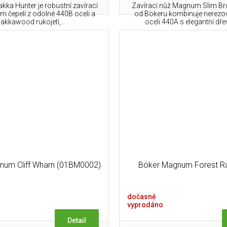
ka Hunter je robustní zavírací
Zavírací nůž Magnum Slim B
cm čepelí z odolné 440B oceli a
od Bökeru kombinuje nerezov
akkawood rukojetí,...
oceli 440A s elegantní dře
num Cliff Wharn (01BM0002)
Böker Magnum Forest R
dočasně
vyprodáno
Detail