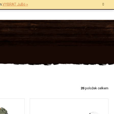
m.
VYBRAT JuBö »
20
položek celkem