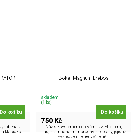
ERATOR
Böker Magnum Erebos
skladem
(1 ks)
Do košíku
Do košíku
750 Kč
 vyrobena z
Nůž se systémem otevření tzv. Fliperem,
ěna klasickou
zaujme mnoha mimořádnými detaily, jejichž
výsledkem je neuvěřitelně...