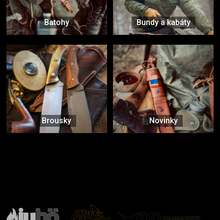
Batohy
Bundy a kabáty
Brousky
Novinky
Značky ověřené samotnou přírodou
další značky