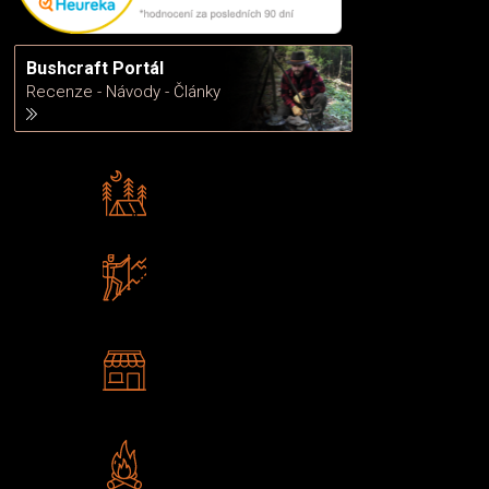
Bushcraft Portál
Recenze - Návody - Články
Rádi předáváme zkušenosti
Poradíme vám s výběrem
Zboží sami testujeme
U nás nekoupíte „zajíce v pytli“
2 kamenné prodejny
Navštivte nás v Praze a
Šumperku
Vlastní značka JuBö
Poctivá ruční výroba v ČR