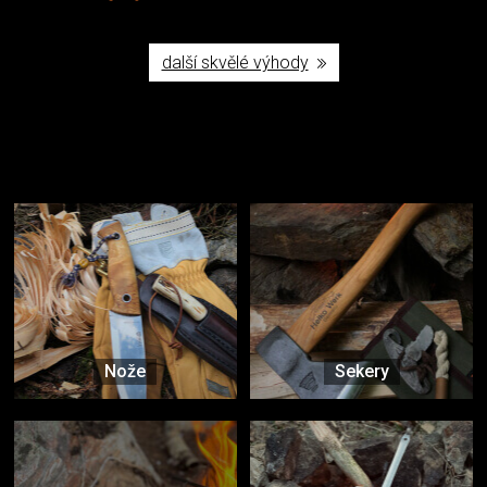
další skvělé výhody
Užijte si to v přírodě
Vybavení, na které spoléháte nejčastěji
Nože
Sekery