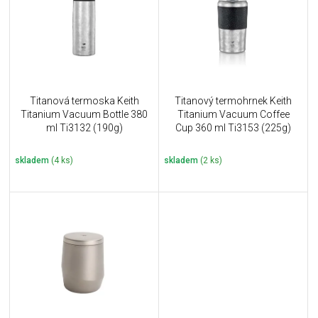
i
k
s
t
p
ů
r
o
d
u
Titanová termoska Keith
Titanový termohrnek Keith
k
Titanium Vacuum Bottle 380
Titanium Vacuum Coffee
t
ml Ti3132 (190g)
Cup 360 ml Ti3153 (225g)
ů
skladem
(4 ks)
skladem
(2 ks)