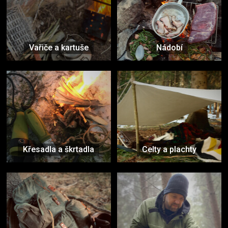
Vařiče a kartuše
Nádobí
Křesadla a škrtadla
Celty a plachty