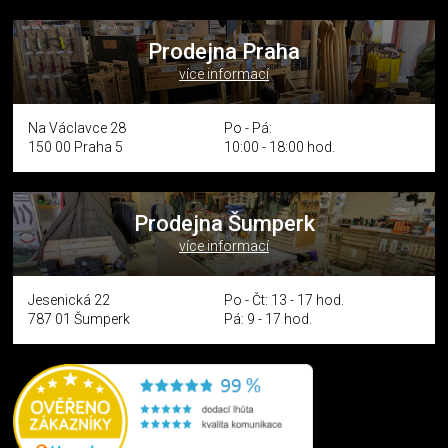
Prodejna Praha
více informací
Na Václavce 28
Po - Pá:
150 00 Praha 5
10:00 - 18:00 hod.
Prodejna Šumperk
více informací
Jesenická 22
Po - Čt: 13 - 17 hod.
787 01 Šumperk
Pá: 9 - 17 hod.