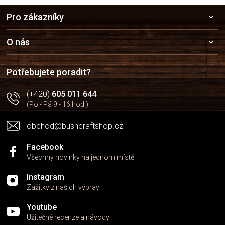
v
Z
l
Pro zákazníky
á
á
p
d
a
a
O nás
c
t
í
í
p
Potřebujete poradit?
r
v
(+420)
605 011 644
k
(Po - Pá 9 - 16 hod.)
y
v
obchod@bushcraftshop.cz
ý
p
i
Facebook
s
Všechny novinky na jednom místě
u
Instagram
Zážitky z našich výprav
Youtube
Užitečné recenze a návody