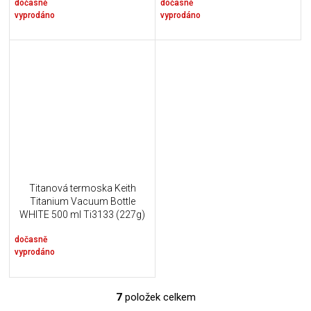
dočasně
dočasně
vyprodáno
vyprodáno
Titanová termoska Keith
Titanium Vacuum Bottle
WHITE 500 ml Ti3133 (227g)
dočasně
vyprodáno
7
položek celkem
O