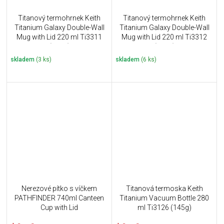
Titanový termohrnek Keith
Titanový termohrnek Keith
Titanium Galaxy Double-Wall
Titanium Galaxy Double-Wall
Mug with Lid 220 ml Ti3311
Mug with Lid 220 ml Ti3312
(121g)
(121g)
skladem
(3 ks)
skladem
(6 ks)
Nerezové pítko s víčkem
Titanová termoska Keith
PATHFINDER 740ml Canteen
Titanium Vacuum Bottle 280
Cup with Lid
ml Ti3126 (145g)