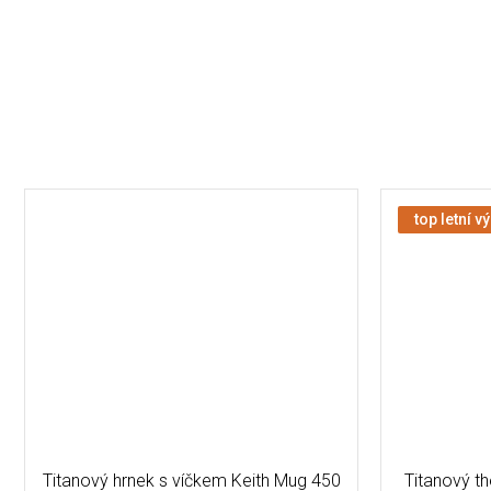
top letní v
Titanový hrnek s víčkem Keith Mug 450
Titanový t