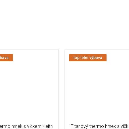
ýbava
top letní výbava
hermo hrnek s víčkem Keith
Titanový thermo hrnek s víč