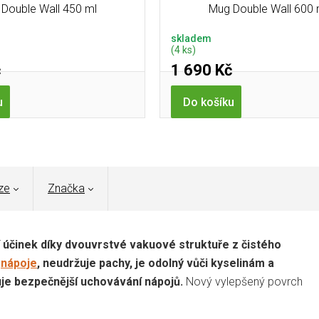
Double Wall 450 ml
Mug Double Wall 600 
skladem
(4 ks)
č
1 690 Kč
u
Do košíku
ze
Značka
 účinek díky dvouvrstvé vakuové struktuře z čistého
i
nápoje
, neudržuje pachy, je odolný vůči kyselinám a
uje bezpečnější uchovávání nápojů.
Nový vylepšený povrch