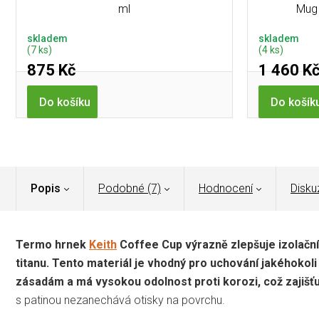
ml
Mug 
skladem
skladem
(7 ks)
(4 ks)
875 Kč
1 460 K
Do košíku
Do košík
Popis
Podobné (7)
Hodnocení
Disku
Termo hrnek
Keith
Coffee Cup výrazně zlepšuje izolační
titanu. Tento materiál je vhodný pro uchování jakéhokol
zásadám a má vysokou odolnost proti korozi, což zajišť
s patinou nezanechává otisky na povrchu.