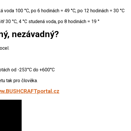
ká voda 100 °C, po 6 hodinách = 49 °C, po 12 hodinách = 30 °C
itř 30 °C, 4 °C studená voda, po 8 hodinách = 19 °
lný, nezávadný?
ocel.
plotách od -253°C do +600°C
tu tak pro člověka.
ww.BUSHCRAFTportal.cz