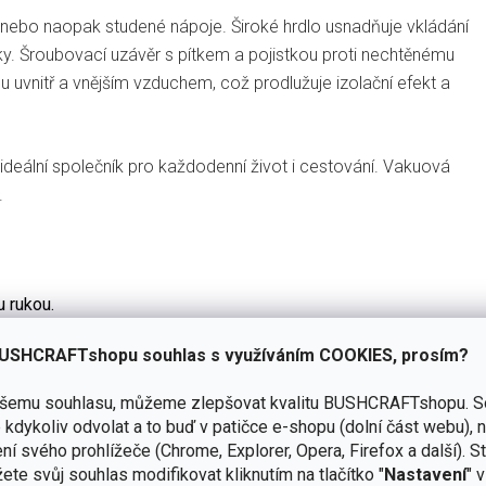
é nebo naopak studené nápoje. Široké hrdlo usnadňuje vkládání
ky. Šroubovací uzávěr s pítkem a pojistkou proti nechtěnému
u uvnitř a vnějším vzduchem, což prodlužuje izolační efekt a
o ideální společník pro každodenní život i cestování. Vakuová
.
u rukou.
.
USHCRAFTshopu souhlas s využíváním COOKIES, prosím?
u šťávu, kávu atd.
ašemu souhlasu, můžeme zlepšovat kvalitu BUSHCRAFTshopu.
S
kdykoliv odvolat a to buď v patičce e-shopu (dolní část webu), 
ní svého prohlížeče (Chrome, Explorer, Opera, Firefox a další). S
kým atestem bez uvolňování těžkých kovů.
ete svůj souhlas modifikovat kliknutím na tlačítko "
Nastavení
" 