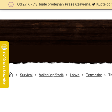
Přejít
Od 27.7. - 7.8. bude prodejna v Praze uzavřena. 🏕️ Kupte do 
na
obsah
Domů
Survival
Vaření v přírodě
Láhve
Termosky
Ti