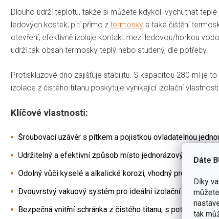
Dlouho udrží teplotu, takže si můžete kdykoli vychutnat tepl
ledových kostek, pití přímo z
termosky
a také čištění termos
otevření, efektivně izoluje kontakt mezi ledovou/horkou vodo
udrží tak obsah termosky teplý nebo studený, dle potřeby.
Protiskluzové dno zajišťuje stabilitu. S kapacitou 280 ml je t
izolace z čistého titanu poskytuje vynikající izolační vlastnosti
Klíčové vlastnosti:
Šroubovací uzávěr s pítkem a pojistkou ovladatelnou jedno
Udržitelný a efektivní způsob místo jednorázových kelímků
Dáte B
Odolný vůči kyselé a alkalické korozi, vhodný pro citrónovo
Díky v
Dvouvrstvý vakuový systém pro ideální izolační vlastnosti
můžete 
nastave
Bezpečná vnitřní schránka z čistého titanu, s potravinářs
tak můž