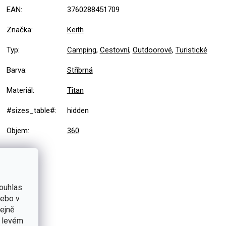
EAN
:
3760288451709
Značka
:
Keith
Typ
:
Camping
,
Cestovní
,
Outdoorové
,
Turistické
Barva
:
Stříbrná
Materiál
:
Titan
#sizes_table#
:
hidden
Objem
:
360
ouhlas
nebo v
tejně
v levém