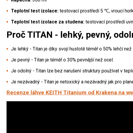
Teplotní test izolace:
testovací prostředí 5 ℃, vroucí hor
Teplotní test izolace za studena:
testovací prostředí uvn
Proč TITAN - lehký, pevný, odo
Je lehký - Titan je díky svojí hustotě téměř o 50% lehčí než 
Je pevný - Titan je téměř o 30% pevnější než ocel.
Je odolný - Titan lze bez narušení struktury používat v te
Je nezávadný - Titan je netoxický a nezávadný jak pro plane
Recenze láhve KEITH Titanium od Krakena na w