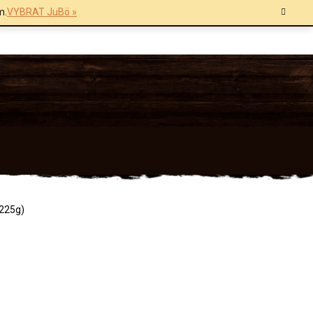
m.
VYBRAT JuBö »
(225g)