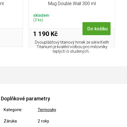
ml
Mug Double Wall 300 ml
skladem
(3 ks)
Do košíku
1 190 Kč
Dvouplášťový titanový hrnek ze série Keith
Titanium je kvalitní volbou pro milovníky
teplých či studených...
Doplňkové parametry
Kategorie
:
Termosky
Záruka
:
2 roky