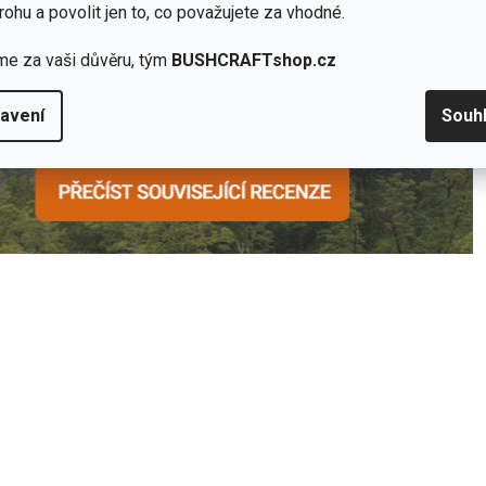
rohu a povolit jen to, co považujete za vhodné.
me za vaši důvěru, tým
BUSHCRAFTshop.cz
avení
Souh