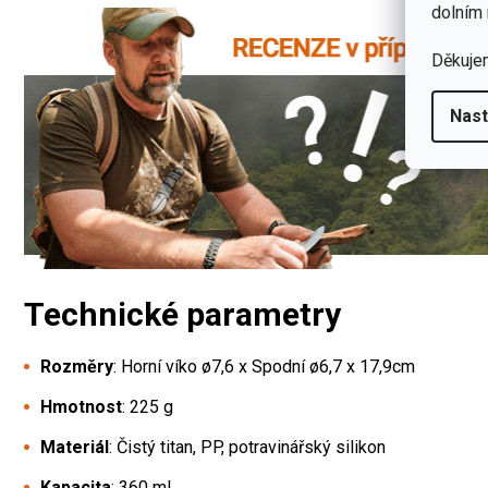
dolním 
Děkuje
Nast
Technické parametry
Rozměry
:
Horní víko ø7,6 x Spodní ø6,7 x 17,9cm
Hmotnost
: 225 g
Materiál
: Čistý titan, PP, potravinářský silikon
Kapacita
: 360 ml