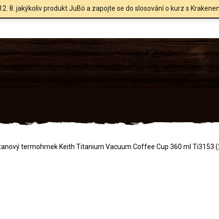
12. 8. jakýkoliv produkt JuBö a zapojte se do slosování o kurz s Krakene
tanový termohrnek Keith Titanium Vacuum Coffee Cup 360 ml Ti3153 