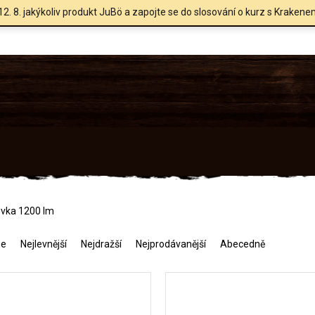
12. 8. jakýkoliv produkt JuBö a zapojte se do slosování o kurz s Krakene
ovka 1200 lm
me
Nejlevnější
Nejdražší
Nejprodávanější
Abecedně