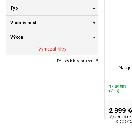
Typ
Vodotěsnost
Výkon
Vymazat filtry
Položek k zobrazení:
5
Nabíj
skladem
(2 ks)
2 999 K
Výkonná nab
a dosvit