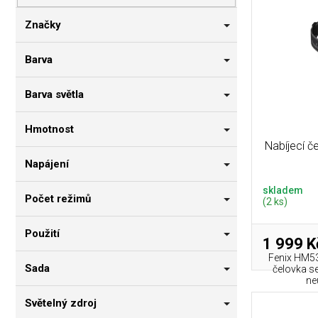
p
i
n
r
s
n
Značky
o
p
í
d
r
p
Barva
u
o
a
k
d
n
Barva světla
t
u
e
ů
k
l
Hmotnost
t
Nabíjecí č
ů
Napájení
skladem
Počet režimů
(2 ks)
Použití
1 999 K
Fenix HM53
Sada
čelovka s
ne
Světelný zdroj