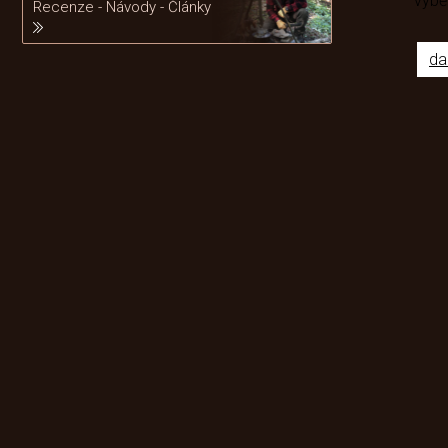
výb
Recenze - Návody - Články
da
Odebírat newsletter