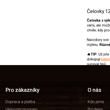
Čelovky 1
Čelovka s v
vámi, ale možná
chvíle, kdy pr
Navzdory své 
mýtinu.
Různé
🔥TIP:
Už jste
dokupují
bater
survival tipů.
Z
á
p
a
t
Pro zákazníky
O nás
í
Doprava a platba
Kdo jsme
Věrnostní program
Prodejny