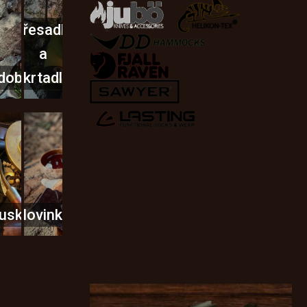
Křesadla
a
dobí
škrtadla
usky
Novinky