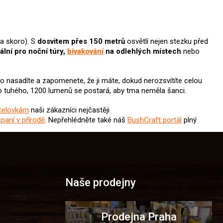
da skoro). S
dosvitem přes 150 metrů
osvětlí nejen stezku před
ální pro noční túry,
bivakování
na odlehlých místech
nebo
no nasadíte a zapomenete, že ji máte, dokud nerozsvítíte celou
do tuhého, 1200 lumenů se postará, aby tma neměla šanci.
čelovkám
naši zákazníci nejčastěji
spaní v přírodě
. Nepřehlédněte také náš
BushCraft portál
plný
Naše prodejny
Prodejna Praha