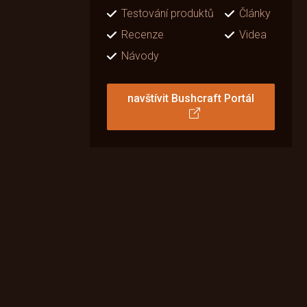
Testování produktů
Články
Recenze
Videa
Návody
navštívit Bushcraft Portál