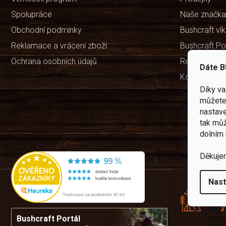
Spolupráce
Naše značka
Obchodní podmínky
Bushcraft ví
Reklamace a vrácení zboží
Bushcraft Po
Ochrana osobních údajů
Recenze ob
Dáte B
Kontakty
Díky v
můžete 
nastave
tak můž
dolním 
Děkuje
Rád
Nast
pře
zku
Por
vám
Bushcraft Portál