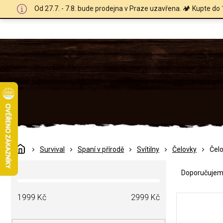
Přejít
Od 27.7. - 7.8. bude prodejna v Praze uzavřena. 🏕️ Kupte do 
na
obsah
Domů
Survival
Spaní v přírodě
Svítilny
Čelovky
Čel
Ř
P
a
Doporučuje
o
z
s
e
V
t
1999
Kč
2999
Kč
n
ý
r
í
p
a