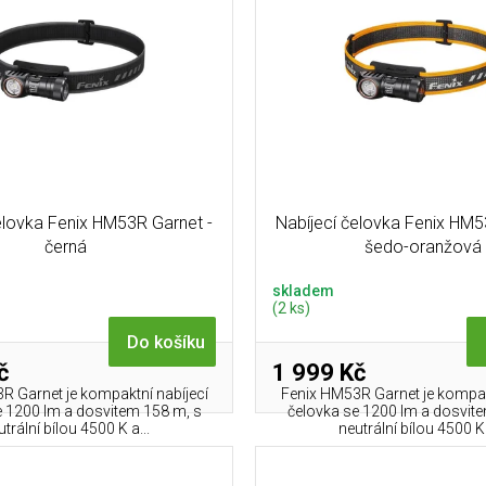
elovka Fenix HM53R Garnet -
Nabíjecí čelovka Fenix HM5
černá
šedo-oranžová
skladem
(2 ks)
Do košíku
č
1 999 Kč
R Garnet je kompaktní nabíjecí
Fenix HM53R Garnet je kompak
e 1200 lm a dosvitem 158 m, s
čelovka se 1200 lm a dosvit
utrální bílou 4500 K a...
neutrální bílou 4500 K 