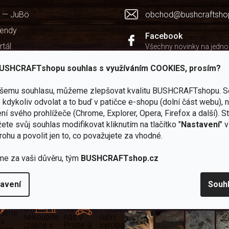
 — JuBö
obchod@bushcraftsho
kendy
Facebook
rtál
Všechny novinky na jedn
chodu
Instagram
USHCRAFTshopu souhlas s využíváním COOKIES, prosím?
Zážitky z našich výprav
ašemu souhlasu, můžeme zlepšovat kvalitu BUSHCRAFTshopu.
S
Youtube
kdykoliv odvolat a to buď v patičce e-shopu (dolní část webu), 
Užitečné recenze a návod
ní svého prohlížeče (Chrome, Explorer, Opera, Firefox a další). S
ete svůj souhlas modifikovat kliknutím na tlačítko "
Nastavení
" 
rohu a povolit jen to, co považujete za vhodné.
me za vaši důvěru, tým
BUSHCRAFTshop.cz
Zboží
2
Vlastní
i
Užijte si to v 
avení
Souh
sami
kamenné
značka
dáváme
testujeme
prodejny
JuBö
Vybavení, na které spoléhát
šenosti
U nás
Navštivte
Poctivá
adíme
nekoupíte
nás v
ruční
 s
„zajíce v
Praze a
výroba