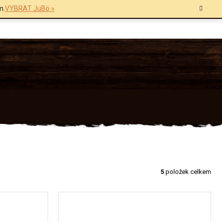
m.
VYBRAT JuBö »
5
položek celkem