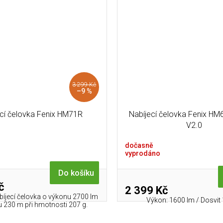
3 299 Kč
–9 %
ecí čelovka Fenix HM71R
Nabíjecí čelovka Fenix H
V2.0
dočasně
vyprodáno
Do košíku
č
2 399 Kč
íjecí čelovka o výkonu 2700 lm
Výkon: 1600 lm / Dosvit
u 230 m při hmotnosti 207 g.