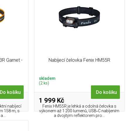
3R Garnet -
Nabíjecí čelovka Fenix HM55R
skladem
(2 ks)
Do košíku
Do košíku
1 999 Kč
tní nabíjecí
Fenix HM55R je lehká a odolná čelovka s
em 158 m, s
výkonem až 1 200 lumenů, USB‑C nabíjením
a...
a dvojitým reflektorem pro...