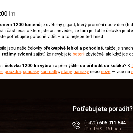
O
v
200 lm
l
á
ýkonem 1200 lumenů
je světelný gigant, který promění noc v den (te
d
 i část lesa, o které jste ani nevěděli, že tam je. Tahle čelovka je
ide
a
ostě potřebujete pořádně vidět – a to nejlépe teď hned.
c
í
síle jsou naše čelovky
překvapivě lehké a pohodlné
, takže je snad
p
 režimy svícení
zajistí, že nevybijete
baterii
zbytečně, ale když jde 
r
v
k
 si
čelovku 1200 lm
vybrali
a přemýšlíte
co přihodit do košíku
? K
y
ie
,
pouzdra
,
spacáky
,
karimatky
,
stany
,
hamaky
nebo
nože
— více na
v
ý
p
i
s
u
Potřebujete poradit?
(+420)
605 011 644
(Po - Pá 9 - 16 hod.)