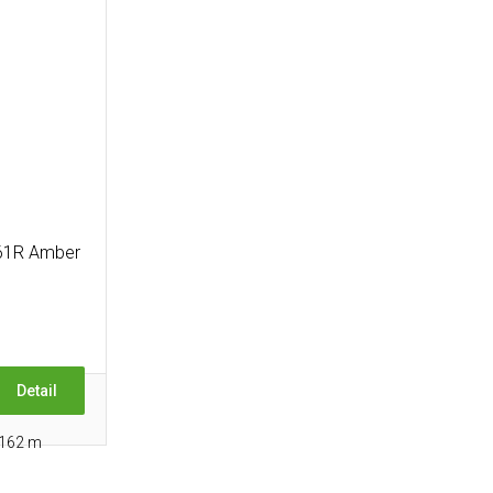
M61R Amber
Detail
 162 m