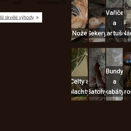
ěrem
pytli“
Šumperku
v ČR
Vařiče
lší skvělé výhody
a
Nože
Sekery
kartuše
Ná
Bundy
Celty a
a
plachty
Batohy
kabáty
Bro
Instagram